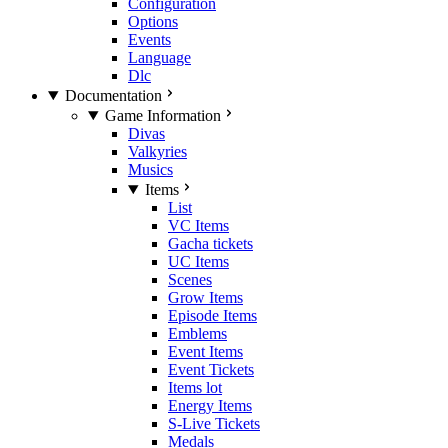
Configuration
Options
Events
Language
Dlc
Documentation
Game Information
Divas
Valkyries
Musics
Items
List
VC Items
Gacha tickets
UC Items
Scenes
Grow Items
Episode Items
Emblems
Event Items
Event Tickets
Items lot
Energy Items
S-Live Tickets
Medals