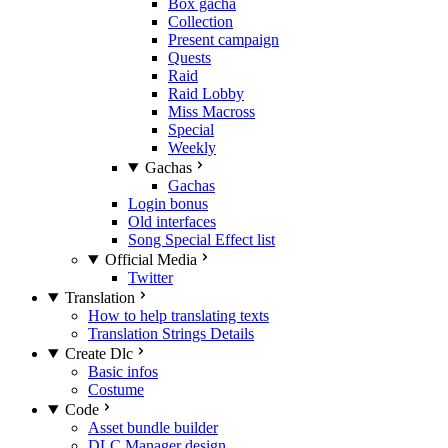
Box gacha
Collection
Present campaign
Quests
Raid
Raid Lobby
Miss Macross
Special
Weekly
Gachas
Gachas
Login bonus
Old interfaces
Song Special Effect list
Official Media
Twitter
Translation
How to help translating texts
Translation Strings Details
Create Dlc
Basic infos
Costume
Code
Asset bundle builder
DLC Manager design