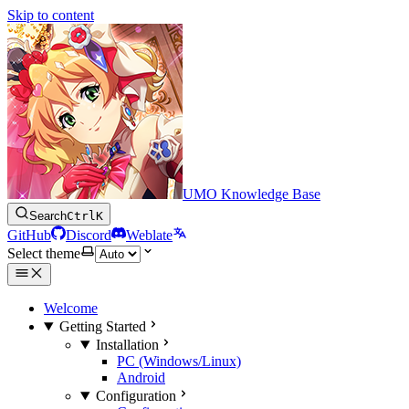
Skip to content
UMO Knowledge Base
Search
Ctrl
K
GitHub
Discord
Weblate
Select theme
Welcome
Getting Started
Installation
PC (Windows/Linux)
Android
Configuration