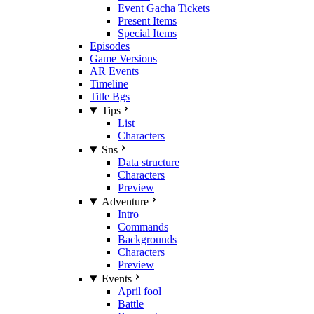
Event Gacha Tickets
Present Items
Special Items
Episodes
Game Versions
AR Events
Timeline
Title Bgs
Tips
List
Characters
Sns
Data structure
Characters
Preview
Adventure
Intro
Commands
Backgrounds
Characters
Preview
Events
April fool
Battle