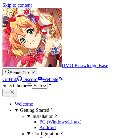
Skip to content
UMO Knowledge Base
Search
Ctrl
K
GitHub
Discord
Weblate
Select theme
Welcome
Getting Started
Installation
PC (Windows/Linux)
Android
Configuration