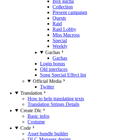
Box gacha
Collection
Present campaign
Quests
Raid
Raid Lobby
Miss Macross
Special
Weekly
Gachas
Gachas
Login bonus
Old interfaces
Song Special Effect list
Official Media
Twitter
Translation
How to help translating texts
Translation Strings Details
Create Dlc
Basic infos
Costume
Code
Asset bundle builder
DLC Manager design