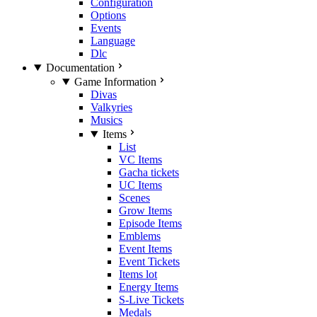
Configuration
Options
Events
Language
Dlc
Documentation
Game Information
Divas
Valkyries
Musics
Items
List
VC Items
Gacha tickets
UC Items
Scenes
Grow Items
Episode Items
Emblems
Event Items
Event Tickets
Items lot
Energy Items
S-Live Tickets
Medals