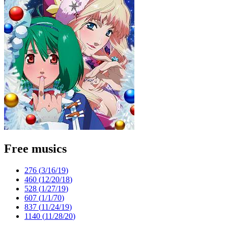
Free musics
276 (
3/16/19
)
460 (
12/20/18
)
528 (
1/27/19
)
607 (
1/1/70
)
837 (
11/24/19
)
1140 (
11/28/20
)