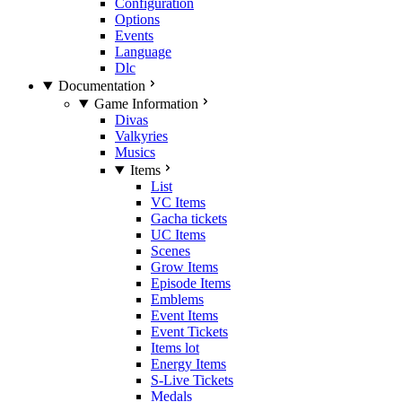
Configuration
Options
Events
Language
Dlc
Documentation
Game Information
Divas
Valkyries
Musics
Items
List
VC Items
Gacha tickets
UC Items
Scenes
Grow Items
Episode Items
Emblems
Event Items
Event Tickets
Items lot
Energy Items
S-Live Tickets
Medals