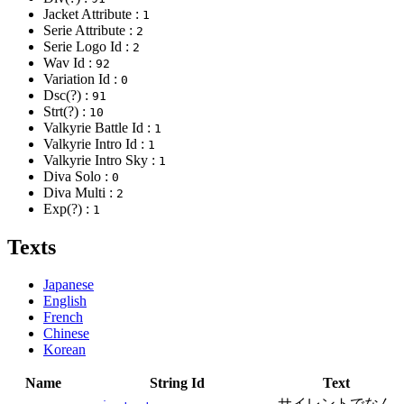
Jacket Attribute :
1
Serie Attribute :
2
Serie Logo Id :
2
Wav Id :
92
Variation Id :
0
Dsc(?) :
91
Strt(?) :
10
Valkyrie Battle Id :
1
Valkyrie Intro Id :
1
Valkyrie Intro Sky :
1
Diva Solo :
0
Diva Multi :
2
Exp(?) :
1
Texts
Japanese
English
French
Chinese
Korean
Name
String Id
Text
サイレントでなん