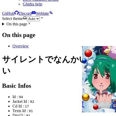
Ghidra help
GitHub
Discord
Weblate
Select theme
On this page
On this page
Overview
サイレントでなんかいられな
い
Basic Infos
Id :
94
Jacket Id :
92
Cd Id :
17
Texts Id :
91
Div(?) :
91