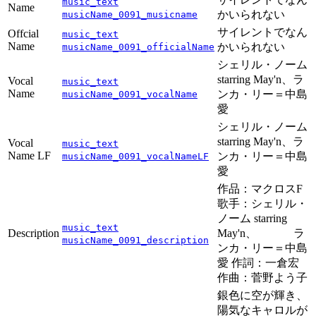
music_text
Name
かいられない
musicName_0091_musicname
サイレントでなん
Offcial
music_text
Name
かいられない
musicName_0091_officialName
シェリル・ノーム
starring May'n、ラ
Vocal
music_text
Name
ンカ・リー＝中島
musicName_0091_vocalName
愛
シェリル・ノーム
starring May'n、ラ
Vocal
music_text
Name LF
ンカ・リー＝中島
musicName_0091_vocalNameLF
愛
作品：マクロスF
歌手：シェリル・
ノーム starring
music_text
Description
May'n、 ラ
musicName_0091_description
ンカ・リー＝中島
愛 作詞：一倉宏
作曲：菅野よう子
銀色に空が輝き、
陽気なキャロルが