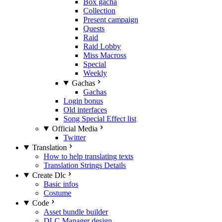
Box gacha
Collection
Present campaign
Quests
Raid
Raid Lobby
Miss Macross
Special
Weekly
Gachas
Gachas
Login bonus
Old interfaces
Song Special Effect list
Official Media
Twitter
Translation
How to help translating texts
Translation Strings Details
Create Dlc
Basic infos
Costume
Code
Asset bundle builder
DLC Manager design