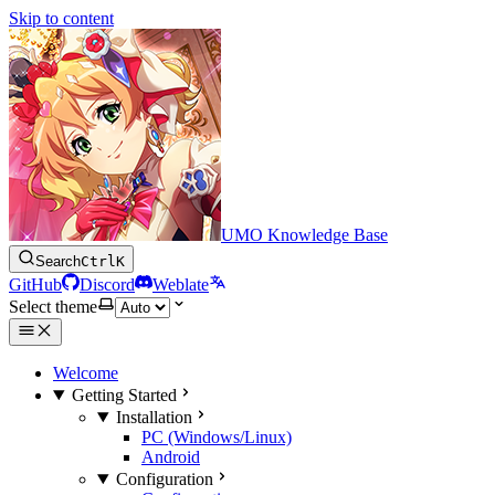
Skip to content
UMO Knowledge Base
Search
Ctrl
K
GitHub
Discord
Weblate
Select theme
Welcome
Getting Started
Installation
PC (Windows/Linux)
Android
Configuration