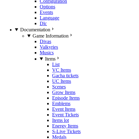
Configuration
Options
Events
Language
Dlc
Documentation
Game Information
Divas
Valkyries
Musics
Items
List
VC Items
Gacha tickets
UC Items
Scenes
Grow Items
Episode Items
Emblems
Event Items
Event Tickets
Items lot
Energy Items
S-Live Tickets
Medals