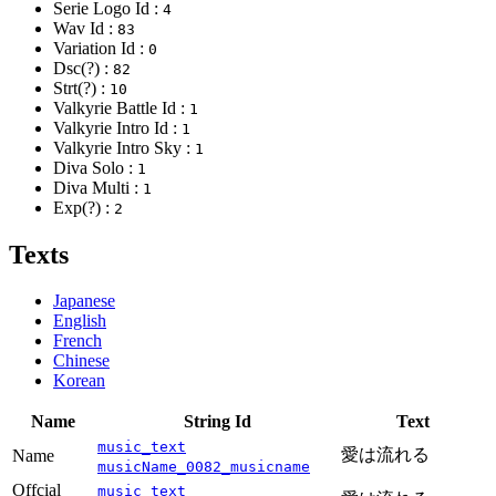
Serie Logo Id :
4
Wav Id :
83
Variation Id :
0
Dsc(?) :
82
Strt(?) :
10
Valkyrie Battle Id :
1
Valkyrie Intro Id :
1
Valkyrie Intro Sky :
1
Diva Solo :
1
Diva Multi :
1
Exp(?) :
2
Texts
Japanese
English
French
Chinese
Korean
Name
String Id
Text
music_text
愛は流れる
Name
musicName_0082_musicname
Offcial
music_text