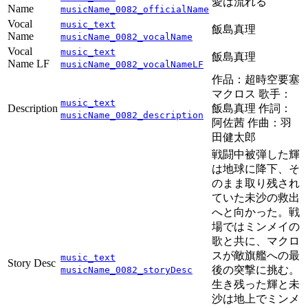
愛は流れる
Name
musicName_0082_officialName
Vocal
music_text
飯島真理
Name
musicName_0082_vocalName
Vocal
music_text
飯島真理
Name LF
musicName_0082_vocalNameLF
作品：超時空要塞
マクロス 歌手：
music_text
Description
飯島真理 作詞：
musicName_0082_description
阿佐茜 作曲：羽
田健太郎
戦闘中被弾した輝
は地球に降下、そ
のまま取り残され
ていた未沙の救出
へと向かった。戦
場ではミンメイの
歌と共に、マクロ
スが敵旗艦への最
music_text
Story Desc
後の突撃に挑む。
musicName_0082_storyDesc
生き残った輝と未
沙は地上でミンメ