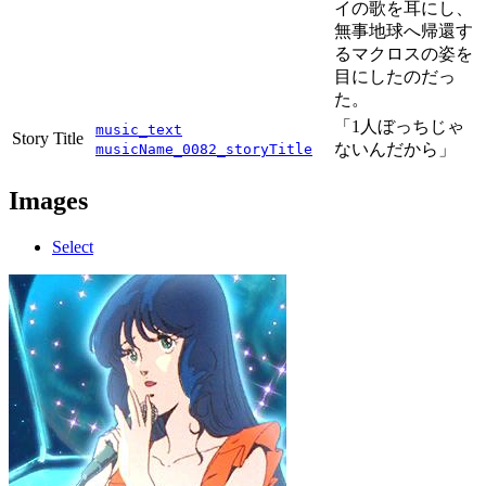
イの歌を耳にし、
無事地球へ帰還す
るマクロスの姿を
目にしたのだっ
た。
「1人ぼっちじゃ
music_text
Story Title
ないんだから」
musicName_0082_storyTitle
Images
Select