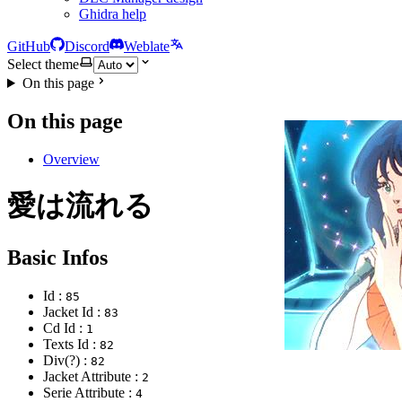
Ghidra help
GitHub
Discord
Weblate
Select theme
On this page
On this page
Overview
愛は流れる
Basic Infos
Id :
85
Jacket Id :
83
Cd Id :
1
Texts Id :
82
Div(?) :
82
Jacket Attribute :
2
Serie Attribute :
4