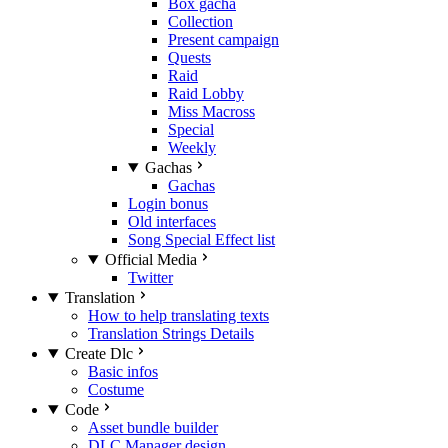
Box gacha
Collection
Present campaign
Quests
Raid
Raid Lobby
Miss Macross
Special
Weekly
Gachas
Gachas
Login bonus
Old interfaces
Song Special Effect list
Official Media
Twitter
Translation
How to help translating texts
Translation Strings Details
Create Dlc
Basic infos
Costume
Code
Asset bundle builder
DLC Manager design