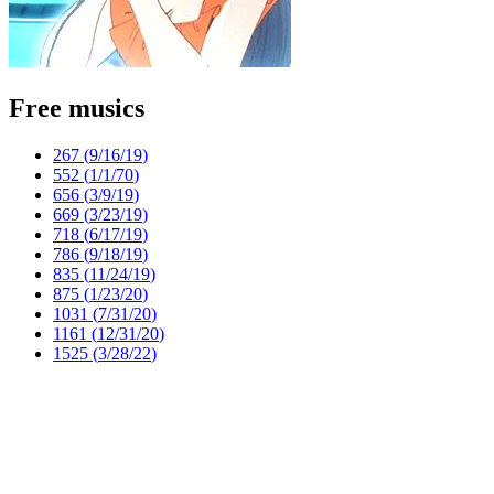
Free musics
267 (
9/16/19
)
552 (
1/1/70
)
656 (
3/9/19
)
669 (
3/23/19
)
718 (
6/17/19
)
786 (
9/18/19
)
835 (
11/24/19
)
875 (
1/23/20
)
1031 (
7/31/20
)
1161 (
12/31/20
)
1525 (
3/28/22
)