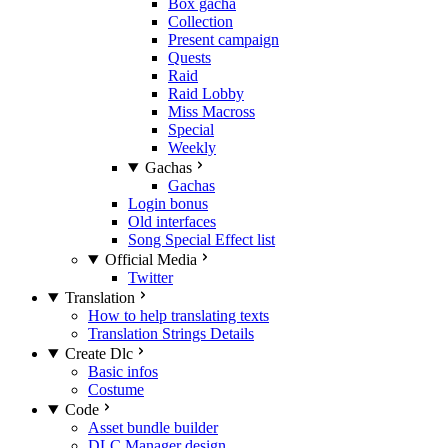
Box gacha
Collection
Present campaign
Quests
Raid
Raid Lobby
Miss Macross
Special
Weekly
Gachas
Gachas
Login bonus
Old interfaces
Song Special Effect list
Official Media
Twitter
Translation
How to help translating texts
Translation Strings Details
Create Dlc
Basic infos
Costume
Code
Asset bundle builder
DLC Manager design