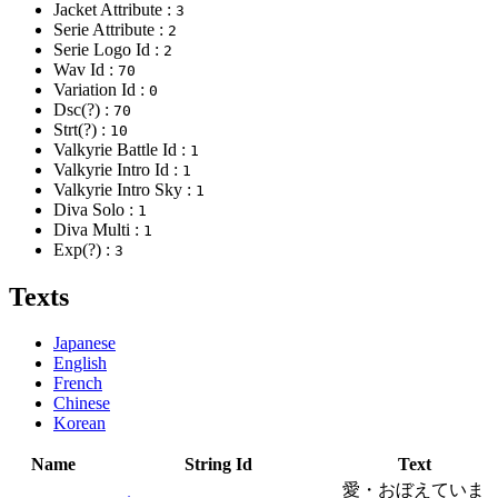
Jacket Attribute :
3
Serie Attribute :
2
Serie Logo Id :
2
Wav Id :
70
Variation Id :
0
Dsc(?) :
70
Strt(?) :
10
Valkyrie Battle Id :
1
Valkyrie Intro Id :
1
Valkyrie Intro Sky :
1
Diva Solo :
1
Diva Multi :
1
Exp(?) :
3
Texts
Japanese
English
French
Chinese
Korean
Name
String Id
Text
愛・おぼえていま