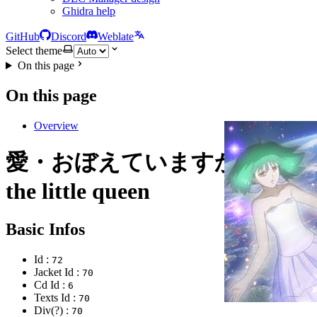
Ghidra help
GitHub
Discord
Weblate
Select theme
On this page
On this page
Overview
愛・おぼえていますか〜bless
the little queen
Basic Infos
Id :
72
Jacket Id :
70
Cd Id :
6
Texts Id :
70
Div(?) :
70