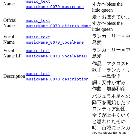
music_text
Name
すか〜bless the
musicName_0070_musicname
little queen
愛・おぼえていま
Offcial
music_text
すか〜bless the
Name
musicName_0070_officialName
little queen
ランカ・リー＝中
Vocal
music_text
Name
島愛
musicName_0070_vocalName
ランカ・リー＝中
Vocal
music_text
Name LF
島愛
musicName_0070_vocalNameLF
作品：マクロスF
歌手：ランカ・リ
music_text
Description
ー＝中島愛 作
musicName_0070_description
詞：安井かずみ
作曲：加藤和彦
バジュラ本星への
降下を開始したフ
ロンティア船団。
全てが上手くいく
と思われたその
時、宙域にランカ
の 歌声が響き渡