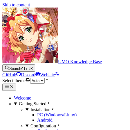
Skip to content
UMO Knowledge Base
Search
Ctrl
K
GitHub
Discord
Weblate
Select theme
Welcome
Getting Started
Installation
PC (Windows/Linux)
Android
Configuration