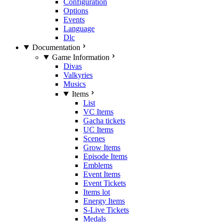
Configuration
Options
Events
Language
Dlc
Documentation
Game Information
Divas
Valkyries
Musics
Items
List
VC Items
Gacha tickets
UC Items
Scenes
Grow Items
Episode Items
Emblems
Event Items
Event Tickets
Items lot
Energy Items
S-Live Tickets
Medals