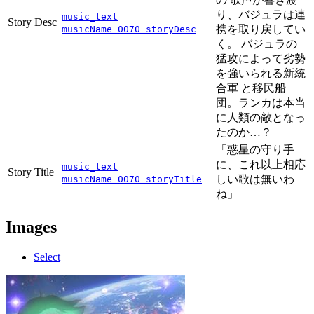
り、バジュラは連
music_text
Story Desc
携を取り戻してい
musicName_0070_storyDesc
く。 バジュラの
猛攻によって劣勢
を強いられる新統
合軍 と移民船
団。ランカは本当
に人類の敵となっ
たのか…？
「惑星の守り手
に、これ以上相応
music_text
Story Title
しい歌は無いわ
musicName_0070_storyTitle
ね」
Images
Select