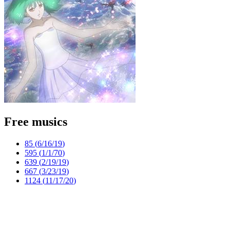
Free musics
85 (
6/16/19
)
595 (
1/1/70
)
639 (
2/19/19
)
667 (
3/23/19
)
1124 (
11/17/20
)