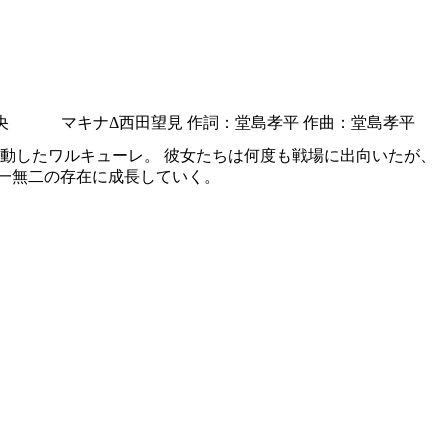
央 マキナΔ西田望見 作詞：堂島孝平 作曲：堂島孝平
始動したワルキューレ。 彼女たちは何度も戦場に出向いたが、
唯一無二の存在に成長していく。