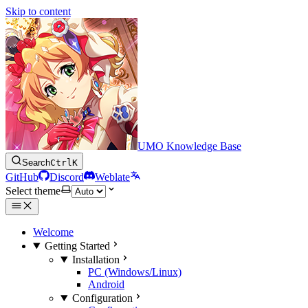
Skip to content
UMO Knowledge Base
Search
Ctrl
K
GitHub
Discord
Weblate
Select theme
Welcome
Getting Started
Installation
PC (Windows/Linux)
Android
Configuration