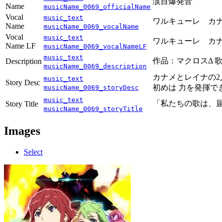
涙目爆発音
Name
musicName_0069_officialName
Vocal
music_text
ワルキューレ カナ
Name
musicName_0069_vocalName
Vocal
music_text
ワルキューレ カナ
Name LF
musicName_0069_vocalNameLF
music_text
作品：マクロスΔ
Description
musicName_0069_description
カナメとレイナの2
music_text
Story Desc
初めは 力を発揮で
musicName_0069_storyDesc
music_text
「私たちの歌は、
Story Title
musicName_0069_storyTitle
Images
Select