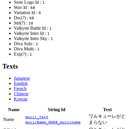
Serie Logo Id :
1
Wav Id :
68
Variation Id :
0
Dsc(?) :
68
Strt(?) :
10
Valkyrie Battle Id :
1
Valkyrie Intro Id :
1
Valkyrie Intro Sky :
1
Diva Solo :
1
Diva Multi :
1
Exp(?) :
1
Texts
Japanese
English
French
Chinese
Korean
Name
String Id
Text
ワルキューレがと
music_text
Name
まらない
musicName_0068_musicname