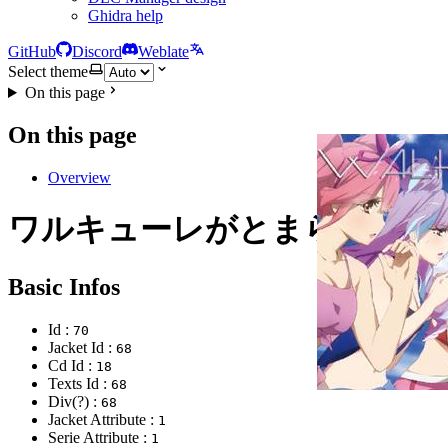
Ghidra help
GitHub
Discord
Weblate
Select theme
On this page
On this page
Overview
ワルキューレがとまらない
Basic Infos
Id :
70
Jacket Id :
68
Cd Id :
18
Texts Id :
68
Div(?) :
68
Jacket Attribute :
1
Serie Attribute :
1