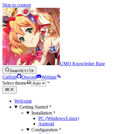
Skip to content
UMO Knowledge Base
Search
Ctrl
K
GitHub
Discord
Weblate
Select theme
Welcome
Getting Started
Installation
PC (Windows/Linux)
Android
Configuration