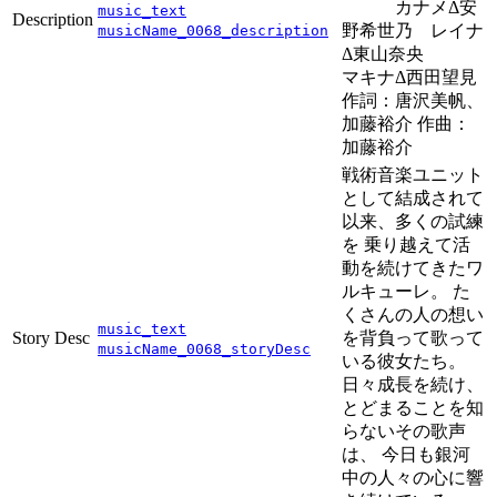
カナメΔ安
music_text
Description
野希世乃 レイナ
musicName_0068_description
Δ東山奈央
マキナΔ西田望見
作詞：唐沢美帆、
加藤裕介 作曲：
加藤裕介
戦術音楽ユニット
として結成されて
以来、多くの試練
を 乗り越えて活
動を続けてきたワ
ルキューレ。 た
くさんの人の想い
music_text
Story Desc
を背負って歌って
musicName_0068_storyDesc
いる彼女たち。
日々成長を続け、
とどまることを知
らないその歌声
は、 今日も銀河
中の人々の心に響