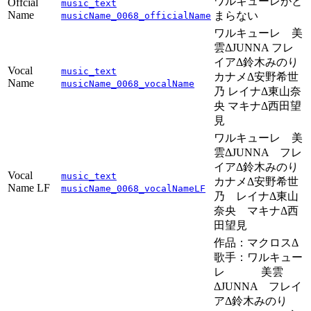
ワルキューレがと
Offcial
music_text
Name
まらない
musicName_0068_officialName
ワルキューレ 美
雲ΔJUNNA フレ
イアΔ鈴木みのり
Vocal
music_text
カナメΔ安野希世
Name
musicName_0068_vocalName
乃 レイナΔ東山奈
央 マキナΔ西田望
見
ワルキューレ 美
雲ΔJUNNA フレ
イアΔ鈴木みのり
Vocal
music_text
カナメΔ安野希世
Name LF
musicName_0068_vocalNameLF
乃 レイナΔ東山
奈央 マキナΔ西
田望見
作品：マクロスΔ
歌手：ワルキュー
レ 美雲
ΔJUNNA フレイ
アΔ鈴木みのり