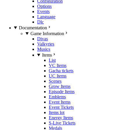
Configuration
Options
Events
Language
Dlc
Documentation
Game Information
Divas
Valkyries
Musics
Items
List
VC Items
Gacha tickets
UC Items
Scenes
Grow Items
Episode Items
Emblems
Event Items
Event Tickets
Items lot
Energy Items
S-Live Tickets
Medals