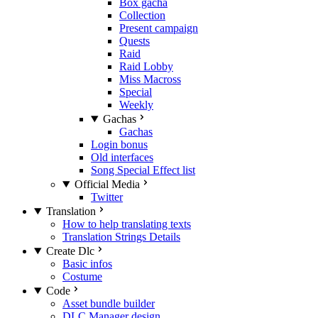
Box gacha
Collection
Present campaign
Quests
Raid
Raid Lobby
Miss Macross
Special
Weekly
Gachas
Gachas
Login bonus
Old interfaces
Song Special Effect list
Official Media
Twitter
Translation
How to help translating texts
Translation Strings Details
Create Dlc
Basic infos
Costume
Code
Asset bundle builder
DLC Manager design