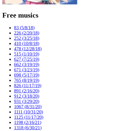
Free musics
83 (
5/8/18
)
226 (
2/20/18
)
252 (
3/25/18
)
410 (
10/8/18
)
478 (
12/28/18
)
515 (
1/10/19
)
627 (
7/25/19
)
662 (
3/19/19
)
671 (
3/23/19
)
698 (
5/17/19
)
765 (
8/19/19
)
826 (
11/17/19
)
891 (
2/16/20
)
912 (
3/18/20
)
931 (
3/29/20
)
1067 (
8/31/20
)
1111 (
10/31/20
)
1125 (
11/17/20
)
1198 (
2/16/21
)
1318 (
6/30/21
)