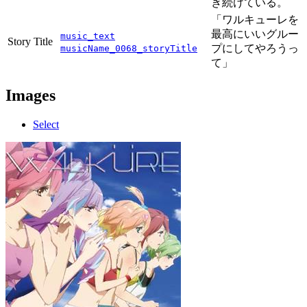
き続けている。
「ワルキューレを
最高にいいグルー
music_text
Story Title
プにしてやろうっ
musicName_0068_storyTitle
て」
Images
Select