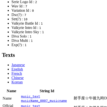
Serie Logo Id :
2
Wav Id :
7
Variation Id :
0
Dsc(?) :
7
Strt(?) :
10
Valkyrie Battle Id :
1
Valkyrie Intro Id :
1
Valkyrie Intro Sky :
1
Diva Solo :
1
Diva Multi :
1
Exp(?) :
1
Texts
Japanese
English
French
Chinese
Korean
Name
String Id
music_text
射手座☆午後九時Don't 
Name
musicName_0007_musicname
Offcial
music_text