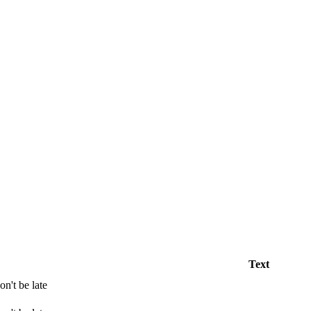
Text
be late