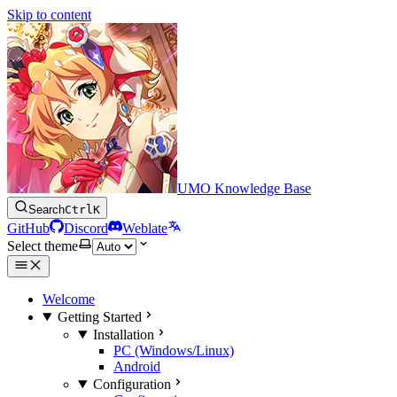
Skip to content
UMO Knowledge Base
Search
Ctrl
K
GitHub
Discord
Weblate
Select theme
Welcome
Getting Started
Installation
PC (Windows/Linux)
Android
Configuration