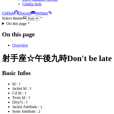
Ghidra help
GitHub
Discord
Weblate
Select theme
On this page
On this page
Overview
射手座☆午後九時Don't be late
Basic Infos
Id :
7
Jacket Id :
7
Cd Id :
7
Texts Id :
7
Div(?) :
7
Jacket Attribute :
1
Serie Attribute :
2