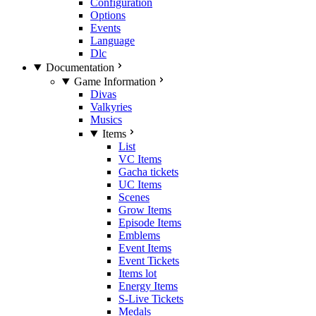
Configuration
Options
Events
Language
Dlc
Documentation
Game Information
Divas
Valkyries
Musics
Items
List
VC Items
Gacha tickets
UC Items
Scenes
Grow Items
Episode Items
Emblems
Event Items
Event Tickets
Items lot
Energy Items
S-Live Tickets
Medals