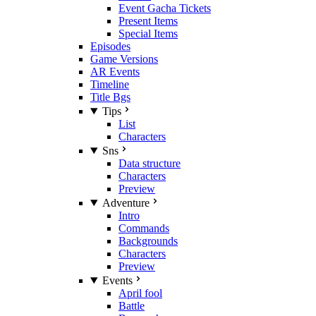
Event Gacha Tickets
Present Items
Special Items
Episodes
Game Versions
AR Events
Timeline
Title Bgs
Tips
List
Characters
Sns
Data structure
Characters
Preview
Adventure
Intro
Commands
Backgrounds
Characters
Preview
Events
April fool
Battle