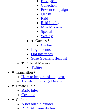
Box gacha
Collection
Present campaign
Quests
Raid
Raid Lobby
Miss Macross
Special
Weekly
Gachas
Gachas
Login bonus
Old interfaces
Song Special Effect list
Official Media
Twitter
Translation
How to help translating texts
Translation Strings Details
Create Dlc
Basic infos
Costume
Code
Asset bundle builder
DLC Manager design