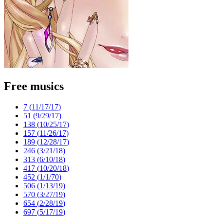
Free musics
7 (
11/17/17
)
51 (
9/29/17
)
138 (
10/25/17
)
157 (
11/26/17
)
189 (
12/28/17
)
246 (
3/21/18
)
313 (
6/10/18
)
417 (
10/20/18
)
452 (
1/1/70
)
506 (
1/13/19
)
570 (
3/27/19
)
654 (
2/28/19
)
697 (
5/17/19
)