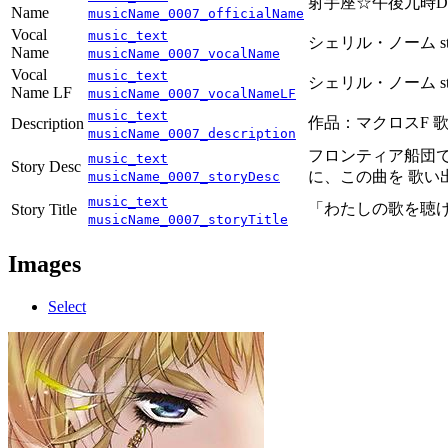
射手座☆午後九時Don't 
Name
musicName_0007_officialName
Vocal
music_text
シェリル・ノーム starr
Name
musicName_0007_vocalName
Vocal
music_text
シェリル・ノーム starr
Name LF
musicName_0007_vocalNameLF
music_text
作品：マクロスF 歌手：
Description
musicName_0007_description
フロンティア船団
music_text
Story Desc
に、この曲を 歌い
musicName_0007_storyDesc
music_text
「わたしの歌を聴
Story Title
musicName_0007_storyTitle
Images
Select