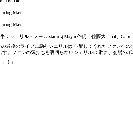
be late
ing May'n
ing May'n
シェリル・ノーム starring May'n 作詞：佐藤大、hal、Gab
での最後のライブに励むシェリルは 心配してくれたファンへの
出す。ファンの気持ちを裏切らないシェリルの 歌に、会場の
けぇ！」