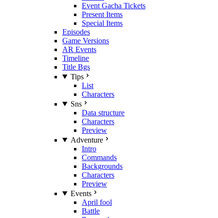
Event Gacha Tickets
Present Items
Special Items
Episodes
Game Versions
AR Events
Timeline
Title Bgs
Tips
List
Characters
Sns
Data structure
Characters
Preview
Adventure
Intro
Commands
Backgrounds
Characters
Preview
Events
April fool
Battle