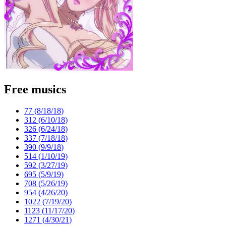
Free musics
77 (
8/18/18
)
312 (
6/10/18
)
326 (
6/24/18
)
337 (
7/18/18
)
390 (
9/9/18
)
514 (
1/10/19
)
592 (
3/27/19
)
695 (
5/9/19
)
708 (
5/26/19
)
954 (
4/26/20
)
1022 (
7/19/20
)
1123 (
11/17/20
)
1271 (
4/30/21
)