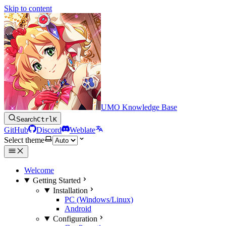
Skip to content
UMO Knowledge Base
Search
Ctrl
K
GitHub
Discord
Weblate
Select theme
Welcome
Getting Started
Installation
PC (Windows/Linux)
Android
Configuration