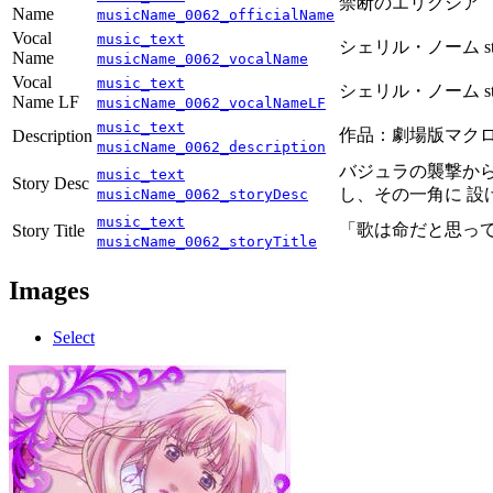
禁断のエリクシア
Name
musicName_0062_officialName
Vocal
music_text
シェリル・ノーム starr
Name
musicName_0062_vocalName
Vocal
music_text
シェリル・ノーム starr
Name LF
musicName_0062_vocalNameLF
music_text
作品：劇場版マクロスF
Description
musicName_0062_description
バジュラの襲撃から
music_text
Story Desc
し、その一角に 
musicName_0062_storyDesc
music_text
「歌は命だと思っ
Story Title
musicName_0062_storyTitle
Images
Select