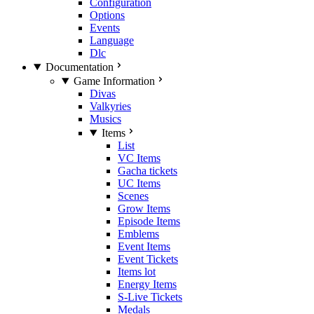
Configuration
Options
Events
Language
Dlc
Documentation
Game Information
Divas
Valkyries
Musics
Items
List
VC Items
Gacha tickets
UC Items
Scenes
Grow Items
Episode Items
Emblems
Event Items
Event Tickets
Items lot
Energy Items
S-Live Tickets
Medals