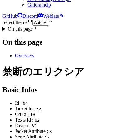
Ghidra help
GitHub
Discord
Weblate
Select theme
On this page
On this page
Overview
禁断のエリクシア
Basic Infos
Id :
64
Jacket Id :
62
Cd Id :
10
Texts Id :
62
Div(?) :
62
Jacket Attribute :
3
Serie Attribute :
2