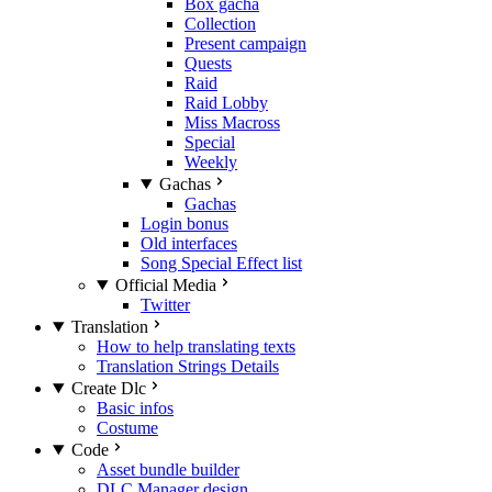
Box gacha
Collection
Present campaign
Quests
Raid
Raid Lobby
Miss Macross
Special
Weekly
Gachas
Gachas
Login bonus
Old interfaces
Song Special Effect list
Official Media
Twitter
Translation
How to help translating texts
Translation Strings Details
Create Dlc
Basic infos
Costume
Code
Asset bundle builder
DLC Manager design