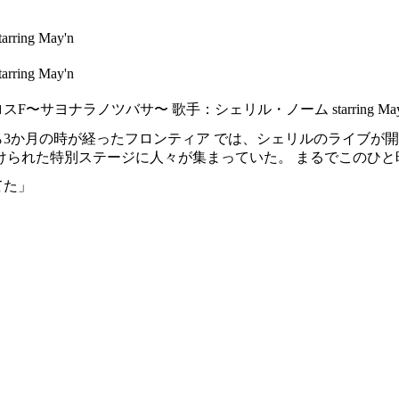
ing May'n
ing May'n
〜サヨナラノツバサ〜 歌手：シェリル・ノーム starring May'n 
3か月の時が経ったフロンティア では、シェリルのライブが
設けられた特別ステージに人々が集まっていた。 まるでこのひ
てた」