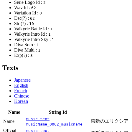
Serie Logo Id :
2
Wav Id :
62
Variation Id :
0
Dsc(?) :
62
Strt(?) :
10
Valkyrie Battle Id :
1
Valkyrie Intro Id :
1
Valkyrie Intro Sky :
1
Diva Solo :
1
Diva Multi :
1
Exp(?) :
3
Texts
Japanese
English
French
Chinese
Korean
Name
String Id
music_text
禁断のエリクシア
Name
musicName_0062_musicname
Offcial
music_text