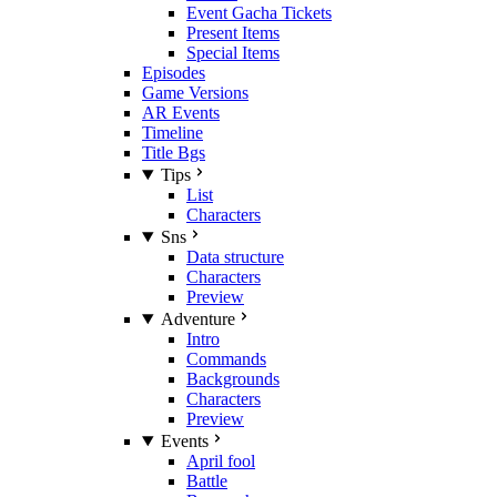
Event Gacha Tickets
Present Items
Special Items
Episodes
Game Versions
AR Events
Timeline
Title Bgs
Tips
List
Characters
Sns
Data structure
Characters
Preview
Adventure
Intro
Commands
Backgrounds
Characters
Preview
Events
April fool
Battle