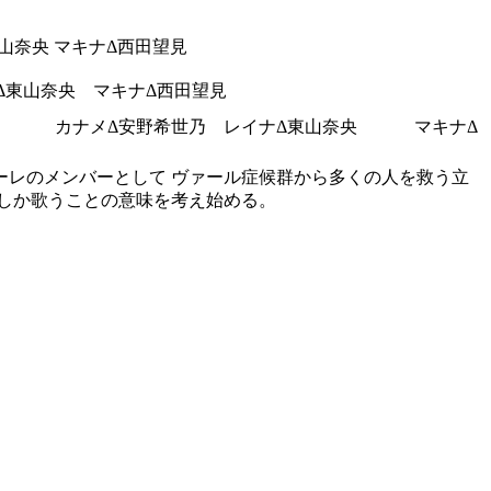
東山奈央 マキナΔ西田望見
ナΔ東山奈央 マキナΔ西田望見
みのり カナメΔ安野希世乃 レイナΔ東山奈央 マキナΔ
ーレのメンバーとして ヴァール症候群から多くの人を救う立
つしか歌うことの意味を考え始める。