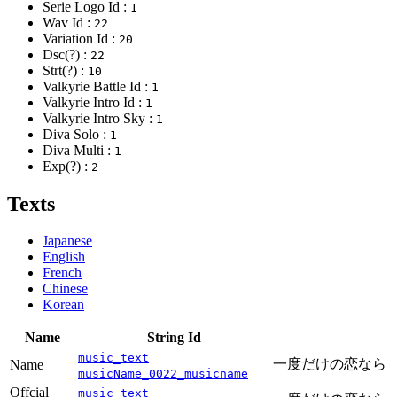
Serie Logo Id :
1
Wav Id :
22
Variation Id :
20
Dsc(?) :
22
Strt(?) :
10
Valkyrie Battle Id :
1
Valkyrie Intro Id :
1
Valkyrie Intro Sky :
1
Diva Solo :
1
Diva Multi :
1
Exp(?) :
2
Texts
Japanese
English
French
Chinese
Korean
Name
String Id
music_text
一度だけの恋なら
Name
musicName_0022_musicname
Offcial
music_text