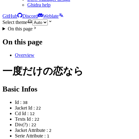
Ghidra help
GitHub
Discord
Weblate
Select theme
On this page
On this page
Overview
一度だけの恋なら
Basic Infos
Id :
38
Jacket Id :
22
Cd Id :
12
Texts Id :
22
Div(?) :
22
Jacket Attribute :
2
Serie Attribute :
1