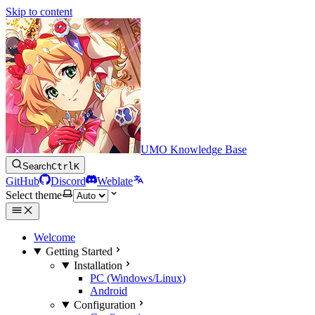
Skip to content
UMO Knowledge Base
Search
Ctrl
K
GitHub
Discord
Weblate
Select theme
Welcome
Getting Started
Installation
PC (Windows/Linux)
Android
Configuration