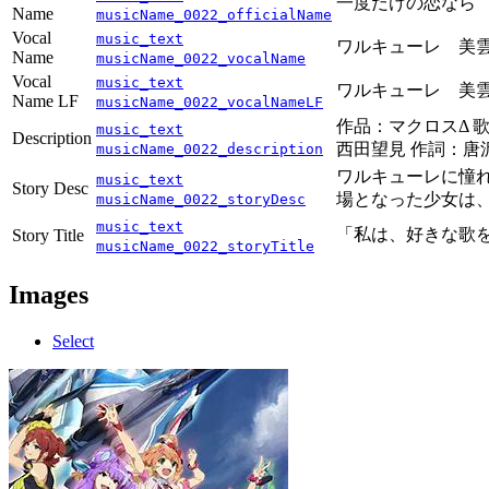
一度だけの恋なら
Name
musicName_0022_officialName
Vocal
music_text
ワルキューレ 美雲
Name
musicName_0022_vocalName
Vocal
music_text
ワルキューレ 美雲
Name LF
musicName_0022_vocalNameLF
作品：マクロスΔ
music_text
Description
西田望見 作詞：唐
musicName_0022_description
ワルキューレに憧
music_text
Story Desc
場となった少女は、
musicName_0022_storyDesc
music_text
「私は、好きな歌
Story Title
musicName_0022_storyTitle
Images
Select