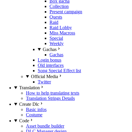
Box gacha
Collection
Present campaign
Quests
Raid
Raid Lobby
Miss Macross
Special
Weekly
Gachas
Gachas
Login bonus
Old interfaces
Song Special Effect list
Official Media
Twitter
Translation
How to help translating texts
Translation Strings Details
Create Dlc
Basic infos
Costume
Code
Asset bundle builder
DLC Manager design