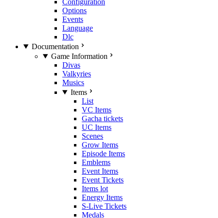
Configuration
Options
Events
Language
Dlc
Documentation
Game Information
Divas
Valkyries
Musics
Items
List
VC Items
Gacha tickets
UC Items
Scenes
Grow Items
Episode Items
Emblems
Event Items
Event Tickets
Items lot
Energy Items
S-Live Tickets
Medals