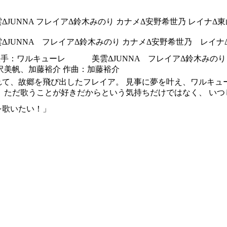
ΔJUNNA フレイアΔ鈴木みのり カナメΔ安野希世乃 レイナΔ
ΔJUNNA フレイアΔ鈴木みのり カナメΔ安野希世乃 レイ
 歌手：ワルキューレ 美雲ΔJUNNA フレイアΔ鈴木
沢美帆、加藤裕介 作曲：加藤裕介
れて、故郷を飛び出したフレイア。 見事に夢を叶え、ワルキュ
 ただ歌うことが好きだからという気持ちだけではなく、 い
を歌いたい！」