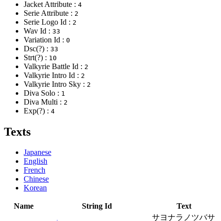
Jacket Attribute :
4
Serie Attribute :
2
Serie Logo Id :
2
Wav Id :
33
Variation Id :
0
Dsc(?) :
33
Strt(?) :
10
Valkyrie Battle Id :
2
Valkyrie Intro Id :
2
Valkyrie Intro Sky :
2
Diva Solo :
1
Diva Multi :
2
Exp(?) :
4
Texts
Japanese
English
French
Chinese
Korean
Name
String Id
Text
サヨナラノツバサ