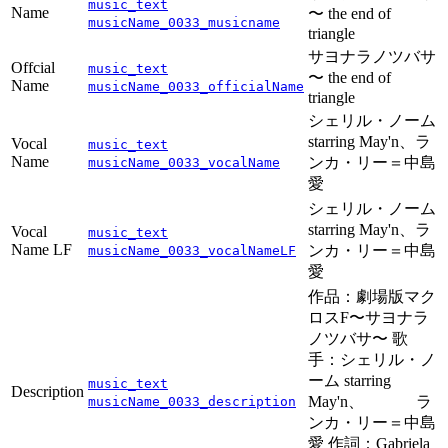
music_text
Name
〜 the end of
musicName_0033_musicname
triangle
サヨナラノツバサ
Offcial
music_text
〜 the end of
Name
musicName_0033_officialName
triangle
シェリル・ノーム
starring May'n、ラ
Vocal
music_text
Name
ンカ・リー＝中島
musicName_0033_vocalName
愛
シェリル・ノーム
starring May'n、ラ
Vocal
music_text
Name LF
ンカ・リー＝中島
musicName_0033_vocalNameLF
愛
作品：劇場版マク
ロスF〜サヨナラ
ノツバサ〜 歌
手：シェリル・ノ
ーム starring
music_text
Description
May'n、 ラ
musicName_0033_description
ンカ・リー＝中島
愛 作詞：Gabriela