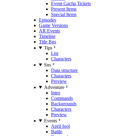
Event Gacha Tickets
Present Items
Special Items
Episodes
Game Versions
AR Events
Timeline
Title Bgs
Tips
List
Characters
Sns
Data structure
Characters
Preview
Adventure
Intro
Commands
Backgrounds
Characters
Preview
Events
April fool
Battle