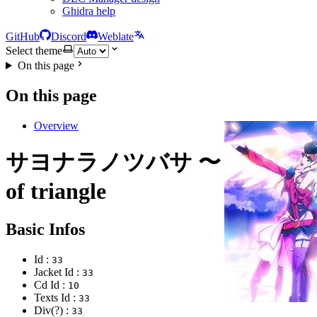
Ghidra help
GitHub
Discord
Weblate
Select theme
On this page
On this page
Overview
サヨナラノツバサ 〜 the end
of triangle
Basic Infos
Id :
33
Jacket Id :
33
Cd Id :
10
Texts Id :
33
Div(?) :
33