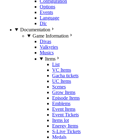
Configuration
Options
Events
Language
Dlc
Documentation
Game Information
Divas
Valkyries
Musics
Items
List
VC Items
Gacha tickets
UC Items
Scenes
Grow Items
Episode Items
Emblems
Event Items
Event Tickets
Items lot
Energy Items
S-Live Tickets
Medals