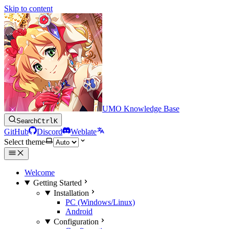
Skip to content
UMO Knowledge Base
Search
Ctrl
K
GitHub
Discord
Weblate
Select theme
Welcome
Getting Started
Installation
PC (Windows/Linux)
Android
Configuration