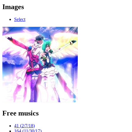
Images
Select
Free musics
41 (
2/7/18
)
164 (
11/30/17
)