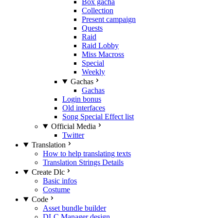
Box gacha
Collection
Present campaign
Quests
Raid
Raid Lobby
Miss Macross
Special
Weekly
Gachas
Gachas
Login bonus
Old interfaces
Song Special Effect list
Official Media
Twitter
Translation
How to help translating texts
Translation Strings Details
Create Dlc
Basic infos
Costume
Code
Asset bundle builder
DLC Manager design