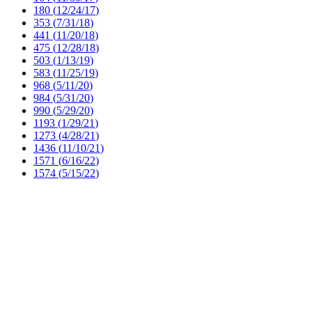
180 (
12/24/17
)
353 (
7/31/18
)
441 (
11/20/18
)
475 (
12/28/18
)
503 (
1/13/19
)
583 (
11/25/19
)
968 (
5/11/20
)
984 (
5/31/20
)
990 (
5/29/20
)
1193 (
1/29/21
)
1273 (
4/28/21
)
1436 (
11/10/21
)
1571 (
6/16/22
)
1574 (
5/15/22
)