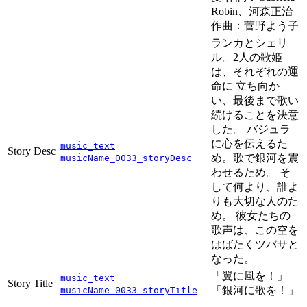
Robin、河森正治
作曲：菅野よう子
ランカとシェリ
ル。2人の歌姫
は、それぞれの運
命に 立ち向か
い、最後まで歌い
続けることを決意
した。 バジュラ
に心を伝えるた
music_text
Story Desc
め。歌で銀河を震
musicName_0033_storyDesc
わせるため。 そ
して何より、誰よ
りも大切な人のた
め。 彼女たちの
歌声は、この空を
はばたくツバサと
なった。
「翼に風を！」
music_text
Story Title
「銀河に歌を！」
musicName_0033_storyTitle