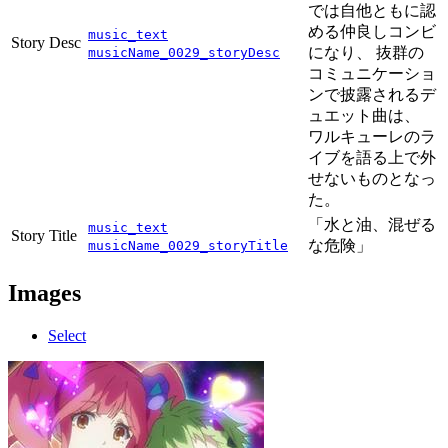
では自他ともに認
める仲良しコンビ
music_text
Story Desc
になり、 抜群の
musicName_0029_storyDesc
コミュニケーショ
ンで披露されるデ
ュエット曲は、
ワルキューレのラ
イブを語る上で外
せないものとなっ
た。
「水と油、混ぜる
music_text
Story Title
な危険」
musicName_0029_storyTitle
Images
Select