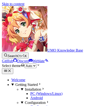
Skip to content
UMO Knowledge Base
Search
Ctrl
K
GitHub
Discord
Weblate
Select theme
Welcome
Getting Started
Installation
PC (Windows/Linux)
Android
Configuration