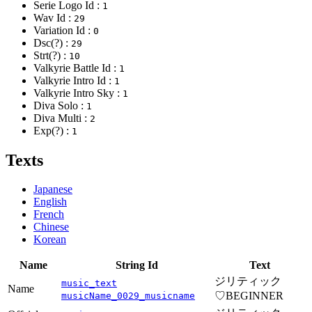
Serie Logo Id :
1
Wav Id :
29
Variation Id :
0
Dsc(?) :
29
Strt(?) :
10
Valkyrie Battle Id :
1
Valkyrie Intro Id :
1
Valkyrie Intro Sky :
1
Diva Solo :
1
Diva Multi :
2
Exp(?) :
1
Texts
Japanese
English
French
Chinese
Korean
Name
String Id
Text
ジリティック
music_text
Name
♡BEGINNER
musicName_0029_musicname