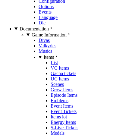
Configuration
Options
Events
Language
Dlc
Documentation
Game Information
Divas
Valkyries
Musics
Items
List
VC Items
Gacha tickets
UC Items
Scenes
Grow Items
Episode Items
Emblems
Event Items
Event Tickets
Items lot
Energy Items
S-Live Tickets
Medals