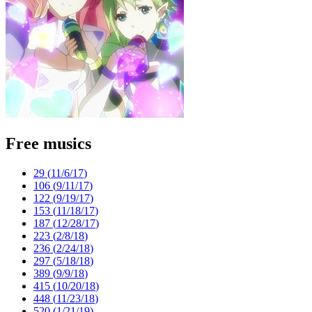
Free musics
29 (
11/6/17
)
106 (
9/11/17
)
122 (
9/19/17
)
153 (
11/18/17
)
187 (
12/28/17
)
223 (
2/8/18
)
236 (
2/24/18
)
297 (
5/18/18
)
389 (
9/9/18
)
415 (
10/20/18
)
448 (
11/23/18
)
520 (
1/21/19
)