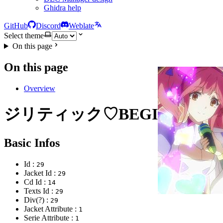
Ghidra help
GitHub
Discord
Weblate
Select theme
On this page
On this page
Overview
ジリティック♡BEGINNER
Basic Infos
Id :
29
Jacket Id :
29
Cd Id :
14
Texts Id :
29
Div(?) :
29
Jacket Attribute :
1
Serie Attribute :
1