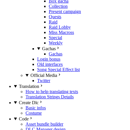
Box gacha
Collection
Present campaign
Quests
Raid
Raid Lobby
Miss Macross
Special
Weekly
Gachas
Gachas
Login bonus
Old interfaces
Song Special Effect list
Official Media
Twitter
Translation
How to help translating texts
Translation Strings Details
Create Dlc
Basic infos
Costume
Code
Asset bundle builder
DLC Manager design