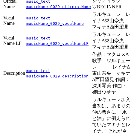
ジリティック
Offcial
music_text
Name
♡BEGINNER
musicName_0029_officialName
ワルキューレ レ
Vocal
music_text
イナΔ東山奈央
Name
musicName_0029_vocalName
マキナΔ西田望見
ワルキューレ レ
Vocal
music_text
イナΔ東山奈央
Name LF
musicName_0029_vocalNameLF
マキナΔ西田望見
作品：マクロスΔ
歌手：ワルキュー
レ レイナΔ
music_text
Description
東山奈央 マキナ
musicName_0029_description
Δ西田望見 作詞：
深川琴美 作曲：
姉田ウ夢ヤ
ワルキューレ加入
当初は、あまりの
仲の悪さに 「水
と油」に例えられ
ていたマキナとレ
イナ。 それが今