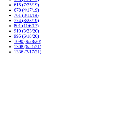
615 (
7/25/19
)
678 (
4/17/19
)
761 (
8/11/19
)
774 (
8/23/19
)
801 (
11/6/17
)
919 (
3/23/20
)
995 (
6/18/20
)
1090 (
9/28/20
)
1308 (
6/21/21
)
1336 (
7/17/21
)