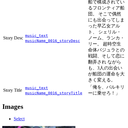
船で構成されてい
るフロンティア船
団。 そこで偶然
にも出会ってしま
った早乙女アル
ト、 シェリル・
music_text
Story Desc
ノーム、ランカ・
musicName_0016_storyDesc
リー。 超時空生
命体バジュラとの
戦闘、そして恋に
翻弄され ながら
も、3人の出会い
が船団の運命を大
きく変える。
「俺を、バルキリ
music_text
Story Title
ーに乗せろ！」
musicName_0016_storyTitle
Images
Select