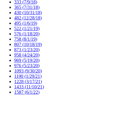
333 (
7/9/18
)
365 (
7/31/18
)
430 (
10/31/18
)
482 (
12/28/18
)
495 (
1/6/19
)
522 (
1/21/19
)
576 (
1/18/20
)
758 (
8/1/19
)
807 (
10/18/19
)
873 (
1/23/20
)
958 (
4/24/20
)
969 (
5/19/20
)
976 (
5/23/20
)
1093 (
9/30/20
)
1190 (
1/29/21
)
1228 (
3/17/21
)
1433 (
11/10/21
)
1587 (
6/1/22
)