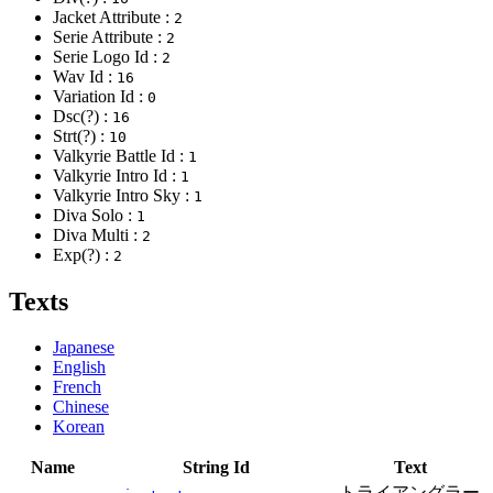
Jacket Attribute :
2
Serie Attribute :
2
Serie Logo Id :
2
Wav Id :
16
Variation Id :
0
Dsc(?) :
16
Strt(?) :
10
Valkyrie Battle Id :
1
Valkyrie Intro Id :
1
Valkyrie Intro Sky :
1
Diva Solo :
1
Diva Multi :
2
Exp(?) :
2
Texts
Japanese
English
French
Chinese
Korean
Name
String Id
Text
トライアングラー