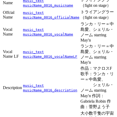
music_text
Name
（fight on stage）
musicName_0016_musicname
トライアングラー
Offcial
music_text
Name
（fight on stage）
musicName_0016_officialName
ランカ・リー＝中
Vocal
島愛、シェリル・
music_text
Name
musicName_0016_vocalName
ノーム starring
May'n
ランカ・リー＝中
Vocal
島愛、シェリル・
music_text
Name LF
musicName_0016_vocalNameLF
ノーム starring
May'n
作品：マクロスF
歌手：ランカ・リ
ー＝中島愛、
シェリル・
music_text
Description
ノーム starring
musicName_0016_description
May'n 作詞：
Gabriela Robin 作
曲：菅野よう子
大小数千隻の宇宙