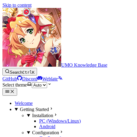
Skip to content
UMO Knowledge Base
Search
Ctrl
K
GitHub
Discord
Weblate
Select theme
Welcome
Getting Started
Installation
PC (Windows/Linux)
Android
Configuration