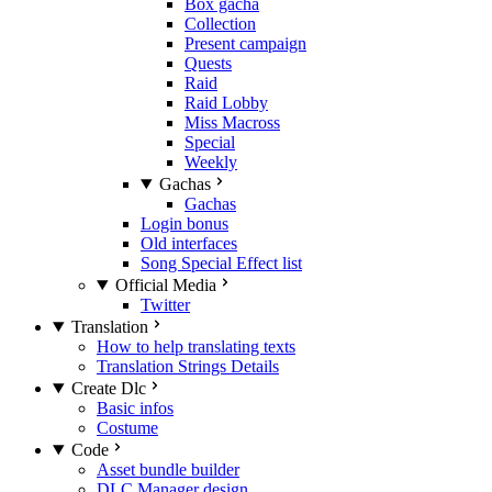
Box gacha
Collection
Present campaign
Quests
Raid
Raid Lobby
Miss Macross
Special
Weekly
Gachas
Gachas
Login bonus
Old interfaces
Song Special Effect list
Official Media
Twitter
Translation
How to help translating texts
Translation Strings Details
Create Dlc
Basic infos
Costume
Code
Asset bundle builder
DLC Manager design