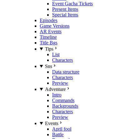
Event Gacha Tickets
Present Items
Special Items
Episodes
Game Versions
AR Events
Timeline
Title Bgs
Tips
List
Characters
Sns
Data structure
Characters
Preview
Adventure
Intro
Commands
Backgrounds
Characters
Preview
Events
April fool
Battle