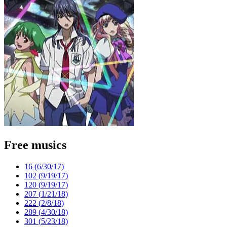
Free musics
16 (
6/30/17
)
102 (
9/19/17
)
120 (
9/19/17
)
207 (
1/21/18
)
222 (
2/8/18
)
289 (
4/30/18
)
301 (
5/23/18
)