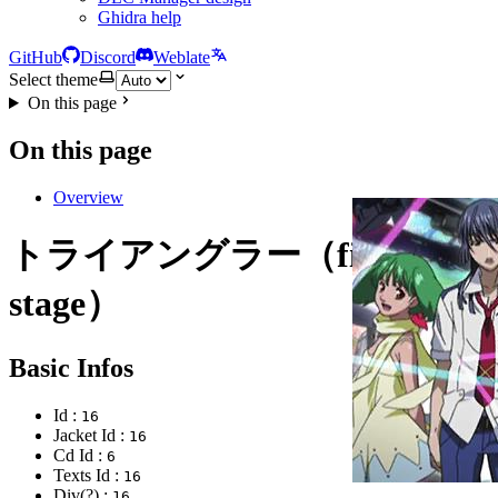
Ghidra help
GitHub
Discord
Weblate
Select theme
On this page
On this page
Overview
トライアングラー（fight on
stage）
Basic Infos
Id :
16
Jacket Id :
16
Cd Id :
6
Texts Id :
16
Div(?) :
16