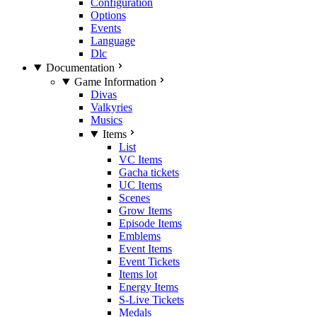
Configuration
Options
Events
Language
Dlc
Documentation
Game Information
Divas
Valkyries
Musics
Items
List
VC Items
Gacha tickets
UC Items
Scenes
Grow Items
Episode Items
Emblems
Event Items
Event Tickets
Items lot
Energy Items
S-Live Tickets
Medals