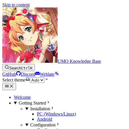
Skip to content
UMO Knowledge Base
Search
Ctrl
K
GitHub
Discord
Weblate
Select theme
Welcome
Getting Started
Installation
PC (Windows/Linux)
Android
Configuration