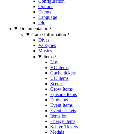
Configuration
Options
Events
Language
Dlc
Documentation
Game Information
Divas
Valkyries
Musics
Items
List
VC Items
Gacha tickets
UC Items
Scenes
Grow Items
Episode Items
Emblems
Event Items
Event Tickets
Items lot
Energy Items
S-Live Tickets
Medals