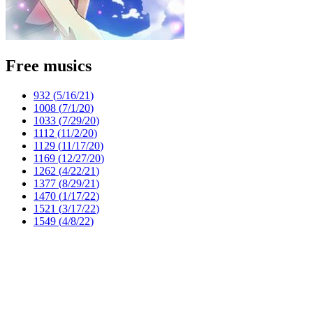
Free musics
932 (
5/16/21
)
1008 (
7/1/20
)
1033 (
7/29/20
)
1112 (
11/2/20
)
1129 (
11/17/20
)
1169 (
12/27/20
)
1262 (
4/22/21
)
1377 (
8/29/21
)
1470 (
1/17/22
)
1521 (
3/17/22
)
1549 (
4/8/22
)