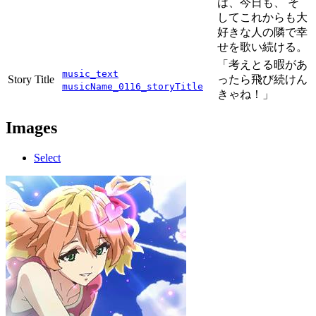
は、今日も、 そ
してこれからも大
好きな人の隣で幸
せを歌い続ける。
「考えとる暇があ
music_text
Story Title
ったら飛び続けん
musicName_0116_storyTitle
きゃね！」
Images
Select