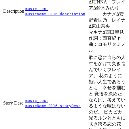
ΔJUNNA フレイ
アΔ鈴木みのり
music_text
Description
カナメΔ安
musicName_0116_description
野希世乃 レイナ
Δ東山奈央
マキナΔ西田望見
作詞：西直紀 作
曲：コモリタミノ
ル
歌に恋に自らの人
生をかけて突き進
んでいくフレイ
ア。 花のように
短い人生であろう
とも、幸せを掴む
と 覚悟を決めた
ならば、考えてい
music_text
Story Desc
るような暇はない
musicName_0116_storyDesc
のだ。 ピカピカ
光るルンとともに
咲き誇る恋の花