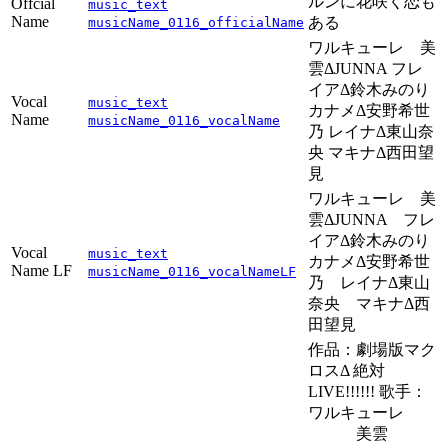
ルンに花咲く恋も
Offcial
music_text
Name
ある
musicName_0116_officialName
ワルキューレ 美
雲ΔJUNNA フレ
イアΔ鈴木みのり
Vocal
music_text
カナメΔ安野希世
Name
musicName_0116_vocalName
乃 レイナΔ東山奈
央 マキナΔ西田望
見
ワルキューレ 美
雲ΔJUNNA フレ
イアΔ鈴木みのり
Vocal
music_text
カナメΔ安野希世
Name LF
musicName_0116_vocalNameLF
乃 レイナΔ東山
奈央 マキナΔ西
田望見
作品：劇場版マク
ロスΔ 絶対
LIVE!!!!!! 歌手：
ワルキューレ
美雲