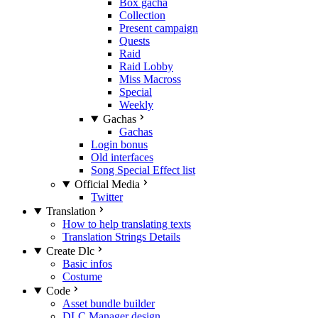
Box gacha
Collection
Present campaign
Quests
Raid
Raid Lobby
Miss Macross
Special
Weekly
Gachas
Gachas
Login bonus
Old interfaces
Song Special Effect list
Official Media
Twitter
Translation
How to help translating texts
Translation Strings Details
Create Dlc
Basic infos
Costume
Code
Asset bundle builder
DLC Manager design