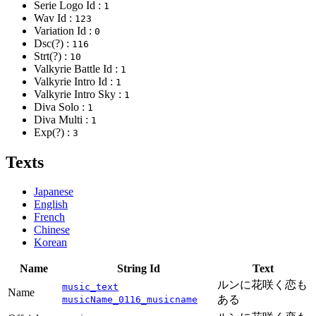
Serie Logo Id :
1
Wav Id :
123
Variation Id :
0
Dsc(?) :
116
Strt(?) :
10
Valkyrie Battle Id :
1
Valkyrie Intro Id :
1
Valkyrie Intro Sky :
1
Diva Solo :
1
Diva Multi :
1
Exp(?) :
3
Texts
Japanese
English
French
Chinese
Korean
Name
String Id
Text
ルンに花咲く恋も
music_text
Name
ある
musicName_0116_musicname