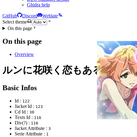
Ghidra help
GitHub
Discord
Weblate
Select theme
On this page
On this page
Overview
ルンに花咲く恋もある
Basic Infos
Id :
122
Jacket Id :
123
Cd Id :
30
Texts Id :
116
Div(?) :
116
Jacket Attribute :
3
Serie Attribute :
1