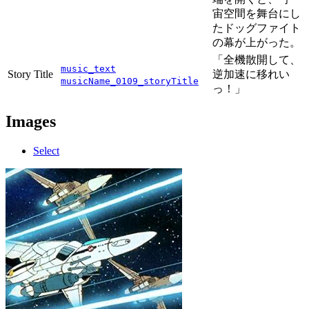
宙空間を舞台にし
たドッグファイト
の幕が上がった。
「全機散開して、
music_text
Story Title
逆加速に移れい
musicName_0109_storyTitle
っ！」
Images
Select