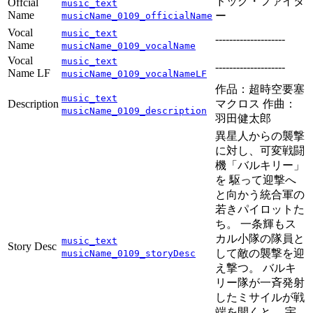
ドッグ・ファイタ
Offcial
music_text
Name
ー
musicName_0109_officialName
Vocal
music_text
--------------------
Name
musicName_0109_vocalName
Vocal
music_text
--------------------
Name LF
musicName_0109_vocalNameLF
作品：超時空要塞
music_text
Description
マクロス 作曲：
musicName_0109_description
羽田健太郎
異星人からの襲撃
に対し、可変戦闘
機「バルキリー」
を 駆って迎撃へ
と向かう統合軍の
若きパイロットた
ち。 一条輝もス
カル小隊の隊員と
music_text
Story Desc
して敵の襲撃を迎
musicName_0109_storyDesc
え撃つ。 バルキ
リー隊が一斉発射
したミサイルが戦
端を開くと、 宇