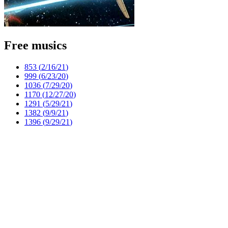
Free musics
853 (
2/16/21
)
999 (
6/23/20
)
1036 (
7/29/20
)
1170 (
12/27/20
)
1291 (
5/29/21
)
1382 (
9/9/21
)
1396 (
9/29/21
)