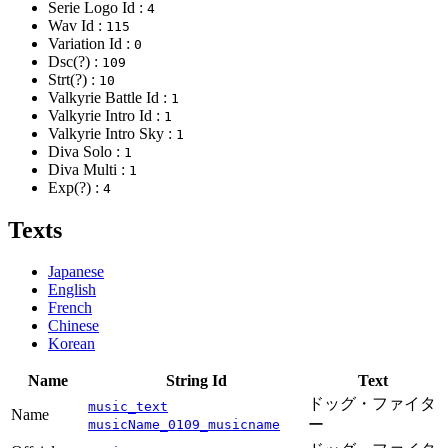
Serie Logo Id :
4
Wav Id :
115
Variation Id :
0
Dsc(?) :
109
Strt(?) :
10
Valkyrie Battle Id :
1
Valkyrie Intro Id :
1
Valkyrie Intro Sky :
1
Diva Solo :
1
Diva Multi :
1
Exp(?) :
4
Texts
Japanese
English
French
Chinese
Korean
Name
String Id
Text
ドッグ・ファイタ
music_text
Name
ー
musicName_0109_musicname