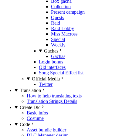
Box gacha
Collection
Present campaign
Quests
Raid
Raid Lobby
Miss Macross
Special
Weekly
Gachas
Gachas
Login bonus
Old interfaces
Song Special Effect list
Official Media
Twitter
Translation
How to help translating texts
Translation Strings Details
Create Dlc
Basic infos
Costume
Code
Asset bundle builder
DLC Manager design