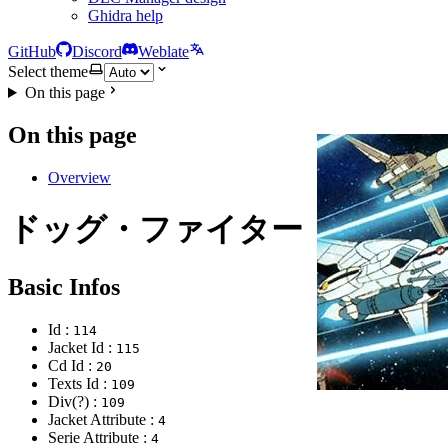
Ghidra help
GitHub
Discord
Weblate
Select theme
On this page
On this page
Overview
ドッグ・ファイター
Basic Infos
Id :
114
Jacket Id :
115
Cd Id :
20
Texts Id :
109
Div(?) :
109
Jacket Attribute :
4
Serie Attribute :
4