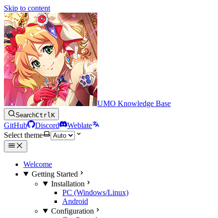
Skip to content
UMO Knowledge Base
Search
Ctrl
K
GitHub
Discord
Weblate
Select theme
Welcome
Getting Started
Installation
PC (Windows/Linux)
Android
Configuration