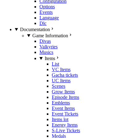
Configuration
Options
Events
Language
Dlc
Documentation
Game Information
Divas
Valkyries
Musics
Items
List
VC Items
Gacha tickets
UC Items
Scenes
Grow Items
Episode Items
Emblems
Event Items
Event Tickets
Items lot
Energy Items
S-Live Tickets
Medals