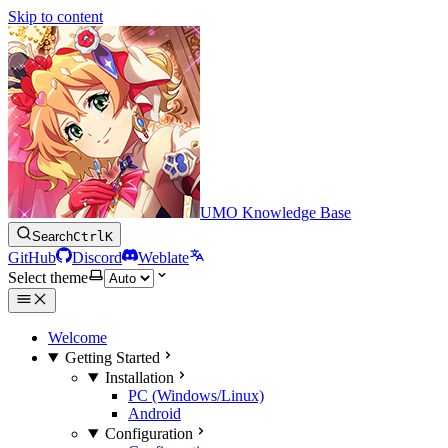
Skip to content
UMO Knowledge Base
Search
Ctrl
K
GitHub
Discord
Weblate
Select theme
Welcome
Getting Started
Installation
PC (Windows/Linux)
Android
Configuration