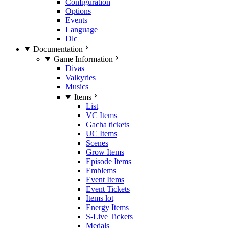
Configuration
Options
Events
Language
Dlc
Documentation
Game Information
Divas
Valkyries
Musics
Items
List
VC Items
Gacha tickets
UC Items
Scenes
Grow Items
Episode Items
Emblems
Event Items
Event Tickets
Items lot
Energy Items
S-Live Tickets
Medals