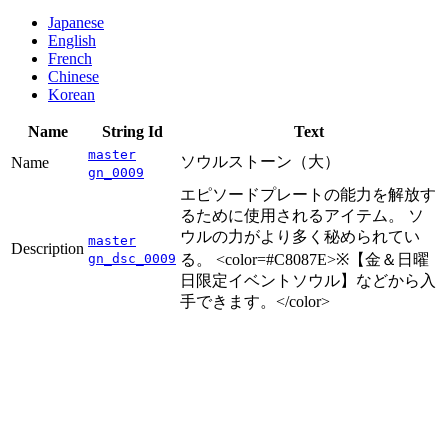
Japanese
English
French
Chinese
Korean
Name
String Id
Text
master
ソウルストーン（大）
Name
gn_0009
エピソードプレートの能力を解放す
るために使用されるアイテム。 ソ
ウルの力がより多く秘められてい
master
Description
gn_dsc_0009
る。 <color=#C8087E>※【金＆日曜
日限定イベントソウル】などから入
手できます。</color>