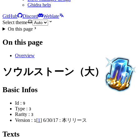
Ghidra help
GitHub
Discord
Weblate
Select theme
On this page
On this page
Overview
ソウルストーン（大）
Basic Infos
Id :
9
Type :
3
Rarity :
3
Version :
[
1
]
6/30/17
: 本リリース
1
Texts