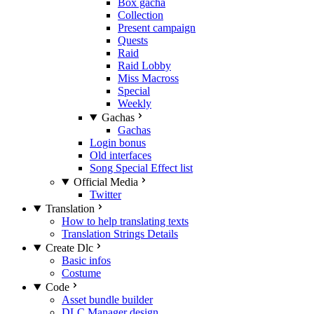
Box gacha
Collection
Present campaign
Quests
Raid
Raid Lobby
Miss Macross
Special
Weekly
Gachas
Gachas
Login bonus
Old interfaces
Song Special Effect list
Official Media
Twitter
Translation
How to help translating texts
Translation Strings Details
Create Dlc
Basic infos
Costume
Code
Asset bundle builder
DLC Manager design