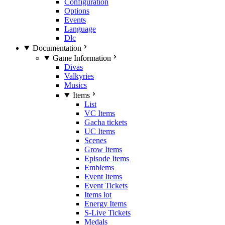
Configuration
Options
Events
Language
Dlc
Documentation
Game Information
Divas
Valkyries
Musics
Items
List
VC Items
Gacha tickets
UC Items
Scenes
Grow Items
Episode Items
Emblems
Event Items
Event Tickets
Items lot
Energy Items
S-Live Tickets
Medals