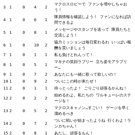
マクロスロビーで ファンを増やしちゃお
3
1
0
4
2
う！
隊員情報を確認しよう！ ファンになれば訪
4
1
0
6
1
問できるよ
メッセージやスタンプを送って 隊員たちと
5
1
0
8
1
交流しよう！
協力ミッションは毎日変わるわ いっぱい報
6
1
0
10
2
酬を貰いましょう
7
1
0
1
1
私も負けとれんって！
マキナの笑顔ラブリー 立ち姿モアラブリ
8
1
0
5
1
ー…
9
1
0
7
2
あなたにも一緒に歌って欲しいの！
10
1
0
9
2
ついにこの時が来たぜ！
11
2
0
1
1
待っとったよ！ ごりごり頑張るかんね！
始めるわよ。私たちの ワルキューレのステ
12
2
0
2
2
ージを！
マクロスキャノン…すごい！ ゲージを早く
13
2
0
5
2
溜めるべき
ついに戦いが始まったようね 行くわよ！ラ
14
2
0
7
2
ンカちゃん！
15
2
0
8
1
あたし、頑張るもん！