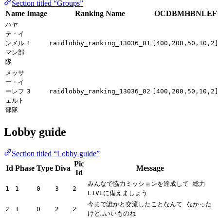
Section titled “Groups”
Name
Image
Ranking Name
OCDBMHBNLEF
ハヤ
テ・イ
ンメル
1
raidlobby_ranking_13036_01
[400,200,50,10,2
マン部
隊
メッサ
ー・イ
ーレフ
3
raidlobby_ranking_13036_02
[400,200,50,10,2
ェルト
部隊
Lobby guide
Section titled “Lobby guide”
Pic
Id
Phase
Type
Diva
Message
Id
みんなで協力ミッションを達成して 総力
1
1
0
3
2
LIVEに備えましょう
今まで誰かと交流したことなんて なかった
2
1
0
2
2
けど…いいものね