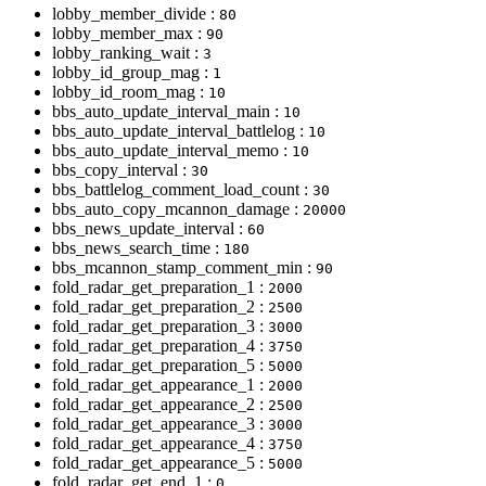
lobby_member_divide :
80
lobby_member_max :
90
lobby_ranking_wait :
3
lobby_id_group_mag :
1
lobby_id_room_mag :
10
bbs_auto_update_interval_main :
10
bbs_auto_update_interval_battlelog :
10
bbs_auto_update_interval_memo :
10
bbs_copy_interval :
30
bbs_battlelog_comment_load_count :
30
bbs_auto_copy_mcannon_damage :
20000
bbs_news_update_interval :
60
bbs_news_search_time :
180
bbs_mcannon_stamp_comment_min :
90
fold_radar_get_preparation_1 :
2000
fold_radar_get_preparation_2 :
2500
fold_radar_get_preparation_3 :
3000
fold_radar_get_preparation_4 :
3750
fold_radar_get_preparation_5 :
5000
fold_radar_get_appearance_1 :
2000
fold_radar_get_appearance_2 :
2500
fold_radar_get_appearance_3 :
3000
fold_radar_get_appearance_4 :
3750
fold_radar_get_appearance_5 :
5000
fold_radar_get_end_1 :
0