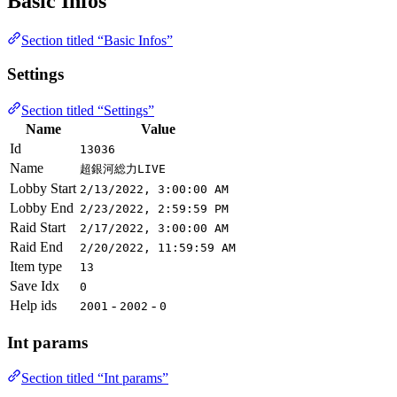
Basic Infos
Section titled “Basic Infos”
Settings
Section titled “Settings”
Name
Value
Id
13036
Name
超銀河総力LIVE
Lobby Start
2/13/2022, 3:00:00 AM
Lobby End
2/23/2022, 2:59:59 PM
Raid Start
2/17/2022, 3:00:00 AM
Raid End
2/20/2022, 11:59:59 AM
Item type
13
Save Idx
0
Help ids
-
-
2001
2002
0
Int params
Section titled “Int params”