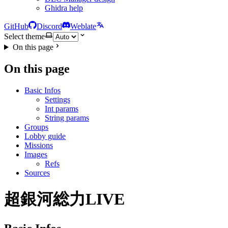
Ghidra help
GitHub
Discord
Weblate
Select theme
On this page
On this page
Basic Infos
Settings
Int params
String params
Groups
Lobby guide
Missions
Images
Refs
Sources
超銀河総力LIVE