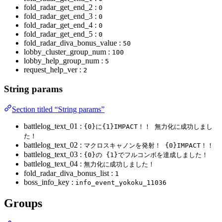
fold_radar_get_end_2 :
0
fold_radar_get_end_3 :
0
fold_radar_get_end_4 :
0
fold_radar_get_end_5 :
0
fold_radar_diva_bonus_value :
50
lobby_cluster_group_num :
100
lobby_help_group_num :
5
request_help_ver :
2
String params
Section titled “String params”
battlelog_text_01 :
{0}に{1}IMPACT！！ 無力化に成功しまし
た！
battlelog_text_02 :
マクロスキャノンを発射！ {0}IMPACT！！
battlelog_text_03 :
{0}の {1}でフルコンボを達成しました！
battlelog_text_04 :
無力化に成功しました！
fold_radar_diva_bonus_list :
1
boss_info_key :
info_event_yokoku_11036
Groups