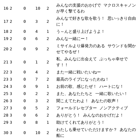
みんなの支援のおかげで マクロスキャノン
16
2
0
10
2
が早く撃てるわ
みんなで好きな歌を歌う！ 思いっきり自由
17
2
0
3
2
に！
18
2
0
4
1
う～んと盛り上げようよ！
19
2
0
6
2
みんな一緒にー！
ミサイルより爆発力のある サウンドを聞か
20
2
0
9
2
せてやるぜ！
私、みんなに出会えて ぶっちゃ幸せで
21
3
0
1
2
す！！
22
3
0
4
2
また一緒に戦いたいねー
23
3
0
7
2
最高のライブになったわね！
24
3
0
9
1
お前の歌、感じたぜ！ ハートにな！
25
3
0
2
2
また、あなたたちと 一緒に歌いたい！
26
3
0
3
2
聞こえてたわよ！ あなたの歌声！
27
3
0
5
2
フォールドレセプター ノンアクティブ
28
3
0
6
2
ありがとう！ みんなのおかげだよ！
29
3
0
8
1
助けてくれてありがとう！
わたしも乗せていただけますか？ あなたの
30
3
0
10
2
船に