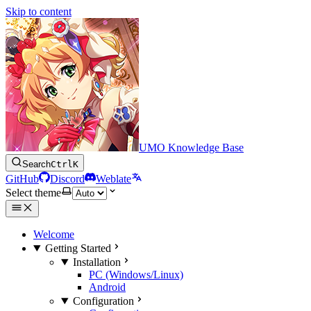
Skip to content
UMO Knowledge Base
Search
Ctrl
K
GitHub
Discord
Weblate
Select theme
Welcome
Getting Started
Installation
PC (Windows/Linux)
Android
Configuration