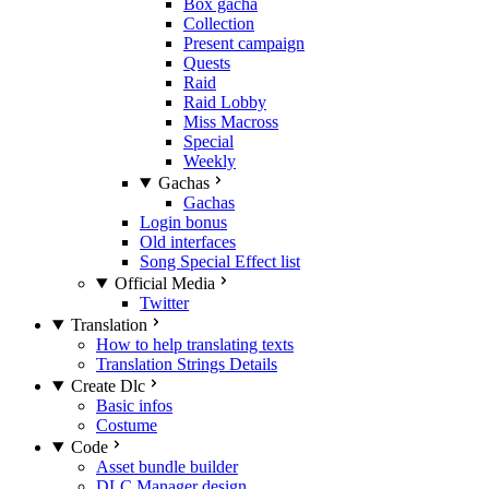
Box gacha
Collection
Present campaign
Quests
Raid
Raid Lobby
Miss Macross
Special
Weekly
Gachas
Gachas
Login bonus
Old interfaces
Song Special Effect list
Official Media
Twitter
Translation
How to help translating texts
Translation Strings Details
Create Dlc
Basic infos
Costume
Code
Asset bundle builder
DLC Manager design