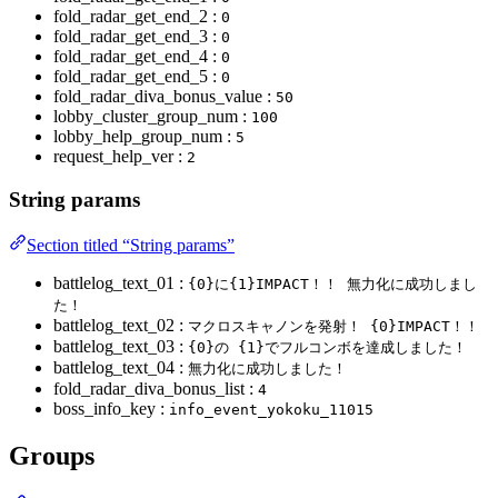
fold_radar_get_end_2 :
0
fold_radar_get_end_3 :
0
fold_radar_get_end_4 :
0
fold_radar_get_end_5 :
0
fold_radar_diva_bonus_value :
50
lobby_cluster_group_num :
100
lobby_help_group_num :
5
request_help_ver :
2
String params
Section titled “String params”
battlelog_text_01 :
{0}に{1}IMPACT！！ 無力化に成功しまし
た！
battlelog_text_02 :
マクロスキャノンを発射！ {0}IMPACT！！
battlelog_text_03 :
{0}の {1}でフルコンボを達成しました！
battlelog_text_04 :
無力化に成功しました！
fold_radar_diva_bonus_list :
4
boss_info_key :
info_event_yokoku_11015
Groups