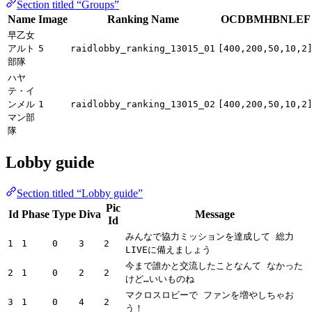
Section titled “Groups”
Name
Image
Ranking Name
OCDBMHBNLEF
早乙女
アルト
5
raidlobby_ranking_13015_01
[400,200,50,10,2
部隊
ハヤ
テ・イ
ンメル
1
raidlobby_ranking_13015_02
[400,200,50,10,2
マン部
隊
Lobby guide
Section titled “Lobby guide”
Pic
Id
Phase
Type
Diva
Message
Id
みんなで協力ミッションを達成して 総力
1
1
0
3
2
LIVEに備えましょう
今まで誰かと交流したことなんて なかった
2
1
0
2
2
けど…いいものね
マクロスロビーで ファンを増やしちゃお
3
1
0
4
2
う！