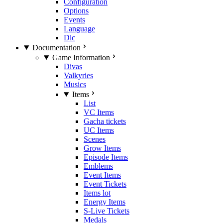
Configuration
Options
Events
Language
Dlc
Documentation
Game Information
Divas
Valkyries
Musics
Items
List
VC Items
Gacha tickets
UC Items
Scenes
Grow Items
Episode Items
Emblems
Event Items
Event Tickets
Items lot
Energy Items
S-Live Tickets
Medals