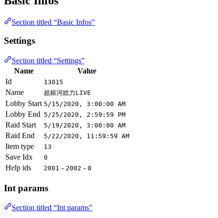
Basic Infos
Section titled “Basic Infos”
Settings
Section titled “Settings”
Name
Value
Id
13015
Name
超銀河総力LIVE
Lobby Start
5/15/2020, 3:00:00 AM
Lobby End
5/25/2020, 2:59:59 PM
Raid Start
5/19/2020, 3:00:00 AM
Raid End
5/22/2020, 11:59:59 AM
Item type
13
Save Idx
0
Help ids
-
-
2001
2002
0
Int params
Section titled “Int params”