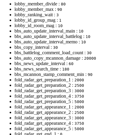
lobby_member_divide :
80
lobby_member_max :
90
lobby_ranking_wait :
3
lobby_id_group_mag :
1
lobby_id_room_mag :
10
bbs_auto_update_interval_main :
10
bbs_auto_update_interval_battlelog :
10
bbs_auto_update_interval_memo :
10
bbs_copy_interval :
30
bbs_battlelog_comment_load_count :
30
bbs_auto_copy_mcannon_damage :
20000
bbs_news_update_interval :
60
bbs_news_search_time :
180
bbs_mcannon_stamp_comment_min :
90
fold_radar_get_preparation_1 :
2000
fold_radar_get_preparation_2 :
2500
fold_radar_get_preparation_3 :
3000
fold_radar_get_preparation_4 :
3750
fold_radar_get_preparation_5 :
5000
fold_radar_get_appearance_1 :
2000
fold_radar_get_appearance_2 :
2500
fold_radar_get_appearance_3 :
3000
fold_radar_get_appearance_4 :
3750
fold_radar_get_appearance_5 :
5000
fold_radar_get_end_1 :
0