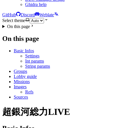
Ghidra help
GitHub
Discord
Weblate
Select theme
On this page
On this page
Basic Infos
Settings
Int params
String params
Groups
Lobby guide
Missions
Images
Refs
Sources
超銀河総力LIVE