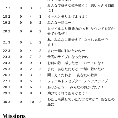
みんなで好きな歌を歌う！ 思いっきり自由
17
2
0
3
2
に！
18
2
0
4
1
う～んと盛り上げようよ！
19
2
0
6
2
みんな一緒にー！
ミサイルより爆発力のある サウンドを聞か
20
2
0
9
2
せてやるぜ！
私、みんなに出会えて ぶっちゃ幸せで
21
3
0
1
2
す！！
22
3
0
4
2
また一緒に戦いたいねー
23
3
0
7
2
最高のライブになったわね！
24
3
0
9
1
お前の歌、感じたぜ！ ハートにな！
25
3
0
2
2
また、あなたたちと 一緒に歌いたい！
26
3
0
3
2
聞こえてたわよ！ あなたの歌声！
27
3
0
5
2
フォールドレセプター ノンアクティブ
28
3
0
6
2
ありがとう！ みんなのおかげだよ！
29
3
0
8
1
助けてくれてありがとう！
わたしも乗せていただけますか？ あなたの
30
3
0
10
2
船に
Missions