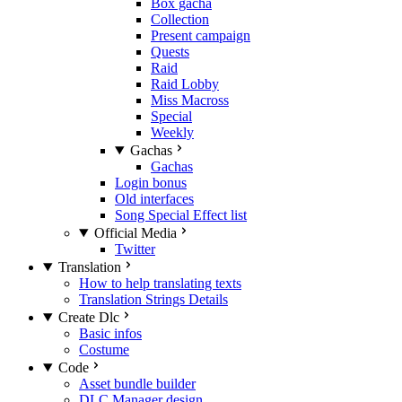
Box gacha
Collection
Present campaign
Quests
Raid
Raid Lobby
Miss Macross
Special
Weekly
Gachas
Gachas
Login bonus
Old interfaces
Song Special Effect list
Official Media
Twitter
Translation
How to help translating texts
Translation Strings Details
Create Dlc
Basic infos
Costume
Code
Asset bundle builder
DLC Manager design