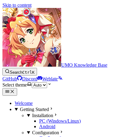
Skip to content
UMO Knowledge Base
Search
Ctrl
K
GitHub
Discord
Weblate
Select theme
Welcome
Getting Started
Installation
PC (Windows/Linux)
Android
Configuration