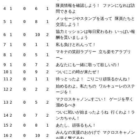
隊員情報を確認しよう！ ファンになれば訪
4
1
0
6
1
問できるよ
メッセージやスタンプを送って 隊員たちと
5
1
0
8
1
交流しよう！
協力ミッションは毎日変わるわ いっぱい報
6
1
0
10
2
酬を貰いましょう
7
1
0
1
1
私も負けとれんって！
マキナの笑顔ラブリー 立ち姿モアラブリ
8
1
0
5
1
ー…
9
1
0
7
2
あなたにも一緒に歌って欲しいの！
10
1
0
9
2
ついにこの時が来たぜ！
11
2
0
1
1
待っとったよ！ ごりごり頑張るかんね！
始めるわよ。私たちの ワルキューレのステ
12
2
0
2
2
ージを！
マクロスキャノン…すごい！ ゲージを早く
13
2
0
5
2
溜めるべき
ついに戦いが始まったようね 行くわよ！ラ
14
2
0
7
2
ンカちゃん！
15
2
0
8
1
あたし、頑張るもん！
みんなの支援のおかげで マクロスキャノン
16
2
0
10
2
が早く撃てるわ