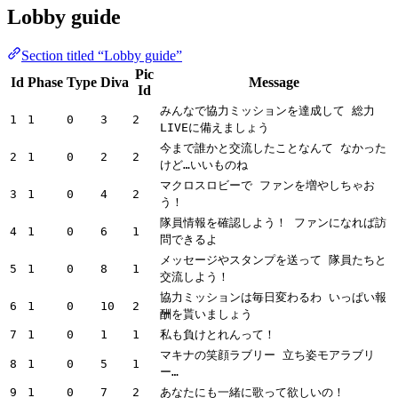
Lobby guide
Section titled “Lobby guide”
Pic
Id
Phase
Type
Diva
Message
Id
みんなで協力ミッションを達成して 総力
1
1
0
3
2
LIVEに備えましょう
今まで誰かと交流したことなんて なかった
2
1
0
2
2
けど…いいものね
マクロスロビーで ファンを増やしちゃお
3
1
0
4
2
う！
隊員情報を確認しよう！ ファンになれば訪
4
1
0
6
1
問できるよ
メッセージやスタンプを送って 隊員たちと
5
1
0
8
1
交流しよう！
協力ミッションは毎日変わるわ いっぱい報
6
1
0
10
2
酬を貰いましょう
7
1
0
1
1
私も負けとれんって！
マキナの笑顔ラブリー 立ち姿モアラブリ
8
1
0
5
1
ー…
9
1
0
7
2
あなたにも一緒に歌って欲しいの！