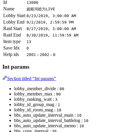
Id
13006
Name
超銀河総力LIVE
Lobby Start
8/23/2019, 3:00:00 AM
Lobby End
9/2/2019, 2:59:59 PM
Raid Start
8/27/2019, 3:00:00 AM
Raid End
8/30/2019, 11:59:59 AM
Item type
13
Save Idx
0
Help ids
-
-
2001
2002
0
Int params
Section titled “Int params”
lobby_member_divide :
80
lobby_member_max :
90
lobby_ranking_wait :
3
lobby_id_group_mag :
1
lobby_id_room_mag :
10
bbs_auto_update_interval_main :
10
bbs_auto_update_interval_battlelog :
10
bbs_auto_update_interval_memo :
10
bbs_copy_interval :
30