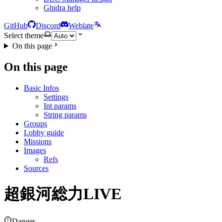
Ghidra help
GitHub
Discord
Weblate
Select theme
On this page
On this page
Basic Infos
Settings
Int params
String params
Groups
Lobby guide
Missions
Images
Refs
Sources
超銀河総力LIVE
Danger