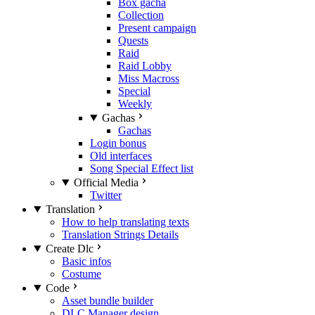
Box gacha
Collection
Present campaign
Quests
Raid
Raid Lobby
Miss Macross
Special
Weekly
Gachas
Gachas
Login bonus
Old interfaces
Song Special Effect list
Official Media
Twitter
Translation
How to help translating texts
Translation Strings Details
Create Dlc
Basic infos
Costume
Code
Asset bundle builder
DLC Manager design