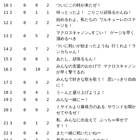
10
1
0
9
2
ついにこの時が来たぜ！
11
2
0
1
1
待っとったよ！ ごりごり頑張るかんね！
始めるわよ。私たちの ワルキューレのステ
12
2
0
2
2
ージを！
マクロスキャノン…すごい！ ゲージを早く
13
2
0
5
2
溜めるべき
ついに戦いが始まったようね 行くわよ！ラ
14
2
0
7
2
ンカちゃん！
15
2
0
8
1
あたし、頑張るもん！
みんなの支援のおかげで マクロスキャノン
16
2
0
10
2
が早く撃てるわ
みんなで好きな歌を歌う！ 思いっきり自由
17
2
0
3
2
に！
18
2
0
4
1
う～んと盛り上げようよ！
19
2
0
6
2
みんな一緒にー！
ミサイルより爆発力のある サウンドを聞か
20
2
0
9
2
せてやるぜ！
私、みんなに出会えて ぶっちゃ幸せで
21
3
0
1
2
す！！
22
3
0
4
2
また一緒に戦いたいねー