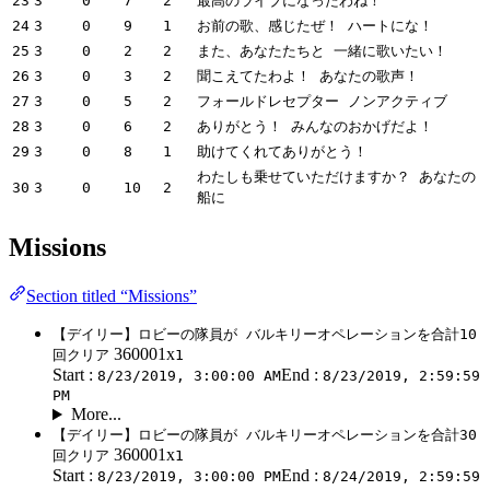
23
3
0
7
2
最高のライブになったわね！
24
3
0
9
1
お前の歌、感じたぜ！ ハートにな！
25
3
0
2
2
また、あなたたちと 一緒に歌いたい！
26
3
0
3
2
聞こえてたわよ！ あなたの歌声！
27
3
0
5
2
フォールドレセプター ノンアクティブ
28
3
0
6
2
ありがとう！ みんなのおかげだよ！
29
3
0
8
1
助けてくれてありがとう！
わたしも乗せていただけますか？ あなたの
30
3
0
10
2
船に
Missions
Section titled “Missions”
【デイリー】ロビーの隊員が バルキリーオペレーションを合計10
360001x
回クリア
1
Start :
End :
8/23/2019, 3:00:00 AM
8/23/2019, 2:59:59
PM
More...
【デイリー】ロビーの隊員が バルキリーオペレーションを合計30
360001x
回クリア
1
Start :
End :
8/23/2019, 3:00:00 PM
8/24/2019, 2:59:59