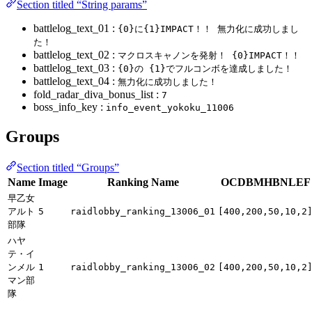
Section titled “String params”
battlelog_text_01 :
{0}に{1}IMPACT！！ 無力化に成功しまし
た！
battlelog_text_02 :
マクロスキャノンを発射！ {0}IMPACT！！
battlelog_text_03 :
{0}の {1}でフルコンボを達成しました！
battlelog_text_04 :
無力化に成功しました！
fold_radar_diva_bonus_list :
7
boss_info_key :
info_event_yokoku_11006
Groups
Section titled “Groups”
Name
Image
Ranking Name
OCDBMHBNLEF
早乙女
アルト
5
raidlobby_ranking_13006_01
[400,200,50,10,2
部隊
ハヤ
テ・イ
ンメル
1
raidlobby_ranking_13006_02
[400,200,50,10,2
マン部
隊