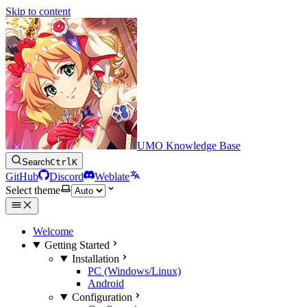
Skip to content
UMO Knowledge Base
Search
Ctrl
K
GitHub
Discord
Weblate
Select theme
Welcome
Getting Started
Installation
PC (Windows/Linux)
Android
Configuration