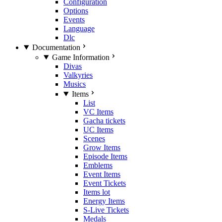
Configuration
Options
Events
Language
Dlc
Documentation
Game Information
Divas
Valkyries
Musics
Items
List
VC Items
Gacha tickets
UC Items
Scenes
Grow Items
Episode Items
Emblems
Event Items
Event Tickets
Items lot
Energy Items
S-Live Tickets
Medals