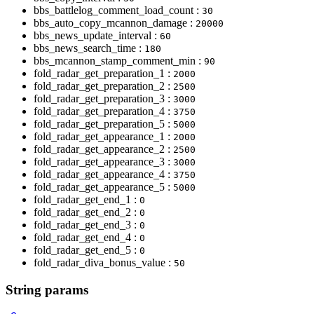
bbs_battlelog_comment_load_count :
30
bbs_auto_copy_mcannon_damage :
20000
bbs_news_update_interval :
60
bbs_news_search_time :
180
bbs_mcannon_stamp_comment_min :
90
fold_radar_get_preparation_1 :
2000
fold_radar_get_preparation_2 :
2500
fold_radar_get_preparation_3 :
3000
fold_radar_get_preparation_4 :
3750
fold_radar_get_preparation_5 :
5000
fold_radar_get_appearance_1 :
2000
fold_radar_get_appearance_2 :
2500
fold_radar_get_appearance_3 :
3000
fold_radar_get_appearance_4 :
3750
fold_radar_get_appearance_5 :
5000
fold_radar_get_end_1 :
0
fold_radar_get_end_2 :
0
fold_radar_get_end_3 :
0
fold_radar_get_end_4 :
0
fold_radar_get_end_5 :
0
fold_radar_diva_bonus_value :
50
String params