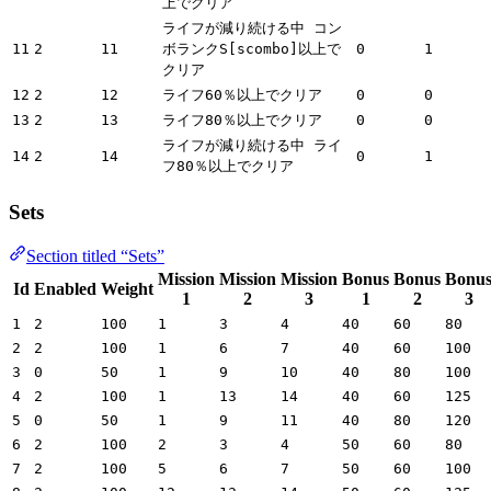
上でクリア
ライフが減り続ける中 コン
11
2
11
ボランクS[scombo]以上で
0
1
クリア
12
2
12
ライフ60％以上でクリア
0
0
13
2
13
ライフ80％以上でクリア
0
0
ライフが減り続ける中 ライ
14
2
14
0
1
フ80％以上でクリア
Sets
Section titled “Sets”
Mission
Mission
Mission
Bonus
Bonus
Bonu
Id
Enabled
Weight
1
2
3
1
2
3
1
2
100
1
3
4
40
60
80
2
2
100
1
6
7
40
60
100
3
0
50
1
9
10
40
80
100
4
2
100
1
13
14
40
60
125
5
0
50
1
9
11
40
80
120
6
2
100
2
3
4
50
60
80
7
2
100
5
6
7
50
60
100