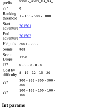
event_achv_m1_d1_
prefix
???
0
Ranking
-
-
-
1
100
500
1000
threshold
Start
301501
adventure
End
301502
adventure
Help ids
-
2001
2002
Songs
968
Scene
1350
Drops
???
-
-
-
-
0
0
0
0
0
Cost by
-
-
-
-
8
10
12
15
20
difficulty
-
-
-
-
300
300
300
300
???
300
-
-
-
-
100
100
100
100
???
100
Int params