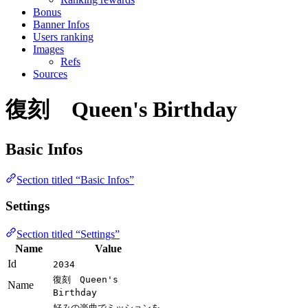
Bonus
Banner Infos
Users ranking
Images
Refs
Sources
復刻 Queen's Birthday
Basic Infos
Section titled “Basic Infos”
Settings
Section titled “Settings”
Name
Value
Id
2034
復刻 Queen's
Name
Birthday
好みの楽曲でミッションを