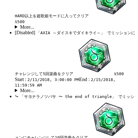
HARD以上を超歌姫モードに入ってクリア
x
500
More...
[Disabled]
「AXIA ～ダイスキでダイキライ～」 でミッションに
x
チャレンジして5回楽曲をクリア
500
Start :
End :
2/11/2018, 3:00:00 PM
2/15/2018,
11:59:59 AM
More...
⤷
「サヨナラノツバサ 〜 the end of triangle」 でミッシ
ョンにチャレンジして10回楽曲をクリア