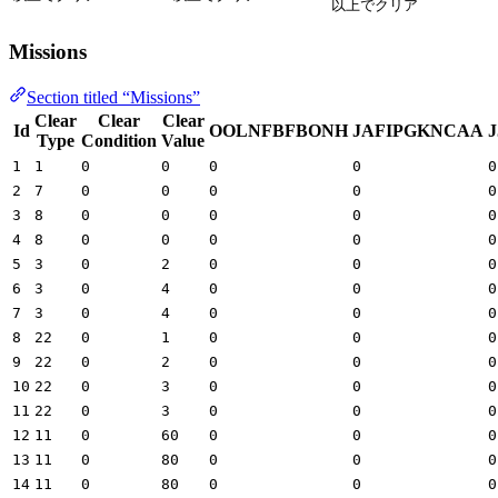
以上でクリア
Missions
Section titled “Missions”
Clear
Clear
Clear
Id
OOLNFBFBONH
JAFIPGKNCAA
Type
Condition
Value
1
1
0
0
0
0
0
2
7
0
0
0
0
0
3
8
0
0
0
0
0
4
8
0
0
0
0
0
5
3
0
2
0
0
0
6
3
0
4
0
0
0
7
3
0
4
0
0
0
8
22
0
1
0
0
0
9
22
0
2
0
0
0
10
22
0
3
0
0
0
11
22
0
3
0
0
0
12
11
0
60
0
0
0
13
11
0
80
0
0
0
14
11
0
80
0
0
0