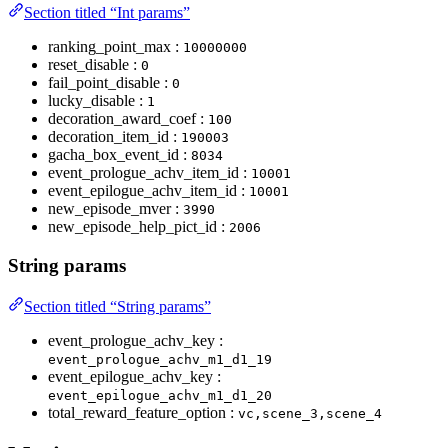
Section titled “Int params”
ranking_point_max :
10000000
reset_disable :
0
fail_point_disable :
0
lucky_disable :
1
decoration_award_coef :
100
decoration_item_id :
190003
gacha_box_event_id :
8034
event_prologue_achv_item_id :
10001
event_epilogue_achv_item_id :
10001
new_episode_mver :
3990
new_episode_help_pict_id :
2006
String params
Section titled “String params”
event_prologue_achv_key :
event_prologue_achv_m1_d1_19
event_epilogue_achv_key :
event_epilogue_achv_m1_d1_20
total_reward_feature_option :
vc,scene_3,scene_4