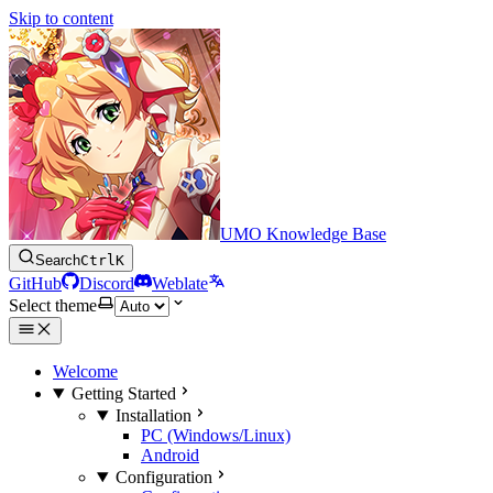
Skip to content
UMO Knowledge Base
Search
Ctrl
K
GitHub
Discord
Weblate
Select theme
Welcome
Getting Started
Installation
PC (Windows/Linux)
Android
Configuration