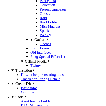
Box gacha
Collection
Present campaign
Quests
Raid
Raid Lobby
Miss Macross
Special
Weekly
Gachas
Gachas
Login bonus
Old interfaces
Song Special Effect list
Official Media
Twitter
Translation
How to help translating texts
Translation Strings Details
Create Dlc
Basic infos
Costume
Code
Asset bundle builder
DLC Manager design