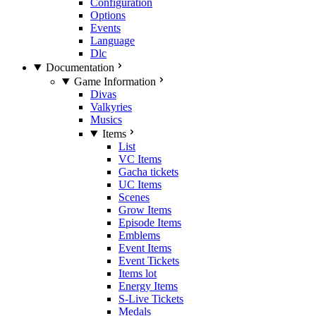
Configuration
Options
Events
Language
Dlc
Documentation
Game Information
Divas
Valkyries
Musics
Items
List
VC Items
Gacha tickets
UC Items
Scenes
Grow Items
Episode Items
Emblems
Event Items
Event Tickets
Items lot
Energy Items
S-Live Tickets
Medals