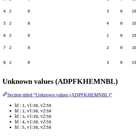
4
2
0
3
0
1
5
2
0
4
0
1
6
2
0
1
0
1
7
2
0
2
0
1
8
2
0
3
0
1
Unknown values (ADPFKHEMNBL)
Section titled “Unknown values (ADPFKHEMNBL)”
Id :
, v1:
, v2:
1
30
50
Id :
, v1:
, v2:
2
30
50
Id :
, v1:
, v2:
3
30
50
Id :
, v1:
, v2:
4
30
50
Id :
, v1:
, v2:
5
30
50