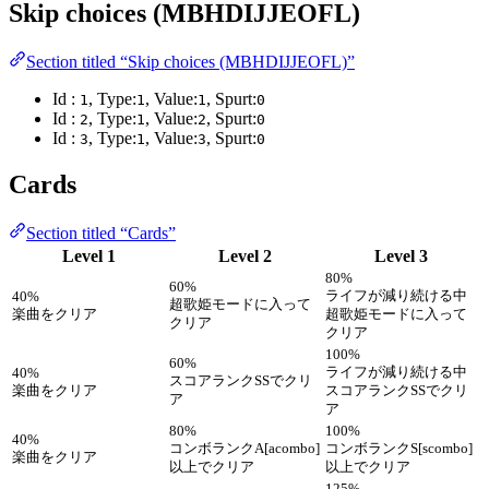
Skip choices (MBHDIJJEOFL)
Section titled “Skip choices (MBHDIJJEOFL)”
Id :
, Type:
, Value:
, Spurt:
1
1
1
0
Id :
, Type:
, Value:
, Spurt:
2
1
2
0
Id :
, Type:
, Value:
, Spurt:
3
1
3
0
Cards
Section titled “Cards”
Level 1
Level 2
Level 3
80%
60%
ライフが減り続ける中
40%
超歌姫モードに入って
楽曲をクリア
超歌姫モードに入って
クリア
クリア
100%
60%
ライフが減り続ける中
40%
スコアランクSSでクリ
楽曲をクリア
スコアランクSSでクリ
ア
ア
80%
100%
40%
コンボランクA[acombo]
コンボランクS[scombo]
楽曲をクリア
以上でクリア
以上でクリア