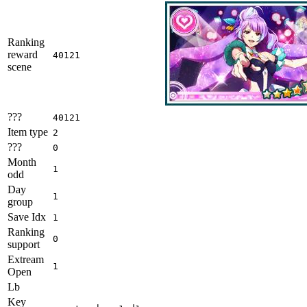
Ranking
reward
40121
scene
???
40121
Item type
2
???
0
Month
1
odd
Day
1
group
Save Idx
1
Ranking
0
support
Extream
1
Open
Lb
Key