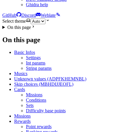
Ghidra help
GitHub
Discord
Weblate
Select theme
On this page
On this page
Basic Infos
Settings
Int params
String params
Musics
Unknown values (ADPFKHEMNBL)
Skip choices (MBHDIJJEOFL)
Cards
Missions
Conditions
Sets
Difficulty base points
Missions
Rewards
Point rewards
Ranking rewards