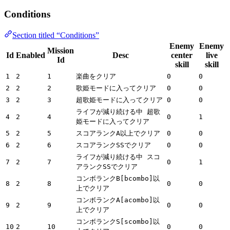
Conditions
Section titled “Conditions”
Enemy
Enemy
Mission
Id
Enabled
Desc
center
live
Id
skill
skill
1
2
1
楽曲をクリア
0
0
2
2
2
歌姫モードに入ってクリア
0
0
3
2
3
超歌姫モードに入ってクリア
0
0
ライフが減り続ける中 超歌
4
2
4
0
1
姫モードに入ってクリア
5
2
5
スコアランクA以上でクリア
0
0
6
2
6
スコアランクSSでクリア
0
0
ライフが減り続ける中 スコ
7
2
7
0
1
アランクSSでクリア
コンボランクB[bcombo]以
8
2
8
0
0
上でクリア
コンボランクA[acombo]以
9
2
9
0
0
上でクリア
コンボランクS[scombo]以
10
2
10
0
0