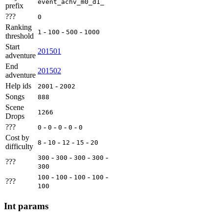
event_achv_m0_d1_
prefix
???
0
Ranking
-
-
-
1
100
500
1000
threshold
Start
201501
adventure
End
201502
adventure
Help ids
-
2001
2002
Songs
888
Scene
1266
Drops
???
-
-
-
-
0
0
0
0
0
Cost by
-
-
-
-
8
10
12
15
20
difficulty
-
-
-
-
300
300
300
300
???
300
-
-
-
-
100
100
100
100
???
100
Int params