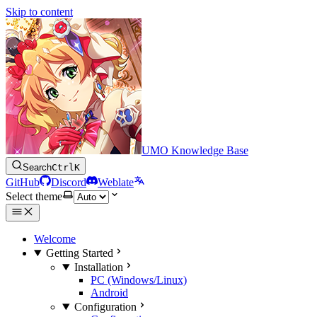
Skip to content
UMO Knowledge Base
Search
Ctrl
K
GitHub
Discord
Weblate
Select theme
Welcome
Getting Started
Installation
PC (Windows/Linux)
Android
Configuration