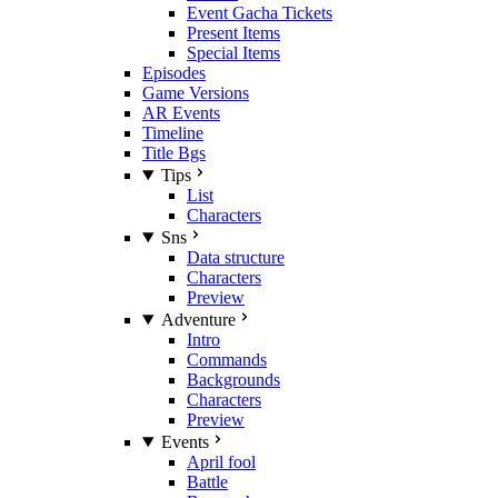
Event Gacha Tickets
Present Items
Special Items
Episodes
Game Versions
AR Events
Timeline
Title Bgs
Tips
List
Characters
Sns
Data structure
Characters
Preview
Adventure
Intro
Commands
Backgrounds
Characters
Preview
Events
April fool
Battle