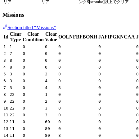
リア
リア
ンクS[scombo]以上でクリア
Missions
Section titled “Missions”
Clear
Clear
Clear
Id
OOLNFBFBONH
JAFIPGKNCAA
Type
Condition
Value
1
1
0
0
0
0
0
2
7
0
0
0
0
0
3
8
0
0
0
0
0
4
8
0
0
0
0
0
5
3
0
2
0
0
0
6
3
0
4
0
0
0
7
3
0
4
8
0
0
8
22
0
1
0
0
0
9
22
0
2
0
0
0
10
22
0
3
0
0
0
11
22
0
3
0
0
0
12
11
0
60
0
0
0
13
11
0
80
0
0
0
14
11
0
80
8
0
0