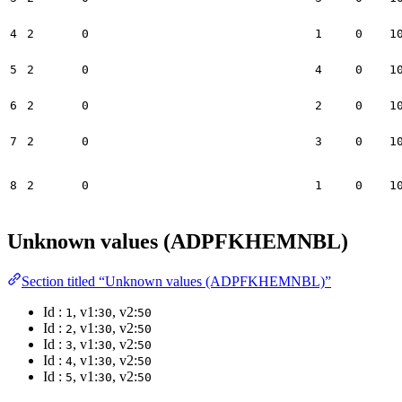
4
2
0
1
0
1
5
2
0
4
0
1
6
2
0
2
0
1
7
2
0
3
0
1
8
2
0
1
0
1
Unknown values (ADPFKHEMNBL)
Section titled “Unknown values (ADPFKHEMNBL)”
Id :
, v1:
, v2:
1
30
50
Id :
, v1:
, v2:
2
30
50
Id :
, v1:
, v2:
3
30
50
Id :
, v1:
, v2:
4
30
50
Id :
, v1:
, v2:
5
30
50