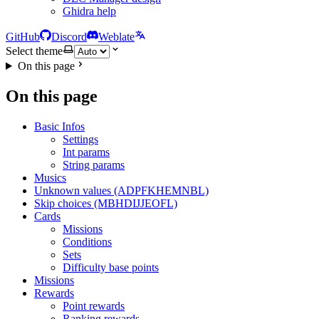
Ghidra help
GitHub
Discord
Weblate
Select theme
On this page
On this page
Basic Infos
Settings
Int params
String params
Musics
Unknown values (ADPFKHEMNBL)
Skip choices (MBHDIJJEOFL)
Cards
Missions
Conditions
Sets
Difficulty base points
Missions
Rewards
Point rewards
Ranking rewards