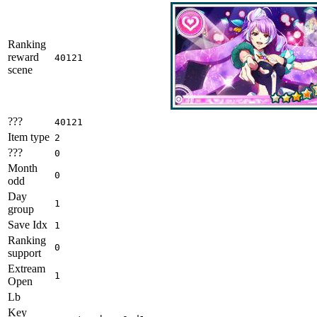
Ranking
reward
40121
scene
???
40121
Item type
2
???
0
Month
0
odd
Day
1
group
Save Idx
1
Ranking
0
support
Extream
1
Open
Lb
Key