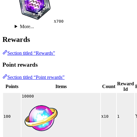
x
700
More...
Rewards
Section titled “Rewards”
Point rewards
Section titled “Point rewards”
Reward
Points
Items
Count
Id
10000
x
100
10
1