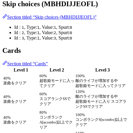
Skip choices (MBHDIJJEOFL)
Section titled “Skip choices (MBHDIJJEOFL)”
Id :
, Type:
, Value:
, Spurt:
1
1
1
0
Id :
, Type:
, Value:
, Spurt:
2
1
2
0
Id :
, Type:
, Value:
, Spurt:
3
1
3
0
Cards
Section titled “Cards”
Level 1
Level 2
Level 3
60%
100%
40%
超歌姫モードに入っ
敵のライフが増加する中
楽曲をクリア
てクリア
超歌姫モードに入ってクリア
120%
60%
敵のライフが増加する中
40%
スコアランクSSで
楽曲をクリア
超歌姫モードに入り スコアラ
クリア
ンクSSでクリア
80%
100%
コンボランク
40%
コンボランクS[scombo]以上で
楽曲をクリア
A[acombo]以上でク
クリア
リア