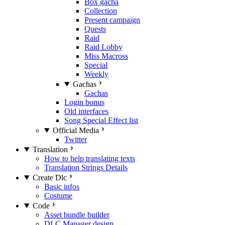
Box gacha
Collection
Present campaign
Quests
Raid
Raid Lobby
Miss Macross
Special
Weekly
Gachas
Gachas
Login bonus
Old interfaces
Song Special Effect list
Official Media
Twitter
Translation
How to help translating texts
Translation Strings Details
Create Dlc
Basic infos
Costume
Code
Asset bundle builder
DLC Manager design