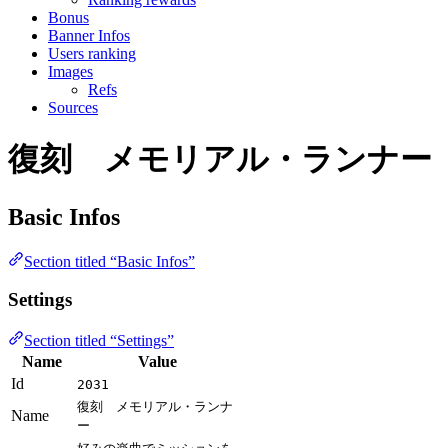
Bonus
Banner Infos
Users ranking
Images
Refs
Sources
復刻 メモリアル・ランナー
Basic Infos
Section titled “Basic Infos”
Settings
Section titled “Settings”
Name
Value
Id
2031
復刻 メモリアル・ランナ
Name
ー