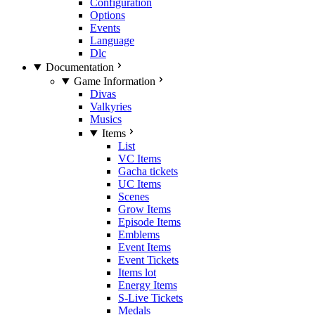
Configuration
Options
Events
Language
Dlc
Documentation
Game Information
Divas
Valkyries
Musics
Items
List
VC Items
Gacha tickets
UC Items
Scenes
Grow Items
Episode Items
Emblems
Event Items
Event Tickets
Items lot
Energy Items
S-Live Tickets
Medals