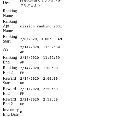
好みの楽曲でミッションを
Desc
クリアしよう！
Ranking
Name
Ranking
Api
mission_ranking_2031
Name
Ranking
2/8/2020, 3:00:00 AM
Start
2/14/2020, 11:59:59
???
AM
Ranking
2/14/2020, 11:59:59
End
AM
Ranking
2/14/2020, 1:00:00
End 2
PM
Reward
2/14/2020, 2:00:00
Start
PM
Reward
2/21/2020, 2:59:59
End
PM
Reward
2/21/2020, 2:59:59
End 2
PM
Inventory
0
End Date