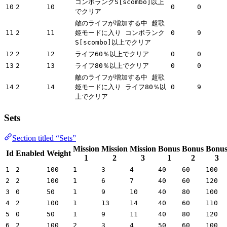
コンボランクS[scombo]以上
10
2
10
0
0
でクリア
敵のライフが増加する中 超歌
11
2
11
姫モードに入り コンボランク
0
9
S[scombo]以上でクリア
12
2
12
ライフ60％以上でクリア
0
0
13
2
13
ライフ80％以上でクリア
0
0
敵のライフが増加する中 超歌
14
2
14
姫モードに入り ライフ80％以
0
9
上でクリア
Sets
Section titled “Sets”
Mission
Mission
Mission
Bonus
Bonus
Bonu
Id
Enabled
Weight
1
2
3
1
2
3
1
2
100
1
3
4
40
60
100
2
2
100
1
6
7
40
60
120
3
0
50
1
9
10
40
80
100
4
2
100
1
13
14
40
60
110
5
0
50
1
9
11
40
80
120
6
2
100
2
3
4
50
60
100