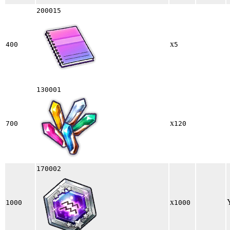
200015
x
400
5
130001
x
700
120
170002
x
1000
1000