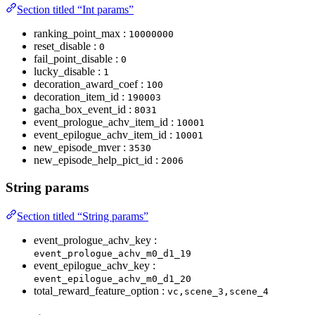
Section titled “Int params”
ranking_point_max :
10000000
reset_disable :
0
fail_point_disable :
0
lucky_disable :
1
decoration_award_coef :
100
decoration_item_id :
190003
gacha_box_event_id :
8031
event_prologue_achv_item_id :
10001
event_epilogue_achv_item_id :
10001
new_episode_mver :
3530
new_episode_help_pict_id :
2006
String params
Section titled “String params”
event_prologue_achv_key :
event_prologue_achv_m0_d1_19
event_epilogue_achv_key :
event_epilogue_achv_m0_d1_20
total_reward_feature_option :
vc,scene_3,scene_4