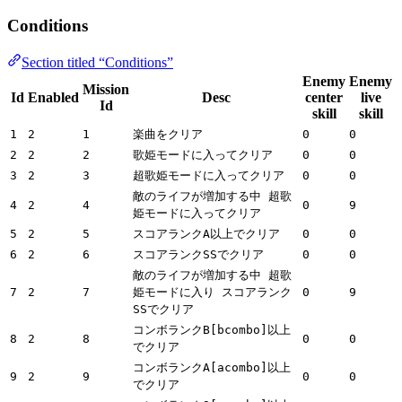
Conditions
Section titled “Conditions”
Enemy
Enemy
Mission
Id
Enabled
Desc
center
live
Id
skill
skill
1
2
1
楽曲をクリア
0
0
2
2
2
歌姫モードに入ってクリア
0
0
3
2
3
超歌姫モードに入ってクリア
0
0
敵のライフが増加する中 超歌
4
2
4
0
9
姫モードに入ってクリア
5
2
5
スコアランクA以上でクリア
0
0
6
2
6
スコアランクSSでクリア
0
0
敵のライフが増加する中 超歌
7
2
7
姫モードに入り スコアランク
0
9
SSでクリア
コンボランクB[bcombo]以上
8
2
8
0
0
でクリア
コンボランクA[acombo]以上
9
2
9
0
0
でクリア