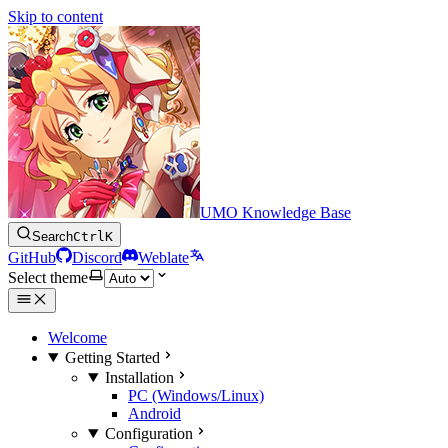
Skip to content
UMO Knowledge Base
Search
Ctrl
K
GitHub
Discord
Weblate
Select theme
Welcome
Getting Started
Installation
PC (Windows/Linux)
Android
Configuration