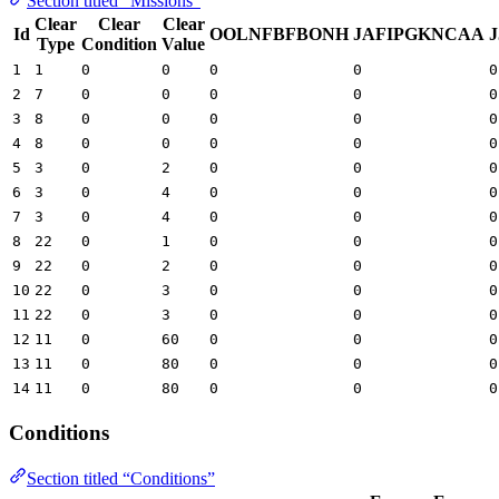
Section titled “Missions”
Clear
Clear
Clear
Id
OOLNFBFBONH
JAFIPGKNCAA
Type
Condition
Value
1
1
0
0
0
0
0
2
7
0
0
0
0
0
3
8
0
0
0
0
0
4
8
0
0
0
0
0
5
3
0
2
0
0
0
6
3
0
4
0
0
0
7
3
0
4
0
0
0
8
22
0
1
0
0
0
9
22
0
2
0
0
0
10
22
0
3
0
0
0
11
22
0
3
0
0
0
12
11
0
60
0
0
0
13
11
0
80
0
0
0
14
11
0
80
0
0
0
Conditions
Section titled “Conditions”