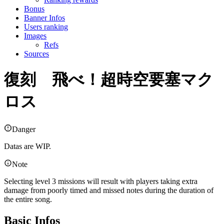
Bonus
Banner Infos
Users ranking
Images
Refs
Sources
復刻 飛べ！超時空要塞マク
ロス
Danger
Datas are WIP.
Note
Selecting level 3 missions will result with players taking extra
damage from poorly timed and missed notes during the duration of
the entire song.
Basic Infos