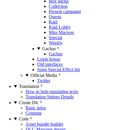
Box gacha
Collection
Present campaign
Quests
Raid
Raid Lobby
Miss Macross
Special
Weekly
Gachas
Gachas
Login bonus
Old interfaces
Song Special Effect list
Official Media
Twitter
Translation
How to help translating texts
Translation Strings Details
Create Dlc
Basic infos
Costume
Code
Asset bundle builder
DLC Manager design