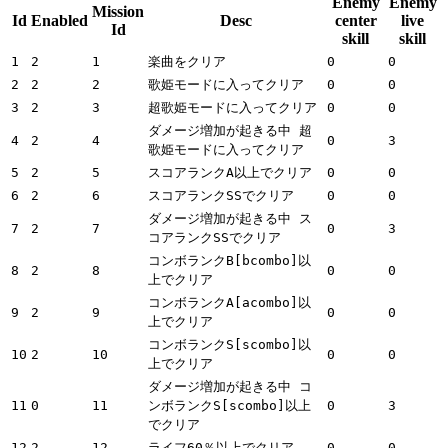
Enemy
Enemy
Mission
Id
Enabled
Desc
center
live
Id
skill
skill
1
2
1
楽曲をクリア
0
0
2
2
2
歌姫モードに入ってクリア
0
0
3
2
3
超歌姫モードに入ってクリア
0
0
ダメージ増加が起きる中 超
4
2
4
0
3
歌姫モードに入ってクリア
5
2
5
スコアランクA以上でクリア
0
0
6
2
6
スコアランクSSでクリア
0
0
ダメージ増加が起きる中 ス
7
2
7
0
3
コアランクSSでクリア
コンボランクB[bcombo]以
8
2
8
0
0
上でクリア
コンボランクA[acombo]以
9
2
9
0
0
上でクリア
コンボランクS[scombo]以
10
2
10
0
0
上でクリア
ダメージ増加が起きる中 コ
11
0
11
ンボランクS[scombo]以上
0
3
でクリア
12
2
12
ライフ60％以上でクリア
0
0