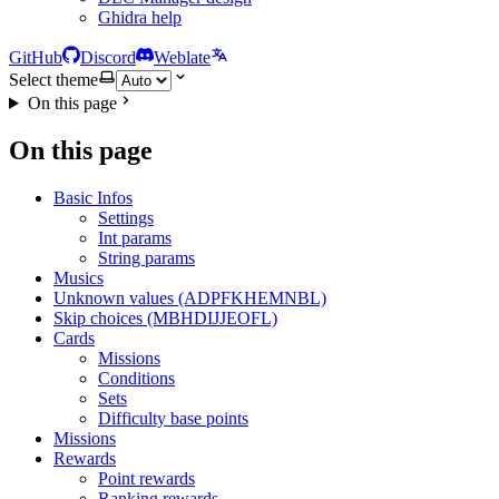
Ghidra help
GitHub
Discord
Weblate
Select theme
On this page
On this page
Basic Infos
Settings
Int params
String params
Musics
Unknown values (ADPFKHEMNBL)
Skip choices (MBHDIJJEOFL)
Cards
Missions
Conditions
Sets
Difficulty base points
Missions
Rewards
Point rewards
Ranking rewards