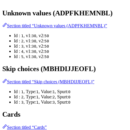
Unknown values (ADPFKHEMNBL)
Section titled “Unknown values (ADPFKHEMNBL)”
Id :
, v1:
, v2:
1
30
50
Id :
, v1:
, v2:
2
30
50
Id :
, v1:
, v2:
3
30
50
Id :
, v1:
, v2:
4
30
50
Id :
, v1:
, v2:
5
30
50
Skip choices (MBHDIJJEOFL)
Section titled “Skip choices (MBHDIJJEOFL)”
Id :
, Type:
, Value:
, Spurt:
1
1
1
0
Id :
, Type:
, Value:
, Spurt:
2
1
2
0
Id :
, Type:
, Value:
, Spurt:
3
1
3
0
Cards
Section titled “Cards”