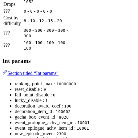
1052
Drops
???
-
-
-
-
0
0
0
0
0
Cost by
-
-
-
-
8
10
12
15
20
difficulty
-
-
-
-
300
300
300
300
???
300
-
-
-
-
100
100
100
100
???
100
Int params
Section titled “Int params”
ranking_point_max :
10000000
reset_disable :
0
fail_point_disable :
0
lucky_disable :
1
decoration_award_coef :
100
decoration_item_id :
190002
gacha_box_event_id :
8020
event_prologue_achv_item_id :
10001
event_epilogue_achv_item_id :
10001
new_episode_mver :
2300