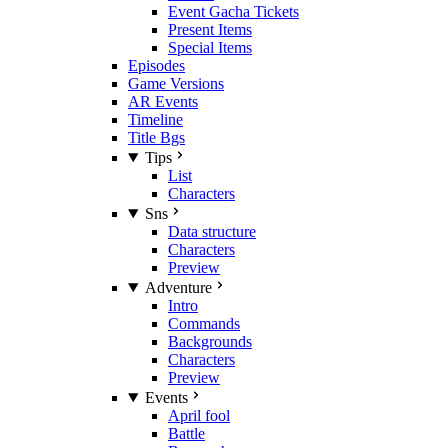
Event Gacha Tickets
Present Items
Special Items
Episodes
Game Versions
AR Events
Timeline
Title Bgs
Tips
List
Characters
Sns
Data structure
Characters
Preview
Adventure
Intro
Commands
Backgrounds
Characters
Preview
Events
April fool
Battle