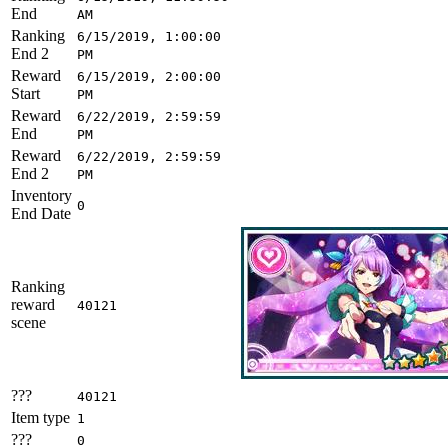
End
AM
Ranking
6/15/2019, 1:00:00
End 2
PM
Reward
6/15/2019, 2:00:00
Start
PM
Reward
6/22/2019, 2:59:59
End
PM
Reward
6/22/2019, 2:59:59
End 2
PM
Inventory
0
End Date
Ranking
reward
40121
scene
???
40121
Item type
1
???
0