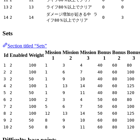
13
2
13
ライフ80％以上でクリア
0
0
ダメージ増加が起きる中 ラ
14
2
14
0
3
イフ80％以上でクリア
Sets
Section titled “Sets”
Mission
Mission
Mission
Bonus
Bonus
Bonu
Id
Enabled
Weight
1
2
3
1
2
3
1
2
100
1
3
4
40
60
80
2
2
100
1
6
7
40
60
100
3
2
50
1
9
10
40
80
100
4
2
100
1
13
14
40
60
125
5
2
50
1
9
11
40
80
120
6
2
100
2
3
4
50
60
80
7
2
100
5
6
7
50
60
100
8
2
100
12
13
14
50
60
125
9
2
50
8
9
10
60
80
100
10
2
50
8
9
11
60
80
120
Difficulty base points