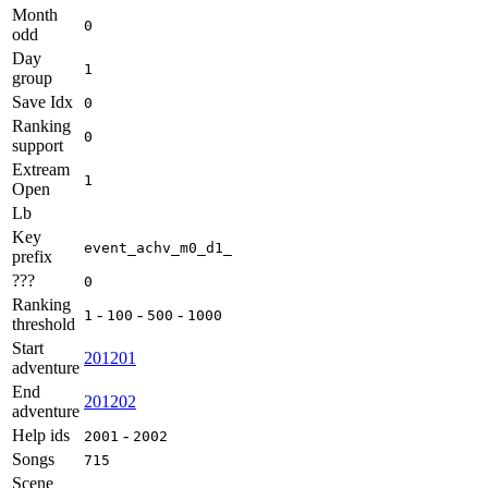
Month
0
odd
Day
1
group
Save Idx
0
Ranking
0
support
Extream
1
Open
Lb
Key
event_achv_m0_d1_
prefix
???
0
Ranking
-
-
-
1
100
500
1000
threshold
Start
201201
adventure
End
201202
adventure
Help ids
-
2001
2002
Songs
715
Scene