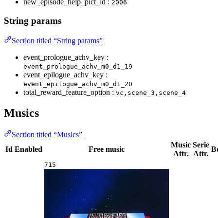
new_episode_help_pict_id :
2006
String params
Section titled “String params”
event_prologue_achv_key :
event_prologue_achv_m0_d1_19
event_epilogue_achv_key :
event_epilogue_achv_m0_d1_20
total_reward_feature_option :
vc,scene_3,scene_4
Musics
Section titled “Musics”
Music
Serie
Id
Enabled
Free music
B
Attr.
Attr.
715