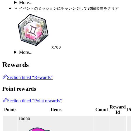
More...
⤷
イベントのミッションにチャレンジして30回楽曲をクリア
x
700
More...
Rewards
Section titled “Rewards”
Point rewards
Section titled “Point rewards”
Reward
Points
Items
Count
P
Id
10000