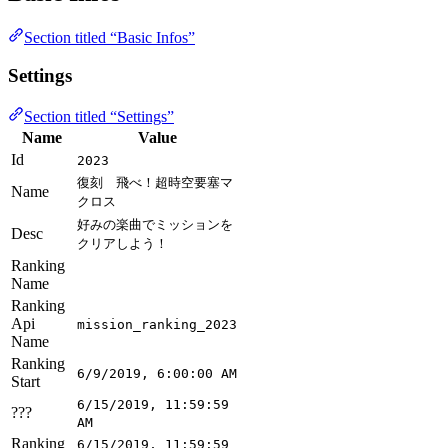
Section titled “Basic Infos”
Settings
Section titled “Settings”
Name
Value
Id
2023
復刻 飛べ！超時空要塞マ
Name
クロス
好みの楽曲でミッションを
Desc
クリアしよう！
Ranking
Name
Ranking
Api
mission_ranking_2023
Name
Ranking
6/9/2019, 6:00:00 AM
Start
6/15/2019, 11:59:59
???
AM
Ranking
6/15/2019, 11:59:59