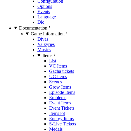
Configuration
Options
Events
Language
Dlc
Documentation
Game Information
Divas
Valkyries
Musics
Items
List
VC Items
Gacha tickets
UC Items
Scenes
Grow Items
Episode Items
Emblems
Event Items
Event Tickets
Items lot
Energy Items
S-Live Tickets
Medals