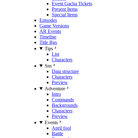
Event Gacha Tickets
Present Items
Special Items
Episodes
Game Versions
AR Events
Timeline
Title Bgs
Tips
List
Characters
Sns
Data structure
Characters
Preview
Adventure
Intro
Commands
Backgrounds
Characters
Preview
Events
April fool
Battle