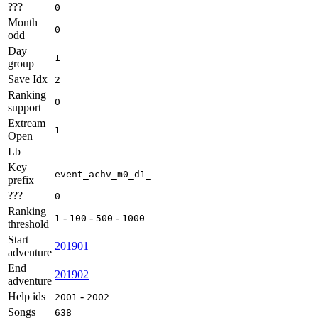
???
0
Month
0
odd
Day
1
group
Save Idx
2
Ranking
0
support
Extream
1
Open
Lb
Key
event_achv_m0_d1_
prefix
???
0
Ranking
-
-
-
1
100
500
1000
threshold
Start
201901
adventure
End
201902
adventure
Help ids
-
2001
2002
Songs
638