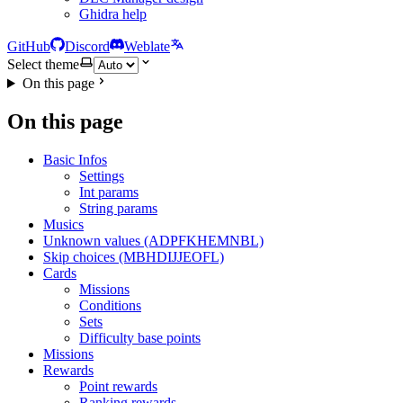
Ghidra help
GitHub
Discord
Weblate
Select theme
On this page
On this page
Basic Infos
Settings
Int params
String params
Musics
Unknown values (ADPFKHEMNBL)
Skip choices (MBHDIJJEOFL)
Cards
Missions
Conditions
Sets
Difficulty base points
Missions
Rewards
Point rewards
Ranking rewards