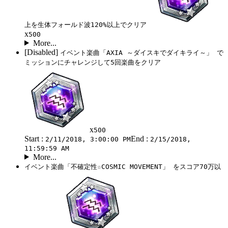
上を生体フォールド波120%以上でクリア
x
500
More...
[Disabled]
イベント楽曲「AXIA ～ダイスキでダイキライ～」 で
ミッションにチャレンジして5回楽曲をクリア
x
500
Start :
End :
2/11/2018, 3:00:00 PM
2/15/2018,
11:59:59 AM
More...
イベント楽曲「不確定性☆COSMIC MOVEMENT」 をスコア70万以