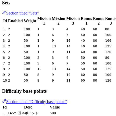
Sets
Section titled “Sets”
Mission
Mission
Mission
Bonus
Bonus
Bonu
Id
Enabled
Weight
1
2
3
1
2
3
1
2
100
1
3
4
40
60
80
2
2
100
1
6
7
40
60
100
3
2
50
1
9
10
40
80
100
4
2
100
1
13
14
40
60
125
5
2
50
1
9
11
40
80
120
6
2
100
2
3
4
50
60
80
7
2
100
5
6
7
50
60
100
8
2
100
12
13
14
50
60
125
9
2
50
8
9
10
60
80
100
10
2
50
8
9
11
60
80
120
Difficulty base points
Section titled “Difficulty base points”
Id
Desc
Value
1
EASY 基本ポイント
500