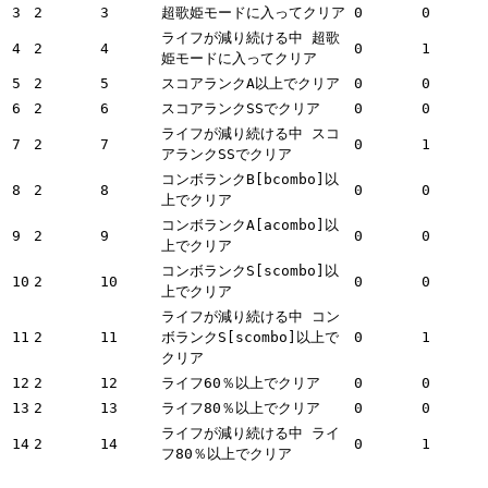
3
2
3
超歌姫モードに入ってクリア
0
0
ライフが減り続ける中 超歌
4
2
4
0
1
姫モードに入ってクリア
5
2
5
スコアランクA以上でクリア
0
0
6
2
6
スコアランクSSでクリア
0
0
ライフが減り続ける中 スコ
7
2
7
0
1
アランクSSでクリア
コンボランクB[bcombo]以
8
2
8
0
0
上でクリア
コンボランクA[acombo]以
9
2
9
0
0
上でクリア
コンボランクS[scombo]以
10
2
10
0
0
上でクリア
ライフが減り続ける中 コン
11
2
11
ボランクS[scombo]以上で
0
1
クリア
12
2
12
ライフ60％以上でクリア
0
0
13
2
13
ライフ80％以上でクリア
0
0
ライフが減り続ける中 ライ
14
2
14
0
1
フ80％以上でクリア