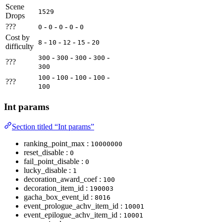
Scene
1529
Drops
???
-
-
-
-
0
0
0
0
0
Cost by
-
-
-
-
8
10
12
15
20
difficulty
-
-
-
-
300
300
300
300
???
300
-
-
-
-
100
100
100
100
???
100
Int params
Section titled “Int params”
ranking_point_max :
10000000
reset_disable :
0
fail_point_disable :
0
lucky_disable :
1
decoration_award_coef :
100
decoration_item_id :
190003
gacha_box_event_id :
8016
event_prologue_achv_item_id :
10001
event_epilogue_achv_item_id :
10001