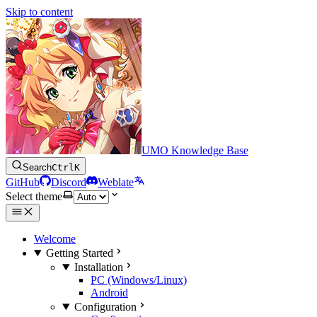
Skip to content
UMO Knowledge Base
Search
Ctrl
K
GitHub
Discord
Weblate
Select theme
Welcome
Getting Started
Installation
PC (Windows/Linux)
Android
Configuration