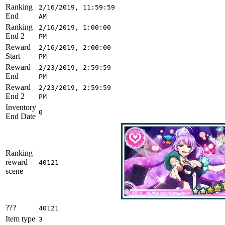
Ranking
2/16/2019, 11:59:59
End
AM
Ranking
2/16/2019, 1:00:00
End 2
PM
Reward
2/16/2019, 2:00:00
Start
PM
Reward
2/23/2019, 2:59:59
End
PM
Reward
2/23/2019, 2:59:59
End 2
PM
Inventory
0
End Date
Ranking
reward
40121
scene
???
40121
Item type
3