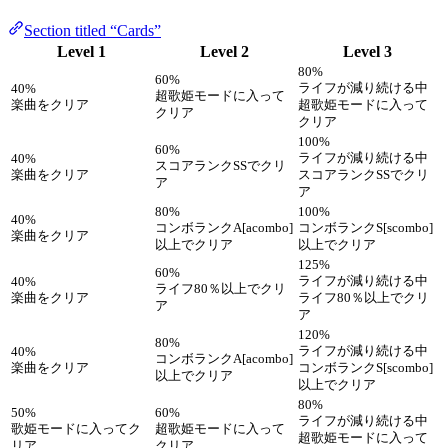
Section titled “Cards”
Level 1
Level 2
Level 3
80%
60%
ライフが減り続ける中
40%
超歌姫モードに入って
楽曲をクリア
超歌姫モードに入って
クリア
クリア
100%
60%
ライフが減り続ける中
40%
スコアランクSSでクリ
楽曲をクリア
スコアランクSSでクリ
ア
ア
80%
100%
40%
コンボランクA[acombo]
コンボランクS[scombo]
楽曲をクリア
以上でクリア
以上でクリア
125%
60%
ライフが減り続ける中
40%
ライフ80％以上でクリ
楽曲をクリア
ライフ80％以上でクリ
ア
ア
120%
80%
ライフが減り続ける中
40%
コンボランクA[acombo]
楽曲をクリア
コンボランクS[scombo]
以上でクリア
以上でクリア
80%
50%
60%
ライフが減り続ける中
歌姫モードに入ってク
超歌姫モードに入って
超歌姫モードに入って
リア
クリア