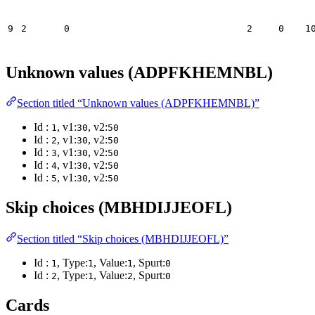
9
2
0
2
0
1
Unknown values (ADPFKHEMNBL)
Section titled “Unknown values (ADPFKHEMNBL)”
Id :
, v1:
, v2:
1
30
50
Id :
, v1:
, v2:
2
30
50
Id :
, v1:
, v2:
3
30
50
Id :
, v1:
, v2:
4
30
50
Id :
, v1:
, v2:
5
30
50
Skip choices (MBHDIJJEOFL)
Section titled “Skip choices (MBHDIJJEOFL)”
Id :
, Type:
, Value:
, Spurt:
1
1
1
0
Id :
, Type:
, Value:
, Spurt:
2
1
2
0
Cards