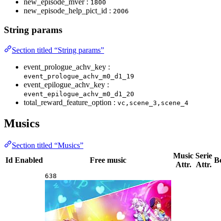
new_episode_mver :
1800
new_episode_help_pict_id :
2006
String params
Section titled “String params”
event_prologue_achv_key :
event_prologue_achv_m0_d1_19
event_epilogue_achv_key :
event_epilogue_achv_m0_d1_20
total_reward_feature_option :
vc,scene_3,scene_4
Musics
Section titled “Musics”
Music
Serie
Id
Enabled
Free music
B
Attr.
Attr.
638