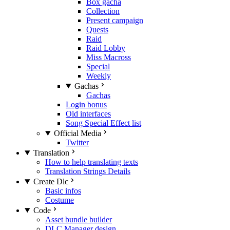
Box gacha
Collection
Present campaign
Quests
Raid
Raid Lobby
Miss Macross
Special
Weekly
Gachas
Gachas
Login bonus
Old interfaces
Song Special Effect list
Official Media
Twitter
Translation
How to help translating texts
Translation Strings Details
Create Dlc
Basic infos
Costume
Code
Asset bundle builder
DLC Manager design