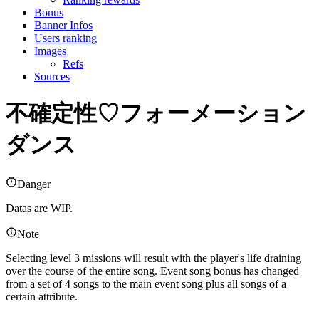
Bonus
Banner Infos
Users ranking
Images
Refs
Sources
不確定性♡フォーメーション
ダンス
Danger
Datas are WIP.
Note
Selecting level 3 missions will result with the player's life draining
over the course of the entire song. Event song bonus has changed
from a set of 4 songs to the main event song plus all songs of a
certain attribute.