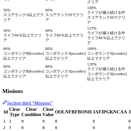
クリア
100%
50%
60%
ライフが減り続ける中
スコアランクA以上でク
スコアランクSSでクリ
スコアランクSSでクリ
リア
ア
ア
125%
50%
60%
ライフが減り続ける中
ライフ60％以上でクリ
ライフ80％以上でクリ
ライフ80％以上でクリ
ア
ア
ア
60%
80%
100%
コンボランクB[bcombo]
コンボランクA[acombo]
コンボランクS[scombo]
以上でクリア
以上でクリア
以上でクリア
120%
60%
80%
ライフが減り続ける中
コンボランクB[bcombo]
コンボランクA[acombo]
コンボランクS[scombo]
以上でクリア
以上でクリア
以上でクリア
Missions
Section titled “Missions”
Clear
Clear
Clear
Id
OOLNFBFBONH
JAFIPGKNCAA
Type
Condition
Value
1
1
0
0
0
0
0
2
7
0
0
0
0
0