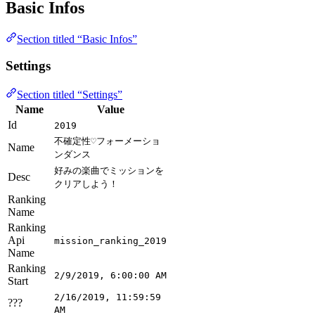
Basic Infos
Section titled “Basic Infos”
Settings
Section titled “Settings”
Name
Value
Id
2019
不確定性♡フォーメーショ
Name
ンダンス
好みの楽曲でミッションを
Desc
クリアしよう！
Ranking
Name
Ranking
Api
mission_ranking_2019
Name
Ranking
2/9/2019, 6:00:00 AM
Start
2/16/2019, 11:59:59
???
AM