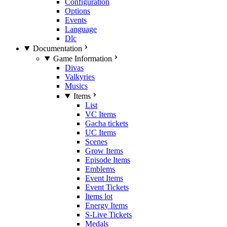
Configuration
Options
Events
Language
Dlc
Documentation
Game Information
Divas
Valkyries
Musics
Items
List
VC Items
Gacha tickets
UC Items
Scenes
Grow Items
Episode Items
Emblems
Event Items
Event Tickets
Items lot
Energy Items
S-Live Tickets
Medals