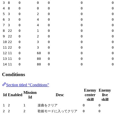
3
8
0
0
0
0
0
4
8
0
0
0
0
0
5
3
0
2
0
0
0
6
3
0
4
0
0
0
7
3
0
4
0
0
0
8
22
0
1
0
0
0
9
22
0
2
0
0
0
10
22
0
3
0
0
0
11
22
0
3
0
0
0
12
11
0
60
0
0
0
13
11
0
80
0
0
0
14
11
0
80
0
0
0
Conditions
Section titled “Conditions”
Enemy
Enemy
Mission
Id
Enabled
Desc
center
live
Id
skill
skill
1
2
1
楽曲をクリア
0
0
2
2
2
歌姫モードに入ってクリア
0
0