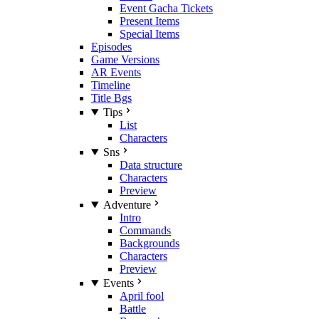
Event Gacha Tickets
Present Items
Special Items
Episodes
Game Versions
AR Events
Timeline
Title Bgs
Tips
List
Characters
Sns
Data structure
Characters
Preview
Adventure
Intro
Commands
Backgrounds
Characters
Preview
Events
April fool
Battle