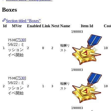
Boxes
Section titled “Boxes”
Id
MVer
Enabled
Link
Next
Name
Item Id
Cos
190003
[
7530
]
7530
5/6/22
: ミ
報酬リ
1
2
0
2
10
ッション
スト
イベ開始
190003
[
7530
]
7530
5/6/22
: ミ
報酬リ
2
2
1
3
10
ッション
スト
イベ開始
190003