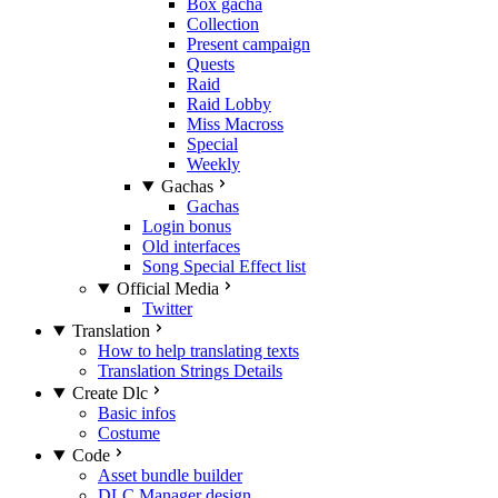
Box gacha
Collection
Present campaign
Quests
Raid
Raid Lobby
Miss Macross
Special
Weekly
Gachas
Gachas
Login bonus
Old interfaces
Song Special Effect list
Official Media
Twitter
Translation
How to help translating texts
Translation Strings Details
Create Dlc
Basic infos
Costume
Code
Asset bundle builder
DLC Manager design