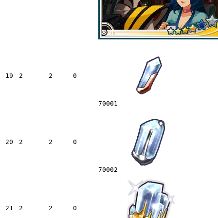
19
2
2
0
70001
20
2
2
0
70002
21
2
2
0