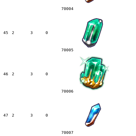
70004
45
2
3
0
70005
46
2
3
0
70006
47
2
3
0
70007