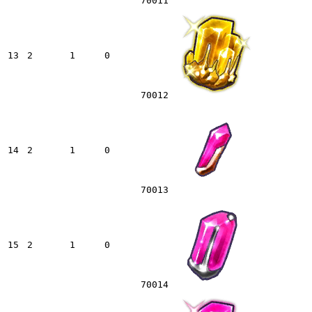
70011
13
2
1
0
70012
14
2
1
0
70013
15
2
1
0
70014