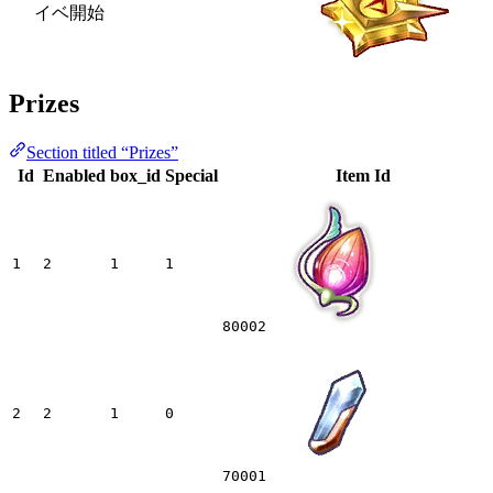
イベ開始
Prizes
Section titled “Prizes”
Id
Enabled
box_id
Special
Item Id
1
2
1
1
80002
2
2
1
0
70001