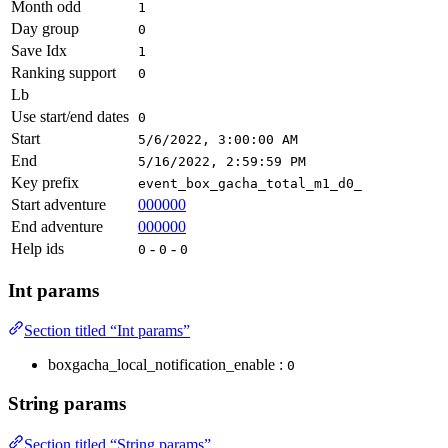
Month odd
1
Day group
0
Save Idx
1
Ranking support
0
Lb
Use start/end dates
0
Start
5/6/2022, 3:00:00 AM
End
5/16/2022, 2:59:59 PM
Key prefix
event_box_gacha_total_m1_d0_
Start adventure
000000
End adventure
000000
Help ids
-
-
0
0
0
Int params
Section titled “Int params”
boxgacha_local_notification_enable :
0
String params
Section titled “String params”