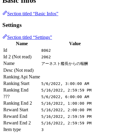
Basic Infos
Section titled “Basic Infos”
Settings
Section titled “Settings”
Name
Value
Id
8062
Id 2 (Not read)
2062
Name
アーネスト艦長からの報酬
Desc (Not read)
Ranking Api Name
Ranking Start
5/6/2022, 3:00:00 AM
Ranking End
5/16/2022, 2:59:59 PM
???
5/6/2022, 6:00:00 AM
Ranking End 2
5/16/2022, 1:00:00 PM
Reward Start
5/16/2022, 2:00:00 PM
Reward End
5/16/2022, 2:59:59 PM
Reward End 2
5/16/2022, 2:59:59 PM
Item type
3