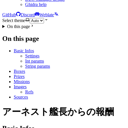
Ghidra help
GitHub
Discord
Weblate
Select theme
On this page
On this page
Basic Infos
Settings
Int params
String params
Boxes
Prizes
Missions
Images
Refs
Sources
アーネスト艦長からの報酬