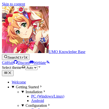
Skip to content
UMO Knowledge Base
Search
Ctrl
K
GitHub
Discord
Weblate
Select theme
Welcome
Getting Started
Installation
PC (Windows/Linux)
Android
Configuration