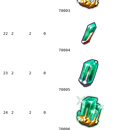
70003
22
2
2
0
70004
23
2
2
0
70005
24
2
2
0
70006