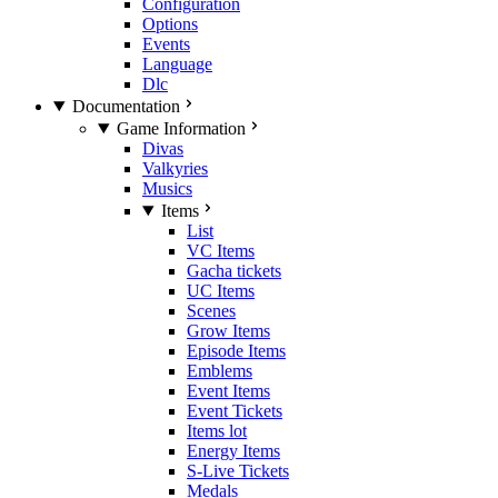
Configuration
Options
Events
Language
Dlc
Documentation
Game Information
Divas
Valkyries
Musics
Items
List
VC Items
Gacha tickets
UC Items
Scenes
Grow Items
Episode Items
Emblems
Event Items
Event Tickets
Items lot
Energy Items
S-Live Tickets
Medals