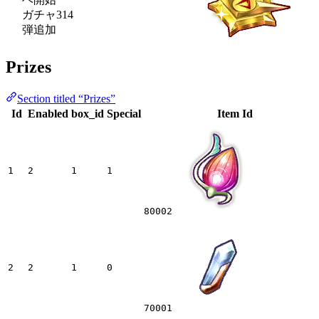
ガチャ314
弾追加
Prizes
Section titled “Prizes”
Id
Enabled
box_id
Special
Item Id
1
2
1
1
80002
2
2
1
0
70001