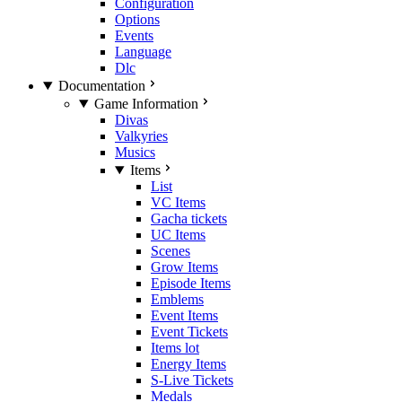
Configuration
Options
Events
Language
Dlc
Documentation
Game Information
Divas
Valkyries
Musics
Items
List
VC Items
Gacha tickets
UC Items
Scenes
Grow Items
Episode Items
Emblems
Event Items
Event Tickets
Items lot
Energy Items
S-Live Tickets
Medals