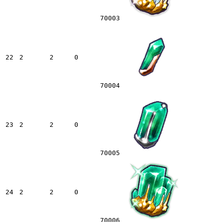
70003
22
2
2
0
70004
23
2
2
0
70005
24
2
2
0
70006