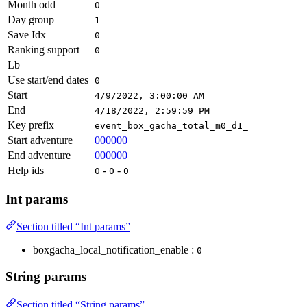
Month odd
0
Day group
1
Save Idx
0
Ranking support
0
Lb
Use start/end dates
0
Start
4/9/2022, 3:00:00 AM
End
4/18/2022, 2:59:59 PM
Key prefix
event_box_gacha_total_m0_d1_
Start adventure
000000
End adventure
000000
Help ids
-
-
0
0
0
Int params
Section titled “Int params”
boxgacha_local_notification_enable :
0
String params
Section titled “String params”