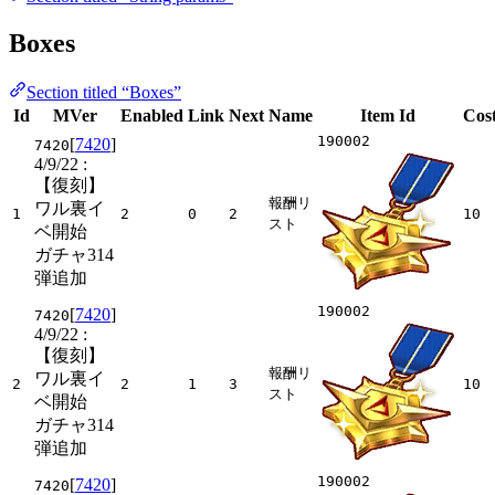
Boxes
Section titled “Boxes”
Id
MVer
Enabled
Link
Next
Name
Item Id
Cos
190002
[
7420
]
7420
4/9/22
:
【復刻】
報酬リ
ワル裏イ
1
2
0
2
10
スト
ベ開始
ガチャ314
弾追加
190002
[
7420
]
7420
4/9/22
:
【復刻】
報酬リ
ワル裏イ
2
2
1
3
10
スト
ベ開始
ガチャ314
弾追加
190002
[
7420
]
7420