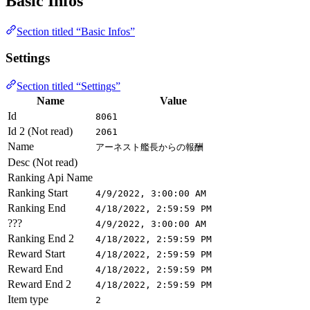
Basic Infos
Section titled “Basic Infos”
Settings
Section titled “Settings”
Name
Value
Id
8061
Id 2 (Not read)
2061
Name
アーネスト艦長からの報酬
Desc (Not read)
Ranking Api Name
Ranking Start
4/9/2022, 3:00:00 AM
Ranking End
4/18/2022, 2:59:59 PM
???
4/9/2022, 3:00:00 AM
Ranking End 2
4/18/2022, 2:59:59 PM
Reward Start
4/18/2022, 2:59:59 PM
Reward End
4/18/2022, 2:59:59 PM
Reward End 2
4/18/2022, 2:59:59 PM
Item type
2