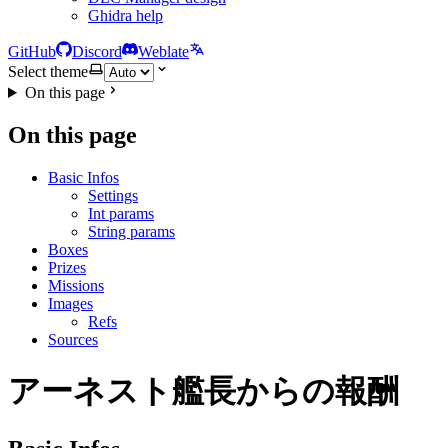
Ghidra help
GitHub
Discord
Weblate
Select theme
On this page
On this page
Basic Infos
Settings
Int params
String params
Boxes
Prizes
Missions
Images
Refs
Sources
アーネスト艦長からの報酬