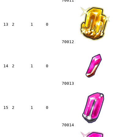
70011
13
2
1
0
70012
14
2
1
0
70013
15
2
1
0
70014