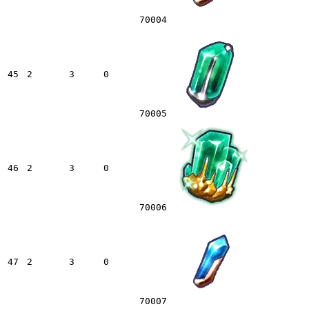
70004
45
2
3
0
70005
46
2
3
0
70006
47
2
3
0
70007