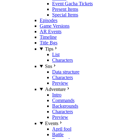
Event Gacha Tickets
Present Items
Special Items
Episodes
Game Versions
AR Events
Timeline
Title Bgs
Tips
List
Characters
Sns
Data structure
Characters
Preview
Adventure
Intro
Commands
Backgrounds
Characters
Preview
Events
April fool
Battle