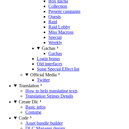
Box gacha
Collection
Present campaign
Quests
Raid
Raid Lobby
Miss Macross
Special
Weekly
Gachas
Gachas
Login bonus
Old interfaces
Song Special Effect list
Official Media
Twitter
Translation
How to help translating texts
Translation Strings Details
Create Dlc
Basic infos
Costume
Code
Asset bundle builder
DLC Manager design