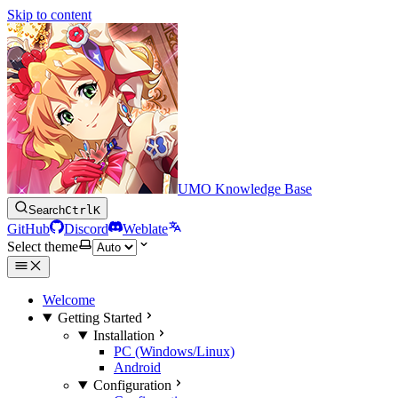
Skip to content
UMO Knowledge Base
Search
Ctrl
K
GitHub
Discord
Weblate
Select theme
Welcome
Getting Started
Installation
PC (Windows/Linux)
Android
Configuration