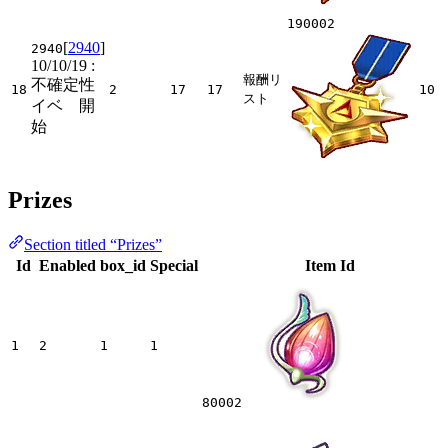
190002
[
2940
]
2940
10/10/19
:
報酬リ
不確定性
18
2
17
17
10
スト
イベ 開
始
Prizes
Section titled “Prizes”
Id
Enabled
box_id
Special
Item Id
1
2
1
1
80002