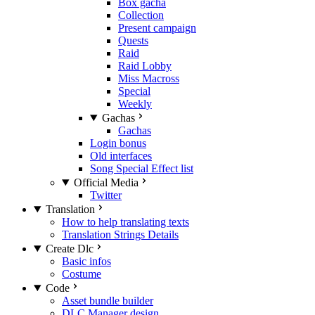
Box gacha
Collection
Present campaign
Quests
Raid
Raid Lobby
Miss Macross
Special
Weekly
Gachas
Gachas
Login bonus
Old interfaces
Song Special Effect list
Official Media
Twitter
Translation
How to help translating texts
Translation Strings Details
Create Dlc
Basic infos
Costume
Code
Asset bundle builder
DLC Manager design