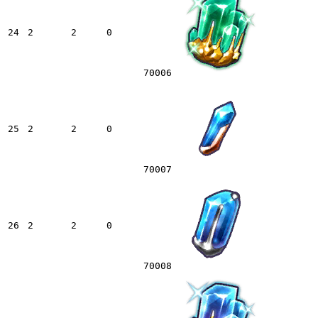
24
2
2
0
70006
25
2
2
0
70007
26
2
2
0
70008