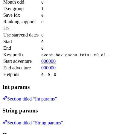
Month odd
0
Day group
1
Save Idx
0
Ranking support
0
Lb
Use start/end dates
0
Start
0
End
0
Key prefix
event_box_gacha_total_m0_d1_
Start adventure
000000
End adventure
000000
Help ids
-
-
0
0
0
Int params
Section titled “Int params”
String params
Section titled “String params”