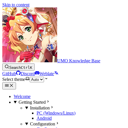
Skip to content
UMO Knowledge Base
Search
Ctrl
K
GitHub
Discord
Weblate
Select theme
Welcome
Getting Started
Installation
PC (Windows/Linux)
Android
Configuration