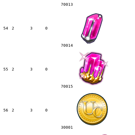
70013
54
2
3
0
70014
55
2
3
0
70015
56
2
3
0
30001