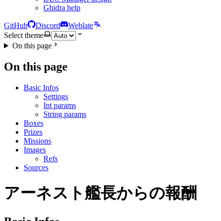
Ghidra help
GitHub
Discord
Weblate
Select theme
On this page
On this page
Basic Infos
Settings
Int params
String params
Boxes
Prizes
Missions
Images
Refs
Sources
アーネスト艦長からの報酬