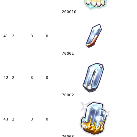
200010
41
2
3
0
70001
42
2
3
0
70002
43
2
3
0
70003