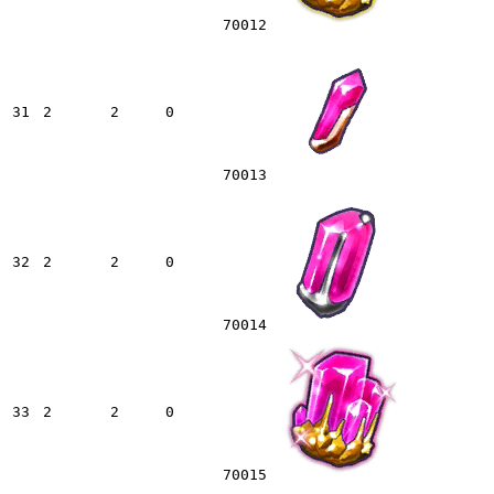
70012
31
2
2
0
70013
32
2
2
0
70014
33
2
2
0
70015