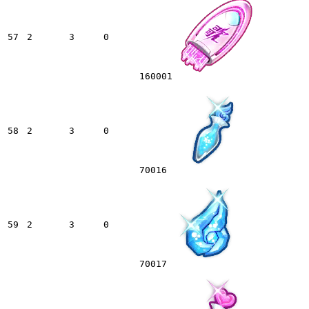
57
2
3
0
160001
58
2
3
0
70016
59
2
3
0
70017