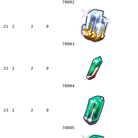
70002
21
2
2
0
70003
22
2
2
0
70004
23
2
2
0
70005