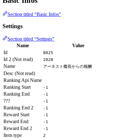
Basic Infos
Section titled “Basic Infos”
Settings
Section titled “Settings”
Name
Value
Id
8025
Id 2 (Not read)
2028
Name
アーネスト艦長からの報酬
Desc (Not read)
Ranking Api Name
Ranking Start
-1
Ranking End
-1
???
-1
Ranking End 2
-1
Reward Start
-1
Reward End
-1
Reward End 2
-1
Item type
2