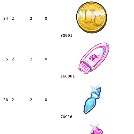
34
2
2
0
30001
35
2
2
0
160001
36
2
2
0
70016