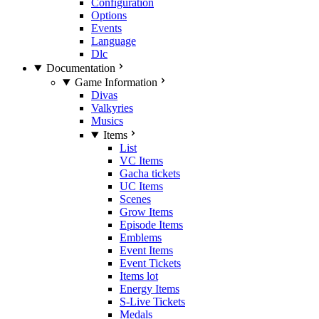
Configuration
Options
Events
Language
Dlc
Documentation
Game Information
Divas
Valkyries
Musics
Items
List
VC Items
Gacha tickets
UC Items
Scenes
Grow Items
Episode Items
Emblems
Event Items
Event Tickets
Items lot
Energy Items
S-Live Tickets
Medals