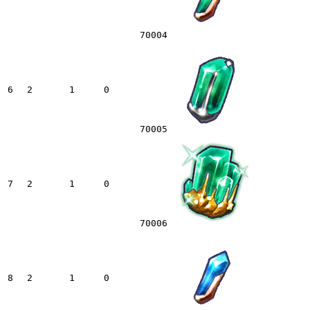
70004
6
2
1
0
70005
7
2
1
0
70006
8
2
1
0