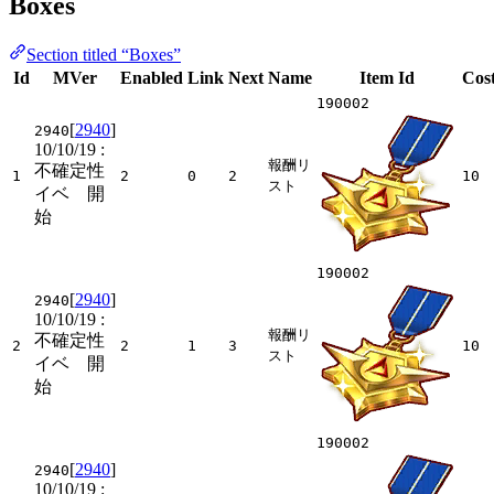
Boxes
Section titled “Boxes”
Id
MVer
Enabled
Link
Next
Name
Item Id
Cos
190002
[
2940
]
2940
10/10/19
:
報酬リ
不確定性
1
2
0
2
10
スト
イベ 開
始
190002
[
2940
]
2940
10/10/19
:
報酬リ
不確定性
2
2
1
3
10
スト
イベ 開
始
190002
[
2940
]
2940
10/10/19
: