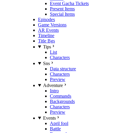
Event Gacha Tickets
Present Items
Special Items
Episodes
Game Versions
AR Events
Timeline
Title Bgs
Tips
List
Characters
Sns
Data structure
Characters
Preview
Adventure
Intro
Commands
Backgrounds
Characters
Preview
Events
April fool
Battle