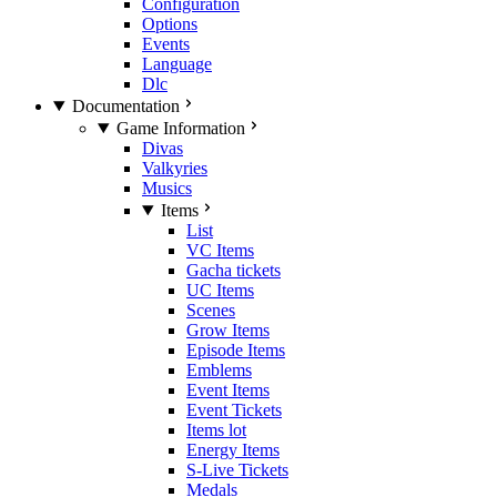
Configuration
Options
Events
Language
Dlc
Documentation
Game Information
Divas
Valkyries
Musics
Items
List
VC Items
Gacha tickets
UC Items
Scenes
Grow Items
Episode Items
Emblems
Event Items
Event Tickets
Items lot
Energy Items
S-Live Tickets
Medals