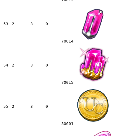
53
2
3
0
70014
54
2
3
0
70015
55
2
3
0
30001