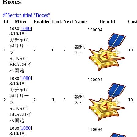
Boxes
Section titled “Boxes”
Id
MVer
Enabled
Link
Next
Name
Item Id
Cos
[
1080
]
1080
190004
8/10/18
:
ガチャ61
弾リリー
報酬リ
1
2
0
2
10
ス
スト
SUNSET
BEACHイ
ベ開始
[
1080
]
1080
190004
8/10/18
:
ガチャ61
弾リリー
報酬リ
2
2
1
3
10
ス
スト
SUNSET
BEACHイ
ベ開始
[
1080
]
1080
190004
8/10/18
: