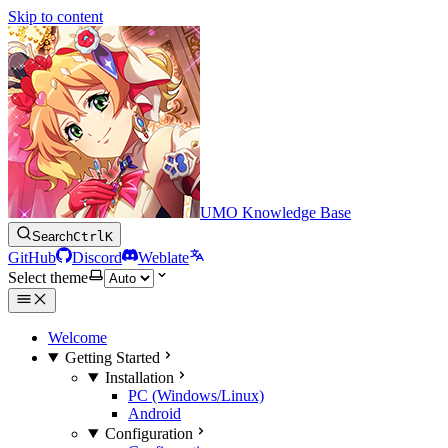
Skip to content
UMO Knowledge Base
Search
Ctrl
K
GitHub
Discord
Weblate
Select theme
Welcome
Getting Started
Installation
PC (Windows/Linux)
Android
Configuration