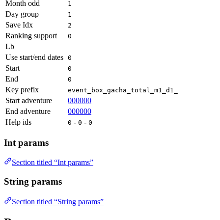
Month odd
1
Day group
1
Save Idx
2
Ranking support
0
Lb
Use start/end dates
0
Start
0
End
0
Key prefix
event_box_gacha_total_m1_d1_
Start adventure
000000
End adventure
000000
Help ids
-
-
0
0
0
Int params
Section titled “Int params”
String params
Section titled “String params”