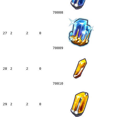
70008
27
2
2
0
70009
28
2
2
0
70010
29
2
2
0