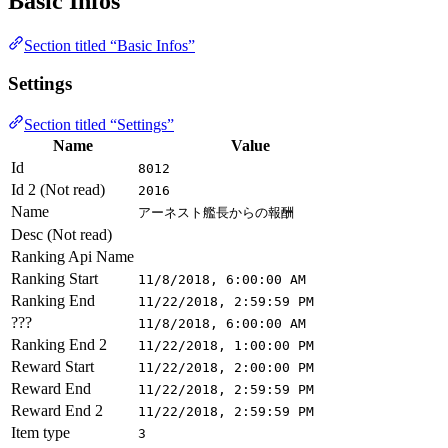
Basic Infos
Section titled “Basic Infos”
Settings
Section titled “Settings”
Name
Value
Id
8012
Id 2 (Not read)
2016
Name
アーネスト艦長からの報酬
Desc (Not read)
Ranking Api Name
Ranking Start
11/8/2018, 6:00:00 AM
Ranking End
11/22/2018, 2:59:59 PM
???
11/8/2018, 6:00:00 AM
Ranking End 2
11/22/2018, 1:00:00 PM
Reward Start
11/22/2018, 2:00:00 PM
Reward End
11/22/2018, 2:59:59 PM
Reward End 2
11/22/2018, 2:59:59 PM
Item type
3