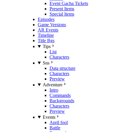
Event Gacha Tickets
Present Items
Special Items
Episodes
Game Versions
AR Events
Timeline
Title Bgs
Tips
List
Characters
Sns
Data structure
Characters
Preview
Adventure
Intro
Commands
Backgrounds
Characters
Preview
Events
April fool
Battle