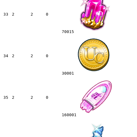
33
2
2
0
70015
34
2
2
0
30001
35
2
2
0
160001