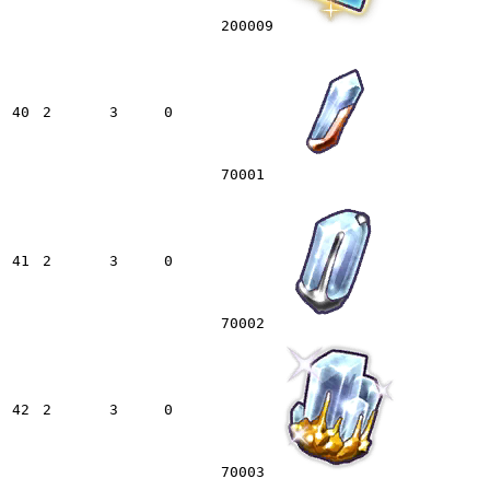
200009
40
2
3
0
70001
41
2
3
0
70002
42
2
3
0
70003