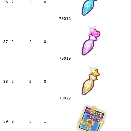
36
2
2
0
70016
37
2
2
0
70019
38
2
2
0
70022
39
2
3
1