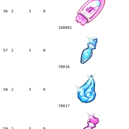
56
2
3
0
160001
57
2
3
0
70016
58
2
3
0
70017
59
2
3
0