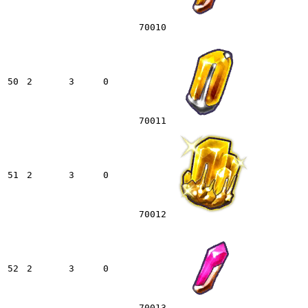
70010
50
2
3
0
70011
51
2
3
0
70012
52
2
3
0
70013