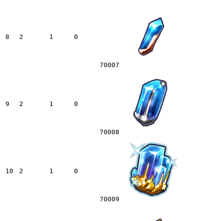
8
2
1
0
70007
9
2
1
0
70008
10
2
1
0
70009