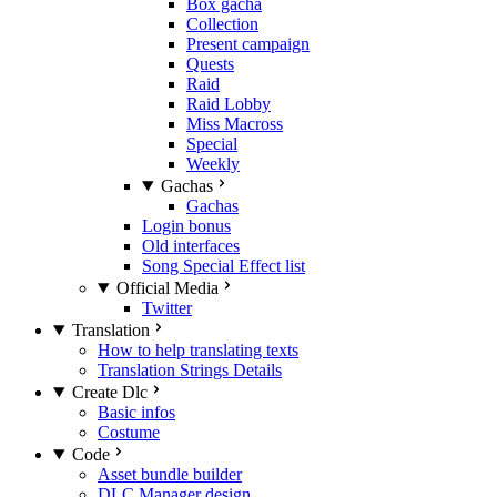
Box gacha
Collection
Present campaign
Quests
Raid
Raid Lobby
Miss Macross
Special
Weekly
Gachas
Gachas
Login bonus
Old interfaces
Song Special Effect list
Official Media
Twitter
Translation
How to help translating texts
Translation Strings Details
Create Dlc
Basic infos
Costume
Code
Asset bundle builder
DLC Manager design