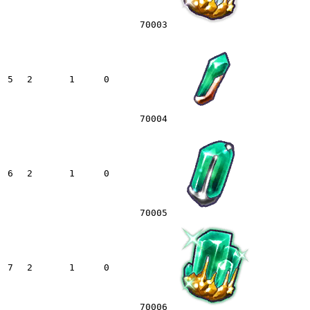
70003
5
2
1
0
70004
6
2
1
0
70005
7
2
1
0
70006