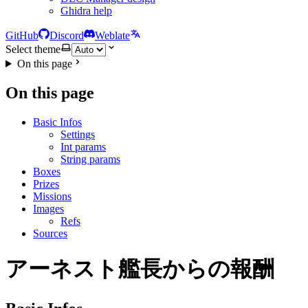
Ghidra help
GitHub
Discord
Weblate
Select theme
On this page
On this page
Basic Infos
Settings
Int params
String params
Boxes
Prizes
Missions
Images
Refs
Sources
アーネスト艦長からの報酬