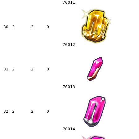
70011
30
2
2
0
70012
31
2
2
0
70013
32
2
2
0
70014