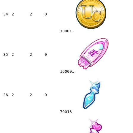
34
2
2
0
30001
35
2
2
0
160001
36
2
2
0
70016