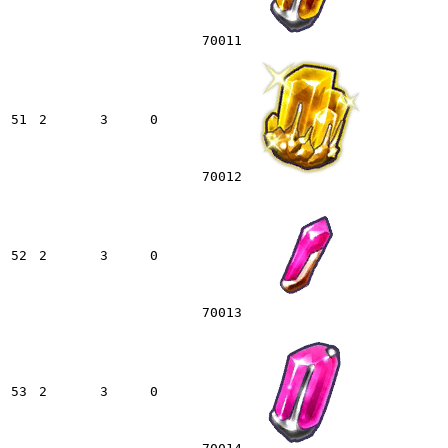
70011
51
2
3
0
70012
52
2
3
0
70013
53
2
3
0