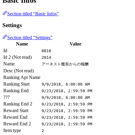
Basic Infos
Section titled “Basic Infos”
Settings
Section titled “Settings”
Name
Value
Id
8010
Id 2 (Not read)
2014
Name
アーネスト艦長からの報酬
Desc (Not read)
Ranking Api Name
Ranking Start
9/9/2018, 6:00:00 AM
Ranking End
9/23/2018, 2:59:59 PM
???
9/9/2018, 6:00:00 AM
Ranking End 2
9/23/2018, 2:59:59 PM
Reward Start
9/23/2018, 2:59:59 PM
Reward End
9/23/2018, 2:59:59 PM
Reward End 2
9/23/2018, 2:59:59 PM
Item type
2