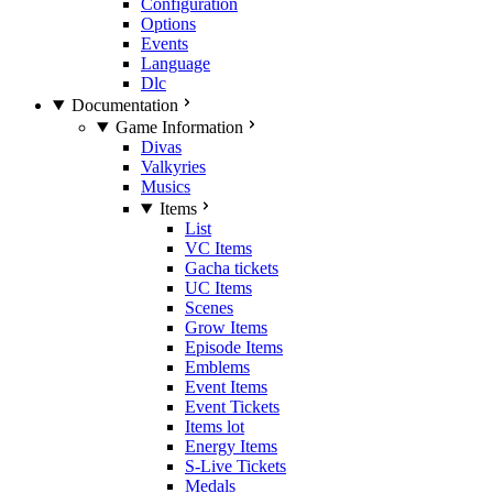
Configuration
Options
Events
Language
Dlc
Documentation
Game Information
Divas
Valkyries
Musics
Items
List
VC Items
Gacha tickets
UC Items
Scenes
Grow Items
Episode Items
Emblems
Event Items
Event Tickets
Items lot
Energy Items
S-Live Tickets
Medals