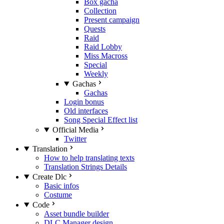
Box gacha
Collection
Present campaign
Quests
Raid
Raid Lobby
Miss Macross
Special
Weekly
Gachas
Gachas
Login bonus
Old interfaces
Song Special Effect list
Official Media
Twitter
Translation
How to help translating texts
Translation Strings Details
Create Dlc
Basic infos
Costume
Code
Asset bundle builder
DLC Manager design