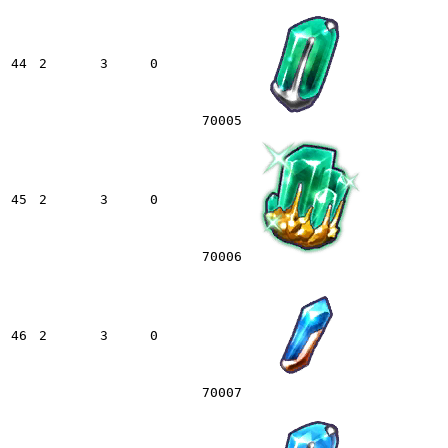
44
2
3
0
70005
45
2
3
0
70006
46
2
3
0
70007