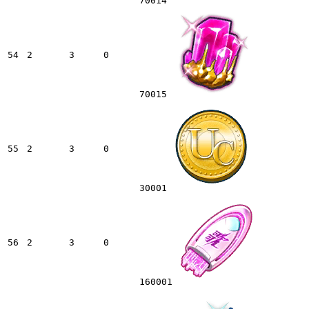
70014
54
2
3
0
70015
55
2
3
0
30001
56
2
3
0
160001