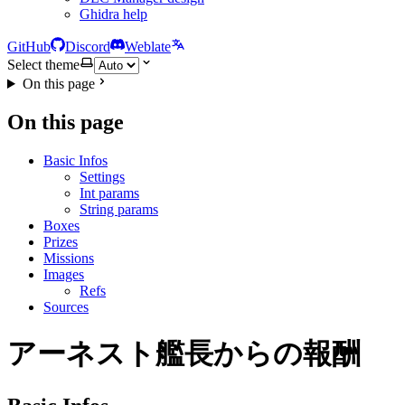
Ghidra help
GitHub
Discord
Weblate
Select theme
On this page
On this page
Basic Infos
Settings
Int params
String params
Boxes
Prizes
Missions
Images
Refs
Sources
アーネスト艦長からの報酬