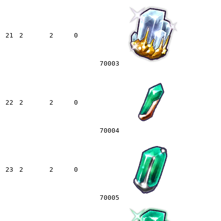
21
2
2
0
70003
22
2
2
0
70004
23
2
2
0
70005