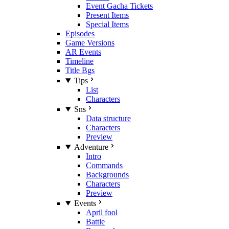
Event Gacha Tickets
Present Items
Special Items
Episodes
Game Versions
AR Events
Timeline
Title Bgs
Tips
List
Characters
Sns
Data structure
Characters
Preview
Adventure
Intro
Commands
Backgrounds
Characters
Preview
Events
April fool
Battle