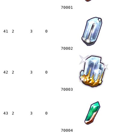
70001
41
2
3
0
70002
42
2
3
0
70003
43
2
3
0
70004