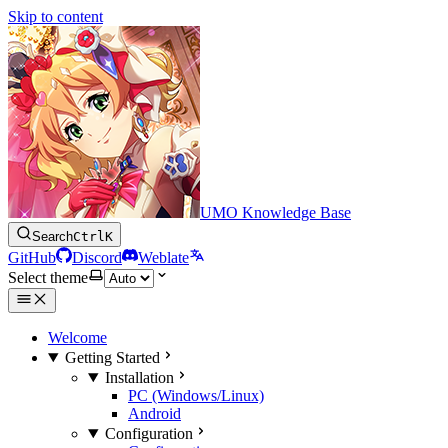
Skip to content
UMO Knowledge Base
Search
Ctrl
K
GitHub
Discord
Weblate
Select theme
Welcome
Getting Started
Installation
PC (Windows/Linux)
Android
Configuration