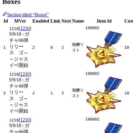
Boxes
Section titled “Boxes”
Id
MVer
Enabled
Link
Next
Name
Item Id
Cos
190002
[
1210
]
1210
9/9/18
: ガ
チャ66弾
報酬リ
リリー
1
2
0
2
10
スト
ス ゴ～
～ジャス
イベ開始
190002
[
1210
]
1210
9/9/18
: ガ
チャ66弾
報酬リ
リリー
2
2
1
3
10
スト
ス ゴ～
～ジャス
イベ開始
190002
[
1210
]
1210
9/9/18
: ガ
チャ66弾