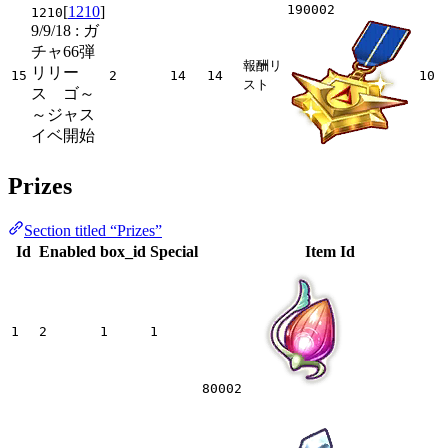
190002
[
1210
]
1210
9/9/18
: ガ
チャ66弾
報酬リ
リリー
15
2
14
14
10
スト
ス ゴ～
～ジャス
イベ開始
Prizes
Section titled “Prizes”
Id
Enabled
box_id
Special
Item Id
1
2
1
1
80002