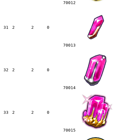
70012
31
2
2
0
70013
32
2
2
0
70014
33
2
2
0
70015