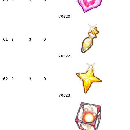
70020
61
2
3
0
70022
62
2
3
0
70023