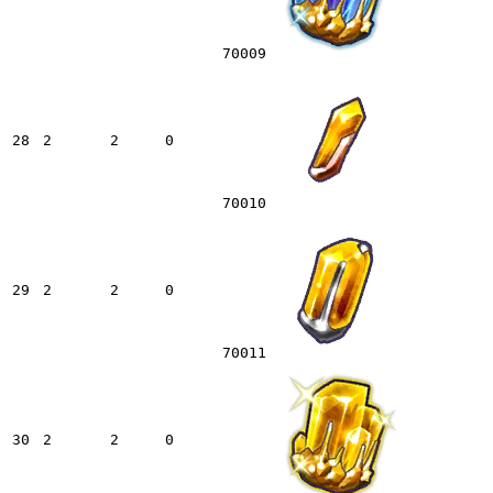
70009
28
2
2
0
70010
29
2
2
0
70011
30
2
2
0