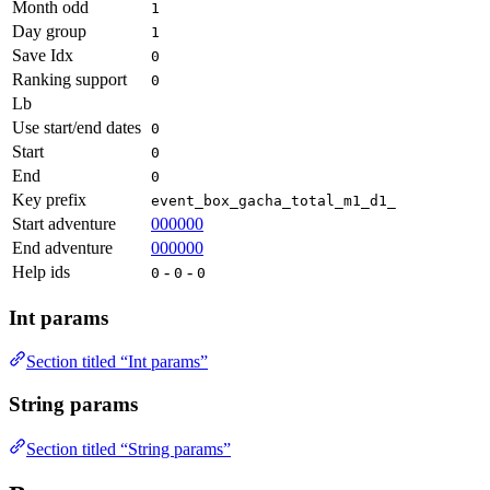
Month odd
1
Day group
1
Save Idx
0
Ranking support
0
Lb
Use start/end dates
0
Start
0
End
0
Key prefix
event_box_gacha_total_m1_d1_
Start adventure
000000
End adventure
000000
Help ids
-
-
0
0
0
Int params
Section titled “Int params”
String params
Section titled “String params”