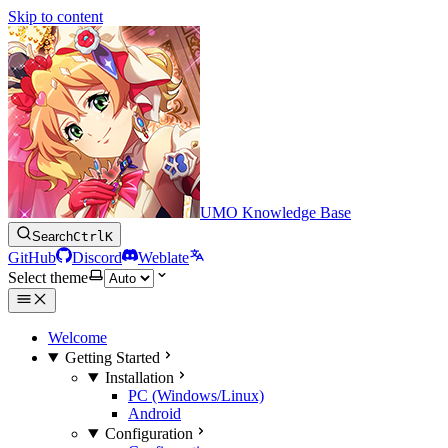
Skip to content
UMO Knowledge Base
Search
Ctrl
K
GitHub
Discord
Weblate
Select theme
Welcome
Getting Started
Installation
PC (Windows/Linux)
Android
Configuration