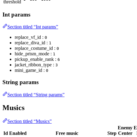
threshold
Int params
Section titled “Int params”
replace_vf_id :
0
replace_diva_id :
1
replace_costume_id :
0
hide_prism_mode :
1
pickup_enable_rank :
6
jacket_ribbon_type :
3
mini_game_id :
0
String params
Section titled “String params”
Musics
Section titled “Musics”
Enemy
E
Id
Enabled
Free music
Step
Center