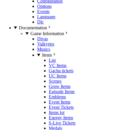
Configuration
Options
Events
Language
Dlc
Documentation
Game Information
Divas
Valkyries
Musics
Items
List
VC Items
Gacha tickets
UC Items
Scenes
Grow Items
Episode Items
Emblems
Event Items
Event Tickets
Items lot
Energy Items
S-Live Tickets
Medals