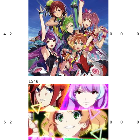
4
2
0
0
0
1546
5
2
0
0
0