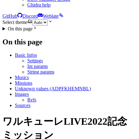
Ghidra help
GitHub
Discord
Weblate
Select theme
On this page
On this page
Basic Infos
Settings
Int params
String params
Musics
Missions
Unknown values (ADPFKHEMNBL)
Images
Refs
Sources
ワルキューレLIVE2022記念
ミッション