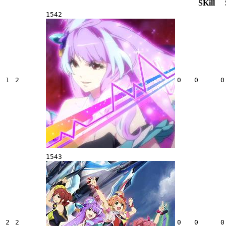
SKill
1542
1
2
0
0
0
1543
2
2
0
0
0