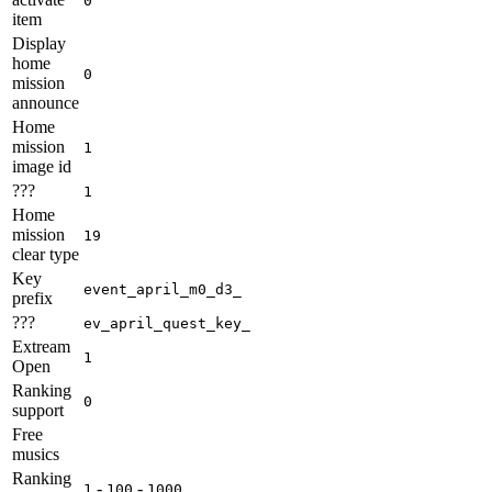
0
item
Display
home
0
mission
announce
Home
mission
1
image id
???
1
Home
mission
19
clear type
Key
event_april_m0_d3_
prefix
???
ev_april_quest_key_
Extream
1
Open
Ranking
0
support
Free
musics
Ranking
-
-
1
100
1000