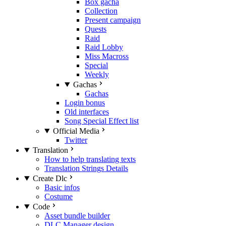
Box gacha
Collection
Present campaign
Quests
Raid
Raid Lobby
Miss Macross
Special
Weekly
Gachas
Gachas
Login bonus
Old interfaces
Song Special Effect list
Official Media
Twitter
Translation
How to help translating texts
Translation Strings Details
Create Dlc
Basic infos
Costume
Code
Asset bundle builder
DLC Manager design