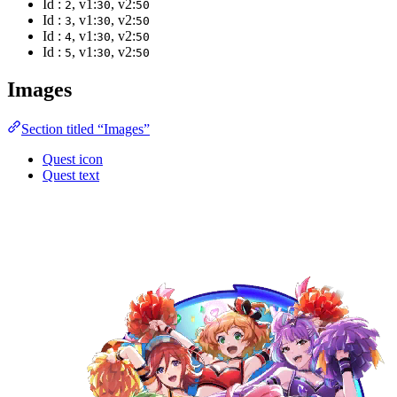
Id :
, v1:
, v2:
2
30
50
Id :
, v1:
, v2:
3
30
50
Id :
, v1:
, v2:
4
30
50
Id :
, v1:
, v2:
5
30
50
Images
Section titled “Images”
Quest icon
Quest text