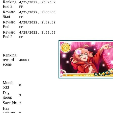
Ranking
4/25/2022, 2:59:59
End 2
PM
Reward
4/25/2022, 3:00:00
Start
PM
Reward
4/28/2022, 2:59:59
End
PM
Reward
4/28/2022, 2:59:59
End 2
PM
Ranking
reward
40001
scene
Month
0
odd
Day
3
group
Save Idx
2
Has
activate