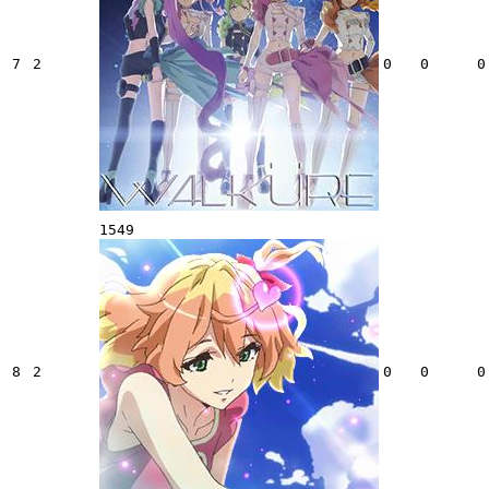
7
2
0
0
0
1549
8
2
0
0
0