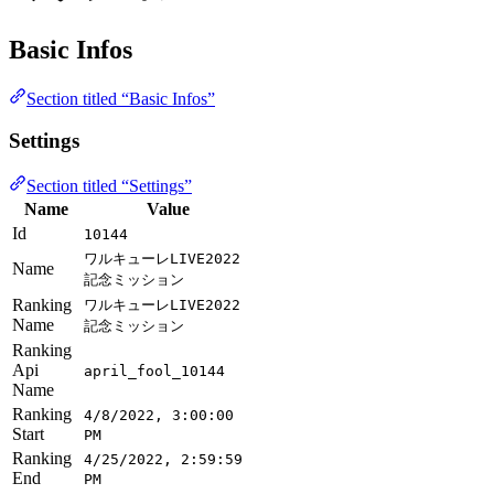
Basic Infos
Section titled “Basic Infos”
Settings
Section titled “Settings”
Name
Value
Id
10144
ワルキューレLIVE2022
Name
記念ミッション
Ranking
ワルキューレLIVE2022
Name
記念ミッション
Ranking
Api
april_fool_10144
Name
Ranking
4/8/2022, 3:00:00
Start
PM
Ranking
4/25/2022, 2:59:59
End
PM