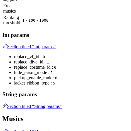
Free
musics
Ranking
-
-
1
100
1000
threshold
Int params
Section titled “Int params”
replace_vf_id :
0
replace_diva_id :
1
replace_costume_id :
0
hide_prism_mode :
1
pickup_enable_rank :
6
jacket_ribbon_type :
5
String params
Section titled “String params”
Musics