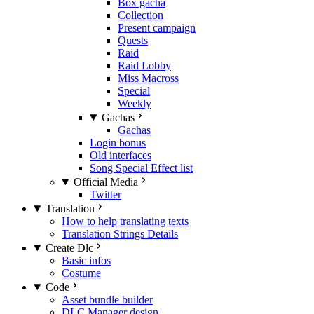
Box gacha
Collection
Present campaign
Quests
Raid
Raid Lobby
Miss Macross
Special
Weekly
Gachas
Gachas
Login bonus
Old interfaces
Song Special Effect list
Official Media
Twitter
Translation
How to help translating texts
Translation Strings Details
Create Dlc
Basic infos
Costume
Code
Asset bundle builder
DLC Manager design