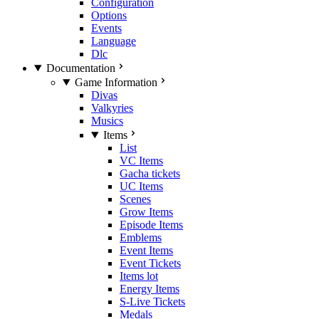
Configuration
Options
Events
Language
Dlc
Documentation
Game Information
Divas
Valkyries
Musics
Items
List
VC Items
Gacha tickets
UC Items
Scenes
Grow Items
Episode Items
Emblems
Event Items
Event Tickets
Items lot
Energy Items
S-Live Tickets
Medals