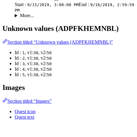
Start :
End :
9/15/2019, 3:00:00 PM
9/16/2019, 2:59:59
PM
More...
Unknown values (ADPFKHEMNBL)
Section titled “Unknown values (ADPFKHEMNBL)”
Id :
, v1:
, v2:
1
30
50
Id :
, v1:
, v2:
2
30
50
Id :
, v1:
, v2:
3
30
50
Id :
, v1:
, v2:
4
30
50
Id :
, v1:
, v2:
5
30
50
Images
Section titled “Images”
Quest icon
Quest text