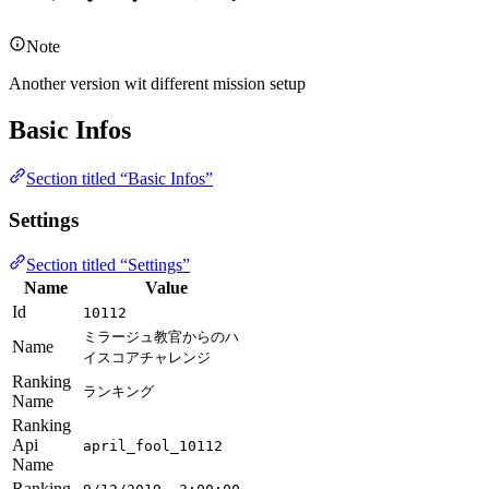
Note
Another version wit different mission setup
Basic Infos
Section titled “Basic Infos”
Settings
Section titled “Settings”
Name
Value
Id
10112
ミラージュ教官からのハ
Name
イスコアチャレンジ
Ranking
ランキング
Name
Ranking
Api
april_fool_10112
Name
Ranking