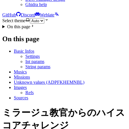
Ghidra help
GitHub
Discord
Weblate
Select theme
On this page
On this page
Basic Infos
Settings
Int params
String params
Musics
Missions
Unknown values (ADPFKHEMNBL)
Images
Refs
Sources
ミラージュ教官からのハイス
コアチャレンジ