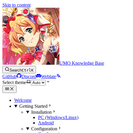
Skip to content
UMO Knowledge Base
Search
Ctrl
K
GitHub
Discord
Weblate
Select theme
Welcome
Getting Started
Installation
PC (Windows/Linux)
Android
Configuration