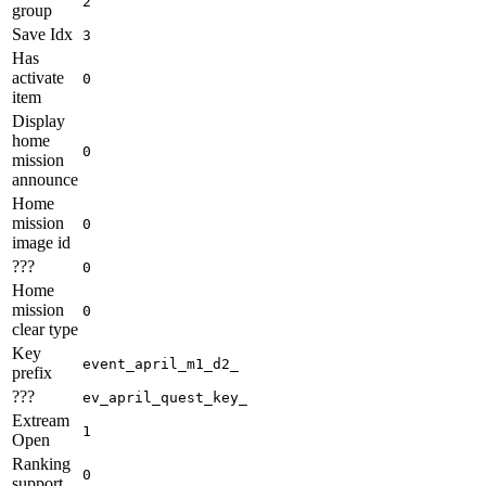
2
group
Save Idx
3
Has
activate
0
item
Display
home
0
mission
announce
Home
mission
0
image id
???
0
Home
mission
0
clear type
Key
event_april_m1_d2_
prefix
???
ev_april_quest_key_
Extream
1
Open
Ranking
0
support