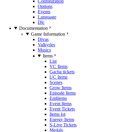
Configuration
Options
Events
Language
Dlc
Documentation
Game Information
Divas
Valkyries
Musics
Items
List
VC Items
Gacha tickets
UC Items
Scenes
Grow Items
Episode Items
Emblems
Event Items
Event Tickets
Items lot
Energy Items
S-Live Tickets
Medals