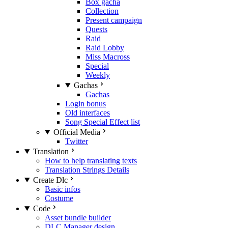
Box gacha
Collection
Present campaign
Quests
Raid
Raid Lobby
Miss Macross
Special
Weekly
Gachas
Gachas
Login bonus
Old interfaces
Song Special Effect list
Official Media
Twitter
Translation
How to help translating texts
Translation Strings Details
Create Dlc
Basic infos
Costume
Code
Asset bundle builder
DLC Manager design