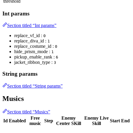
threshold
Int params
Section titled “Int params”
replace_vf_id :
0
replace_diva_id :
1
replace_costume_id :
0
hide_prism_mode :
1
pickup_enable_rank :
6
jacket_ribbon_type :
3
String params
Section titled “String params”
Musics
Section titled “Musics”
Free
Enemy
Enemy Live
Id
Enabled
Step
Start
End
music
Center SKill
Skill