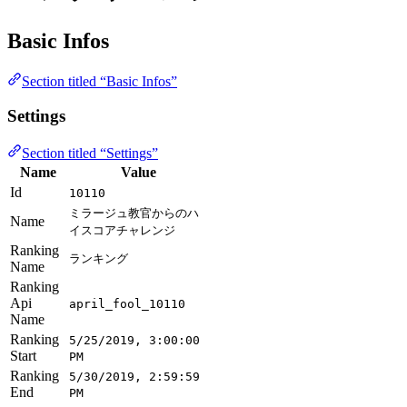
Basic Infos
Section titled “Basic Infos”
Settings
Section titled “Settings”
Name
Value
Id
10110
ミラージュ教官からのハ
Name
イスコアチャレンジ
Ranking
ランキング
Name
Ranking
Api
april_fool_10110
Name
Ranking
5/25/2019, 3:00:00
Start
PM
Ranking
5/30/2019, 2:59:59
End
PM