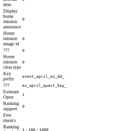
item
Display
home
0
mission
announce
Home
mission
0
image id
???
0
Home
mission
0
clear type
Key
event_april_m1_d4_
prefix
???
ev_april_quest_key_
Extream
1
Open
Ranking
0
support
Free
musics
Ranking
-
-
1
100
1000