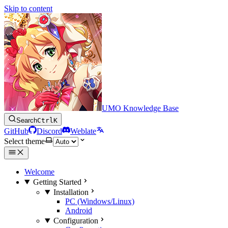
Skip to content
UMO Knowledge Base
Search
Ctrl
K
GitHub
Discord
Weblate
Select theme
Welcome
Getting Started
Installation
PC (Windows/Linux)
Android
Configuration