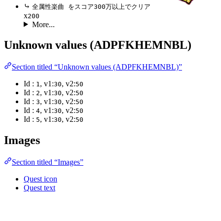
⤷
全属性楽曲 をスコア300万以上でクリア
x
200
More...
Unknown values (ADPFKHEMNBL)
Section titled “Unknown values (ADPFKHEMNBL)”
Id :
, v1:
, v2:
1
30
50
Id :
, v1:
, v2:
2
30
50
Id :
, v1:
, v2:
3
30
50
Id :
, v1:
, v2:
4
30
50
Id :
, v1:
, v2:
5
30
50
Images
Section titled “Images”
Quest icon
Quest text