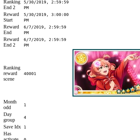
Ranking
5/30/2019, 2:59:59
End 2
PM
Reward
5/30/2019, 3:00:00
Start
PM
Reward
6/7/2019, 2:59:59
End
PM
Reward
6/7/2019, 2:59:59
End 2
PM
Ranking
reward
40001
scene
Month
1
odd
Day
4
group
Save Idx
1
Has
activate
0