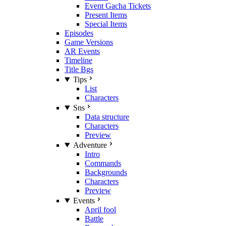
Event Gacha Tickets
Present Items
Special Items
Episodes
Game Versions
AR Events
Timeline
Title Bgs
Tips
List
Characters
Sns
Data structure
Characters
Preview
Adventure
Intro
Commands
Backgrounds
Characters
Preview
Events
April fool
Battle