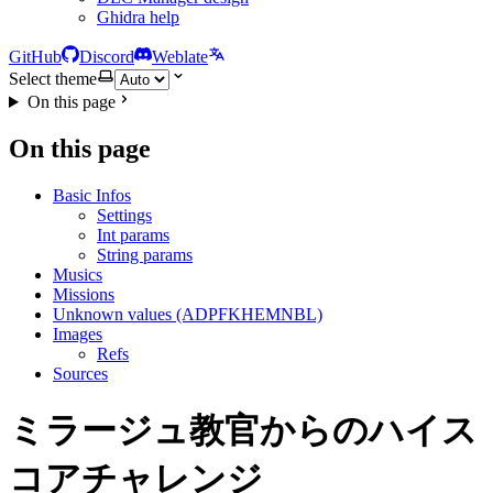
Ghidra help
GitHub
Discord
Weblate
Select theme
On this page
On this page
Basic Infos
Settings
Int params
String params
Musics
Missions
Unknown values (ADPFKHEMNBL)
Images
Refs
Sources
ミラージュ教官からのハイス
コアチャレンジ