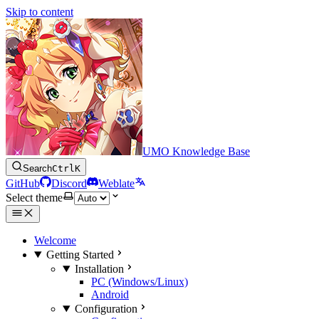
Skip to content
UMO Knowledge Base
Search
Ctrl
K
GitHub
Discord
Weblate
Select theme
Welcome
Getting Started
Installation
PC (Windows/Linux)
Android
Configuration