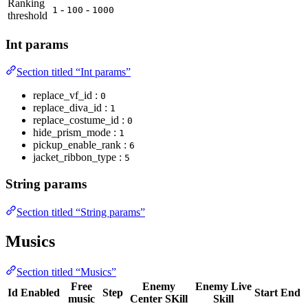
Ranking
-
-
1
100
1000
threshold
Int params
Section titled “Int params”
replace_vf_id :
0
replace_diva_id :
1
replace_costume_id :
0
hide_prism_mode :
1
pickup_enable_rank :
6
jacket_ribbon_type :
5
String params
Section titled “String params”
Musics
Section titled “Musics”
Free
Enemy
Enemy Live
Id
Enabled
Step
Start
End
music
Center SKill
Skill