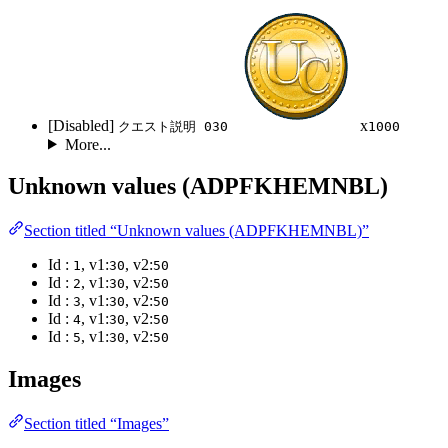
[Disabled]
x
クエスト説明 030
1000
More...
Unknown values (ADPFKHEMNBL)
Section titled “Unknown values (ADPFKHEMNBL)”
Id :
, v1:
, v2:
1
30
50
Id :
, v1:
, v2:
2
30
50
Id :
, v1:
, v2:
3
30
50
Id :
, v1:
, v2:
4
30
50
Id :
, v1:
, v2:
5
30
50
Images
Section titled “Images”