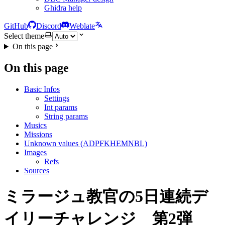
Ghidra help
GitHub
Discord
Weblate
Select theme
On this page
On this page
Basic Infos
Settings
Int params
String params
Musics
Missions
Unknown values (ADPFKHEMNBL)
Images
Refs
Sources
ミラージュ教官の5日連続デ
イリーチャレンジ 第2弾