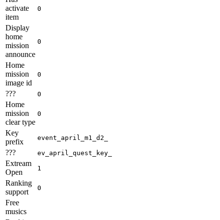
activate
0
item
Display
home
0
mission
announce
Home
mission
0
image id
???
0
Home
mission
0
clear type
Key
event_april_m1_d2_
prefix
???
ev_april_quest_key_
Extream
1
Open
Ranking
0
support
Free
musics