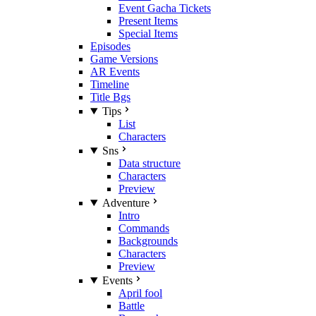
Event Gacha Tickets
Present Items
Special Items
Episodes
Game Versions
AR Events
Timeline
Title Bgs
Tips
List
Characters
Sns
Data structure
Characters
Preview
Adventure
Intro
Commands
Backgrounds
Characters
Preview
Events
April fool
Battle