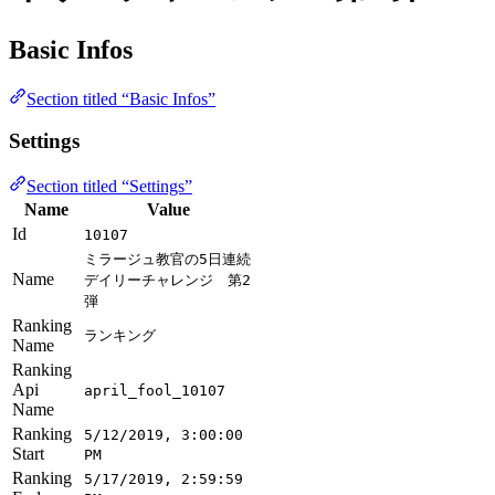
Basic Infos
Section titled “Basic Infos”
Settings
Section titled “Settings”
Name
Value
Id
10107
ミラージュ教官の5日連続
Name
デイリーチャレンジ 第2
弾
Ranking
ランキング
Name
Ranking
Api
april_fool_10107
Name
Ranking
5/12/2019, 3:00:00
Start
PM
Ranking
5/17/2019, 2:59:59