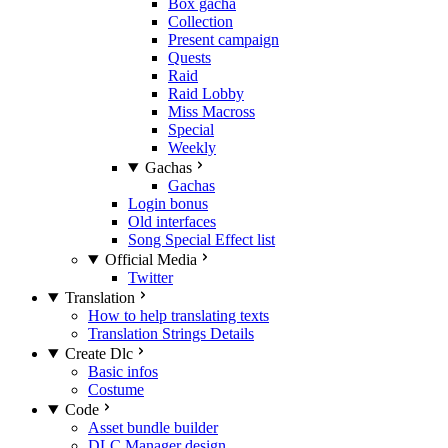
Box gacha
Collection
Present campaign
Quests
Raid
Raid Lobby
Miss Macross
Special
Weekly
Gachas
Gachas
Login bonus
Old interfaces
Song Special Effect list
Official Media
Twitter
Translation
How to help translating texts
Translation Strings Details
Create Dlc
Basic infos
Costume
Code
Asset bundle builder
DLC Manager design