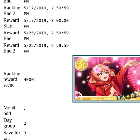
End
PM
Ranking
5/17/2019, 2:59:59
End 2
PM
Reward
5/17/2019, 3:00:00
Start
PM
Reward
5/25/2019, 2:59:59
End
PM
Reward
5/25/2019, 2:59:59
End 2
PM
Ranking
reward
40001
scene
Month
1
odd
Day
2
group
Save Idx
3
Has