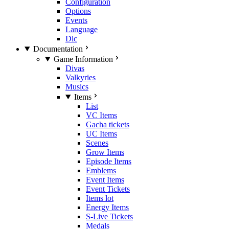
Configuration
Options
Events
Language
Dlc
Documentation
Game Information
Divas
Valkyries
Musics
Items
List
VC Items
Gacha tickets
UC Items
Scenes
Grow Items
Episode Items
Emblems
Event Items
Event Tickets
Items lot
Energy Items
S-Live Tickets
Medals