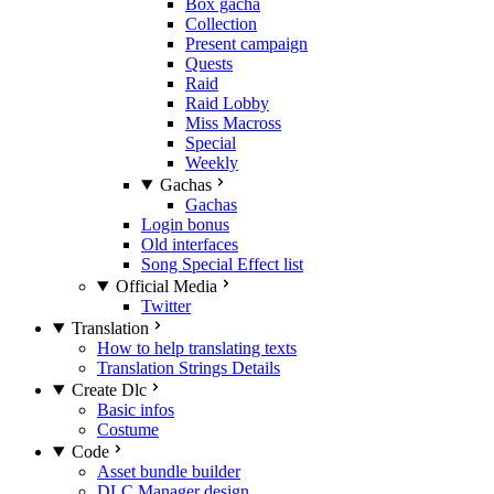
Box gacha
Collection
Present campaign
Quests
Raid
Raid Lobby
Miss Macross
Special
Weekly
Gachas
Gachas
Login bonus
Old interfaces
Song Special Effect list
Official Media
Twitter
Translation
How to help translating texts
Translation Strings Details
Create Dlc
Basic infos
Costume
Code
Asset bundle builder
DLC Manager design