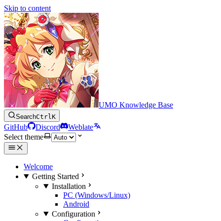
Skip to content
UMO Knowledge Base
Search
Ctrl
K
GitHub
Discord
Weblate
Select theme
Welcome
Getting Started
Installation
PC (Windows/Linux)
Android
Configuration