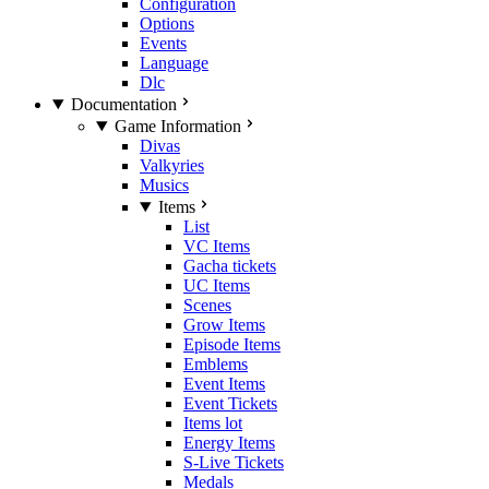
Configuration
Options
Events
Language
Dlc
Documentation
Game Information
Divas
Valkyries
Musics
Items
List
VC Items
Gacha tickets
UC Items
Scenes
Grow Items
Episode Items
Emblems
Event Items
Event Tickets
Items lot
Energy Items
S-Live Tickets
Medals