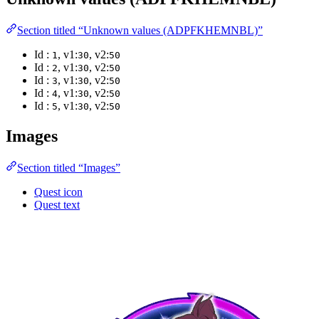
Section titled “Unknown values (ADPFKHEMNBL)”
Id :
, v1:
, v2:
1
30
50
Id :
, v1:
, v2:
2
30
50
Id :
, v1:
, v2:
3
30
50
Id :
, v1:
, v2:
4
30
50
Id :
, v1:
, v2:
5
30
50
Images
Section titled “Images”
Quest icon
Quest text