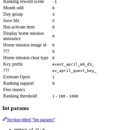
Ranking reward scene
-1
Month odd
0
Day group
3
Save Idx
5
Has activate item
0
Display home mission
0
announce
Home mission image id
0
???
0
Home mission clear type
0
Key prefix
event_april_m0_d3_
???
ev_april_quest_key_
Extream Open
1
Ranking support
0
Free musics
Ranking threshold
-
-
1
100
1000
Int params
Section titled “Int params”
replace_vf_id :
0