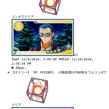
コンボでクリア
x
1
Start :
End :
12/9/2018, 3:00:00 PM
12/10/2018,
2:59:59 PM
More...
【デイリー】「MY FRIENDS」 の難易度EXTREMEをフルコンボで
クリア