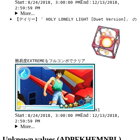
Start :
End :
8/24/2018, 3:00:00 PM
12/13/2018,
2:59:59 PM
More...
【デイリー】「 HOLY LONELY LIGHT [Duet Version]」 の
難易度EXTREMEをフルコンボでクリア
x
1
Start :
End :
8/24/2018, 3:00:00 PM
12/13/2018,
2:59:59 PM
More...
Unknown values (ADPFKHEMNBL)