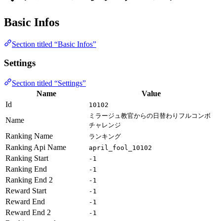
Basic Infos
Section titled “Basic Infos”
Settings
Section titled “Settings”
Name
Value
Id
10102
ミラージュ教官からの日替わりフルコンボ
Name
チャレンジ
Ranking Name
ランキング
Ranking Api Name
april_fool_10102
Ranking Start
-1
Ranking End
-1
Ranking End 2
-1
Reward Start
-1
Reward End
-1
Reward End 2
-1