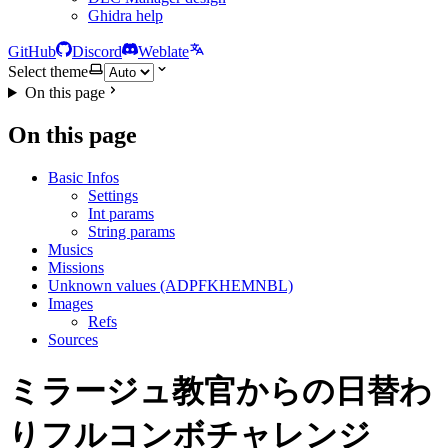
Ghidra help
GitHub
Discord
Weblate
Select theme
On this page
On this page
Basic Infos
Settings
Int params
String params
Musics
Missions
Unknown values (ADPFKHEMNBL)
Images
Refs
Sources
ミラージュ教官からの日替わ
りフルコンボチャレンジ