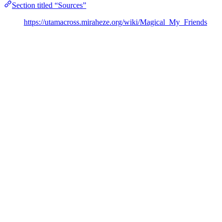
Section titled “Sources”
https://utamacross.miraheze.org/wiki/Magical_My_Friends