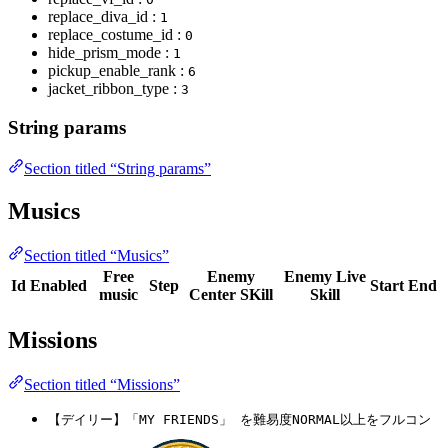
replace_diva_id :
1
replace_costume_id :
0
hide_prism_mode :
1
pickup_enable_rank :
6
jacket_ribbon_type :
3
String params
Section titled “String params”
Musics
Section titled “Musics”
Free
Enemy
Enemy Live
Id
Enabled
Step
Start
End
music
Center SKill
Skill
Missions
Section titled “Missions”
【デイリー】「MY FRIENDS」 を難易度NORMAL以上をフルコン