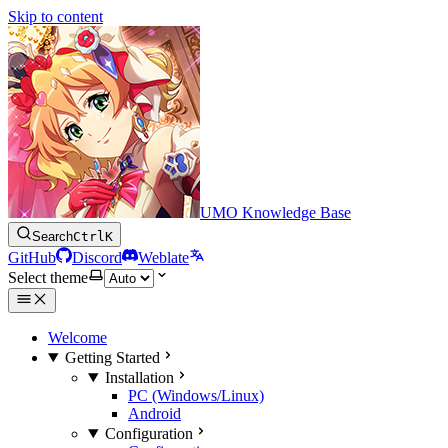
Skip to content
UMO Knowledge Base
Search
Ctrl
K
GitHub
Discord
Weblate
Select theme
Welcome
Getting Started
Installation
PC (Windows/Linux)
Android
Configuration