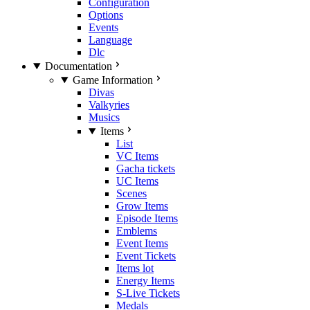
Configuration
Options
Events
Language
Dlc
Documentation
Game Information
Divas
Valkyries
Musics
Items
List
VC Items
Gacha tickets
UC Items
Scenes
Grow Items
Episode Items
Emblems
Event Items
Event Tickets
Items lot
Energy Items
S-Live Tickets
Medals