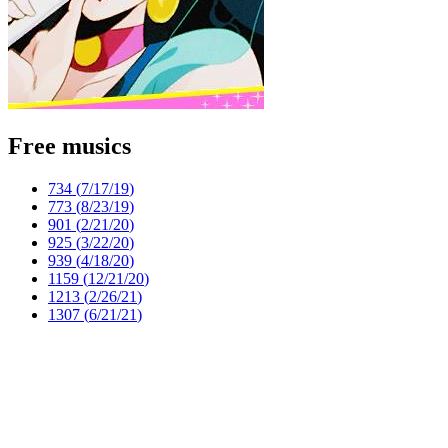
Free musics
734 (
7/17/19
)
773 (
8/23/19
)
901 (
2/21/20
)
925 (
3/22/20
)
939 (
4/18/20
)
1159 (
12/21/20
)
1213 (
2/26/21
)
1307 (
6/21/21
)