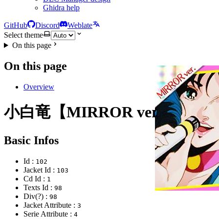
Ghidra help
GitHub
Discord
Weblate
Select theme
On this page
On this page
Overview
小白竜【MIRROR ver.】
Basic Infos
Id :
102
Jacket Id :
103
Cd Id :
1
Texts Id :
98
Div(?) :
98
Jacket Attribute :
3
Serie Attribute :
4