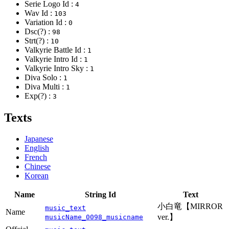
Serie Logo Id :
4
Wav Id :
103
Variation Id :
0
Dsc(?) :
98
Strt(?) :
10
Valkyrie Battle Id :
1
Valkyrie Intro Id :
1
Valkyrie Intro Sky :
1
Diva Solo :
1
Diva Multi :
1
Exp(?) :
3
Texts
Japanese
English
French
Chinese
Korean
Name
String Id
Text
小白竜【MIRROR
music_text
Name
ver.】
musicName_0098_musicname