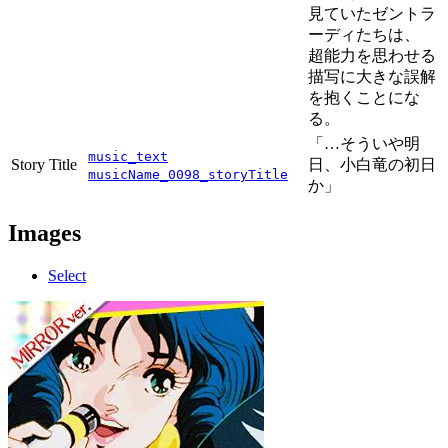
見ていたゼントラ
ーディたちは、
超能力を思わせる
描写に大きな誤解
を抱くことにな
る。
「…そういや明
music_text
Story Title
日、小白竜の初日
musicName_0098_storyTitle
か」
Images
Select