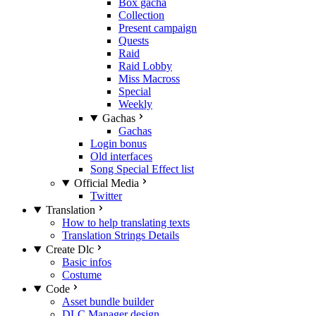
Box gacha
Collection
Present campaign
Quests
Raid
Raid Lobby
Miss Macross
Special
Weekly
Gachas
Gachas
Login bonus
Old interfaces
Song Special Effect list
Official Media
Twitter
Translation
How to help translating texts
Translation Strings Details
Create Dlc
Basic infos
Costume
Code
Asset bundle builder
DLC Manager design