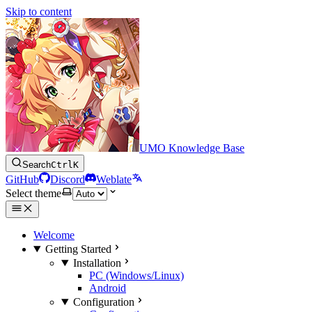
Skip to content
UMO Knowledge Base
Search
Ctrl
K
GitHub
Discord
Weblate
Select theme
Welcome
Getting Started
Installation
PC (Windows/Linux)
Android
Configuration