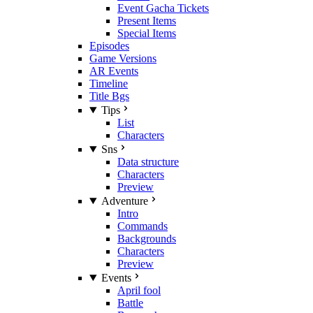
Event Gacha Tickets
Present Items
Special Items
Episodes
Game Versions
AR Events
Timeline
Title Bgs
Tips
List
Characters
Sns
Data structure
Characters
Preview
Adventure
Intro
Commands
Backgrounds
Characters
Preview
Events
April fool
Battle