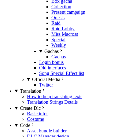
Box gacha
Collection
Present campaign
Quests
Raid
Raid Lobby
Miss Macross
Special
Weekly
Gachas
Gachas
Login bonus
Old interfaces
Song Special Effect list
Official Media
Twitter
Translation
How to help translating texts
Translation Strings Details
Create Dlc
Basic infos
Costume
Code
Asset bundle builder
DLC Manager design