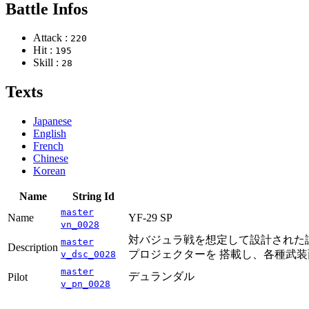
Battle Infos
Attack :
220
Hit :
195
Skill :
28
Texts
Japanese
English
French
Chinese
Korean
Name
String Id
master
Name
YF-29 SP
vn_0028
対バジュラ戦を想定して設計された
master
Description
プロジェクターを 搭載し、各種武
v_dsc_0028
master
デュランダル
Pilot
v_pn_0028