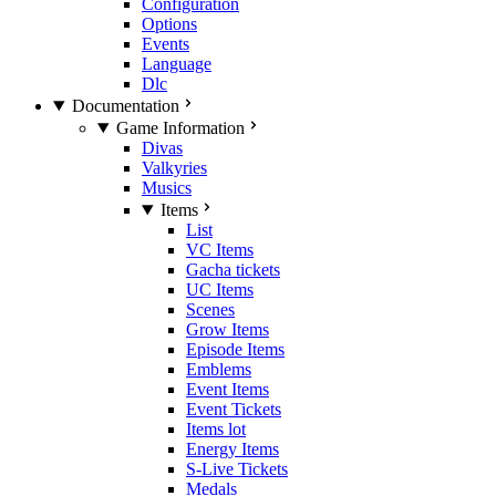
Configuration
Options
Events
Language
Dlc
Documentation
Game Information
Divas
Valkyries
Musics
Items
List
VC Items
Gacha tickets
UC Items
Scenes
Grow Items
Episode Items
Emblems
Event Items
Event Tickets
Items lot
Energy Items
S-Live Tickets
Medals