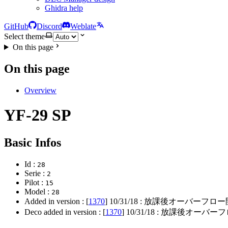
Ghidra help
GitHub
Discord
Weblate
Select theme
On this page
On this page
Overview
YF-29 SP
Basic Infos
Id :
28
Serie :
2
Pilot :
15
Model :
28
Added in version : [
1370
]
10/31/18
: 放課後オーバーフロー
Deco added in version : [
1370
]
10/31/18
: 放課後オーバー