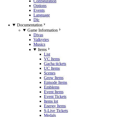
Configuration
Options
Events
Language
Dlc
Documentation
Game Information
Divas
Valkyries
Musics
Items
List
VC Items
Gacha tickets
UC Items
Scenes
Grow Items
Episode Items
Emblems
Event Items
Event Tickets
Items lot
Energy Items
S-Live Tickets
Medals