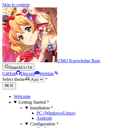
Skip to content
UMO Knowledge Base
Search
Ctrl
K
GitHub
Discord
Weblate
Select theme
Welcome
Getting Started
Installation
PC (Windows/Linux)
Android
Configuration