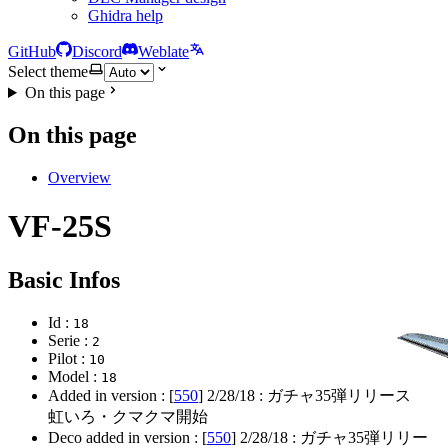
Ghidra help
GitHub
Discord
Weblate
Select theme
On this page
On this page
Overview
VF-25S
Basic Infos
Id :
18
Serie :
2
Pilot :
10
Model :
18
Added in version : [
550
]
2/28/18
: ガチャ35弾リリース
虹いろ・クマクマ開始
Deco added in version : [
550
]
2/28/18
: ガチャ35弾リリー