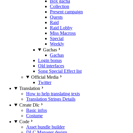
Box gacha
Collection
Present campaign
Quests
Raid
Raid Lobby
Miss Macross
Special
Weekly
Gachas
Gachas
Login bonus
Old interfaces
Song Special Effect list
Official Media
Twitter
Translation
How to help translating texts
Translation Strings Details
Create Dlc
Basic infos
Costume
Code
Asset bundle builder
DLC Manager design