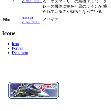
る。オズマ・リーの乗機 として、グ
v_dsc_0018
レーの機体に黄色と黒のラインが 塗
られているのが特徴となっている。
master
メサイア
Pilot
v_pn_0018
Icons
Icon
Portrait
Deco item