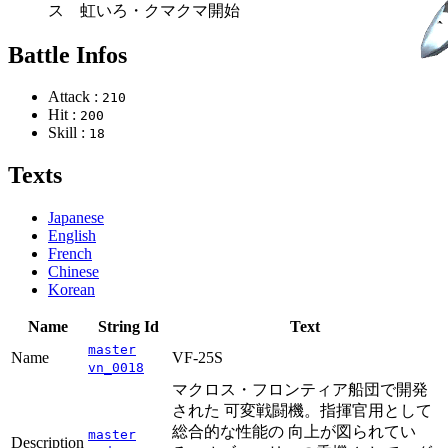
ス 虹いろ・クマクマ開始
Battle Infos
Attack :
210
Hit :
200
Skill :
18
Texts
Japanese
English
French
Chinese
Korean
Name
String Id
Text
master
Name
VF-25S
vn_0018
マクロス・フロンティア船団で開発
された 可変戦闘機。指揮官用として
総合的な性能の 向上が図られてい
master
Description