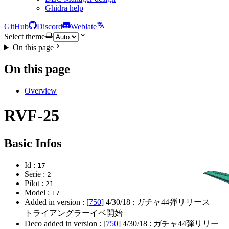
Ghidra help
GitHub
Discord
Weblate
Select theme
On this page
On this page
Overview
RVF-25
Basic Infos
Id :
17
Serie :
2
Pilot :
21
Model :
17
Added in version : [
750
]
4/30/18
: ガチャ44弾リリース
トライアングラーイベ開始
Deco added in version : [
750
]
4/30/18
: ガチャ44弾リリー