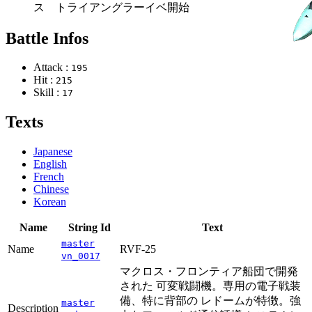
ス トライアングラーイベ開始
Battle Infos
Attack :
195
Hit :
215
Skill :
17
Texts
Japanese
English
French
Chinese
Korean
Name
String Id
Text
master
Name
RVF-25
vn_0017
マクロス・フロンティア船団で開発
された 可変戦闘機。専用の電子戦装
備、特に背部の レドームが特徴。強
master
Description