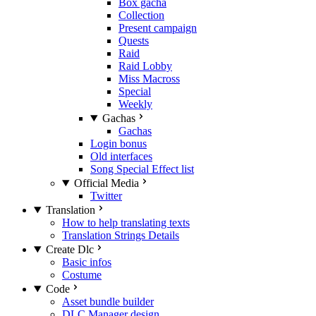
Box gacha
Collection
Present campaign
Quests
Raid
Raid Lobby
Miss Macross
Special
Weekly
Gachas
Gachas
Login bonus
Old interfaces
Song Special Effect list
Official Media
Twitter
Translation
How to help translating texts
Translation Strings Details
Create Dlc
Basic infos
Costume
Code
Asset bundle builder
DLC Manager design