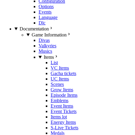
Configuration
Options
Events
Language
Dlc
Documentation
Game Information
Divas
Valkyries
Musics
Items
List
VC Items
Gacha tickets
UC Items
Scenes
Grow Items
Episode Items
Emblems
Event Items
Event Tickets
Items lot
Energy Items
S-Live Tickets
Medals