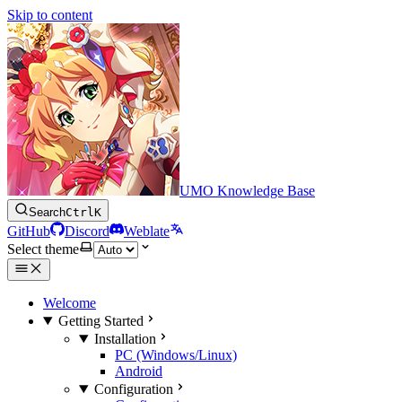
Skip to content
UMO Knowledge Base
Search
Ctrl
K
GitHub
Discord
Weblate
Select theme
Welcome
Getting Started
Installation
PC (Windows/Linux)
Android
Configuration