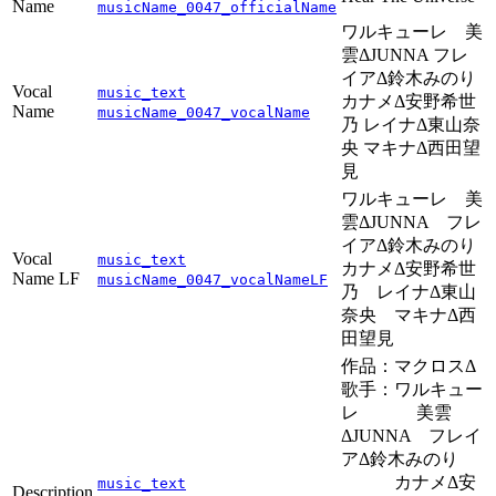
Name
musicName_0047_officialName
ワルキューレ 美
雲ΔJUNNA フレ
イアΔ鈴木みのり
Vocal
music_text
カナメΔ安野希世
Name
musicName_0047_vocalName
乃 レイナΔ東山奈
央 マキナΔ西田望
見
ワルキューレ 美
雲ΔJUNNA フレ
イアΔ鈴木みのり
Vocal
music_text
カナメΔ安野希世
Name LF
musicName_0047_vocalNameLF
乃 レイナΔ東山
奈央 マキナΔ西
田望見
作品：マクロスΔ
歌手：ワルキュー
レ 美雲
ΔJUNNA フレイ
アΔ鈴木みのり
カナメΔ安
music_text
Description