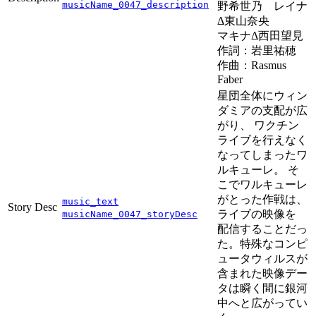
musicName_0047_description
野希世乃 レイナ
Δ東山奈央
マキナΔ西田望見
作詞：岩里祐穂
作曲：Rasmus
Faber
星団全体にウィン
ダミアの支配が広
がり、 ワクチン
ライブを行えなく
なってしまったワ
ルキューレ。 そ
こでワルキューレ
がとった作戦は、
music_text
Story Desc
ライブの映像を
musicName_0047_storyDesc
配信することだっ
た。特殊なコンピ
ュータウィルスが
含まれた映像デー
タは瞬く間に銀河
中へと広がってい