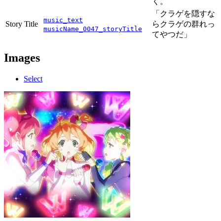
く。
「クラゲを隠すな
music_text
Story Title
らクラゲの群れっ
musicName_0047_storyTitle
てやつだ」
Images
Select