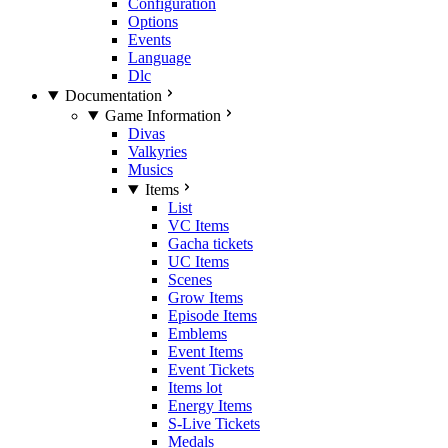
Configuration
Options
Events
Language
Dlc
Documentation
Game Information
Divas
Valkyries
Musics
Items
List
VC Items
Gacha tickets
UC Items
Scenes
Grow Items
Episode Items
Emblems
Event Items
Event Tickets
Items lot
Energy Items
S-Live Tickets
Medals