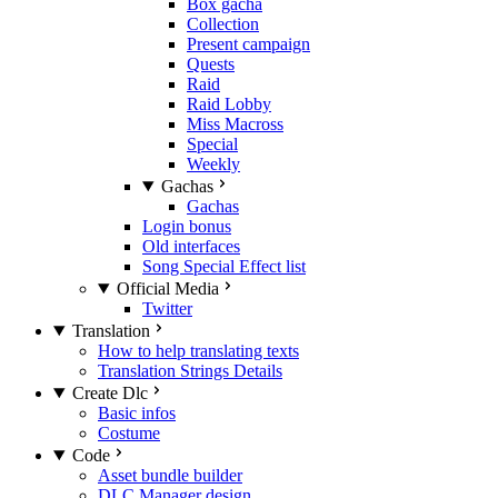
Box gacha
Collection
Present campaign
Quests
Raid
Raid Lobby
Miss Macross
Special
Weekly
Gachas
Gachas
Login bonus
Old interfaces
Song Special Effect list
Official Media
Twitter
Translation
How to help translating texts
Translation Strings Details
Create Dlc
Basic infos
Costume
Code
Asset bundle builder
DLC Manager design