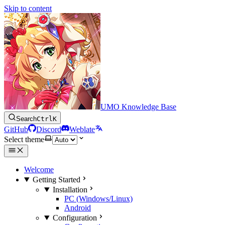
Skip to content
UMO Knowledge Base
Search
Ctrl
K
GitHub
Discord
Weblate
Select theme
Welcome
Getting Started
Installation
PC (Windows/Linux)
Android
Configuration