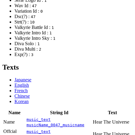
Serie Logo Id :
1
Wav Id :
47
Variation Id :
0
Dsc(?) :
47
Strt(?) :
10
Valkyrie Battle Id :
1
Valkyrie Intro Id :
1
Valkyrie Intro Sky :
1
Diva Solo :
1
Diva Multi :
2
Exp(?) :
3
Texts
Japanese
English
French
Chinese
Korean
Name
String Id
Text
music_text
Name
Hear The Universe
musicName_0047_musicname
Offcial
music_text
Hear The Universe