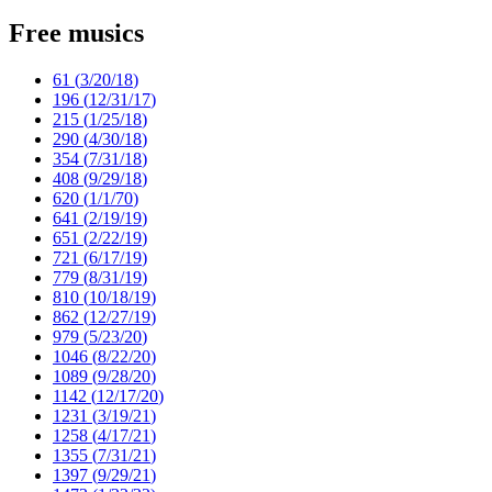
Free musics
61 (
3/20/18
)
196 (
12/31/17
)
215 (
1/25/18
)
290 (
4/30/18
)
354 (
7/31/18
)
408 (
9/29/18
)
620 (
1/1/70
)
641 (
2/19/19
)
651 (
2/22/19
)
721 (
6/17/19
)
779 (
8/31/19
)
810 (
10/18/19
)
862 (
12/27/19
)
979 (
5/23/20
)
1046 (
8/22/20
)
1089 (
9/28/20
)
1142 (
12/17/20
)
1231 (
3/19/21
)
1258 (
4/17/21
)
1355 (
7/31/21
)
1397 (
9/29/21
)