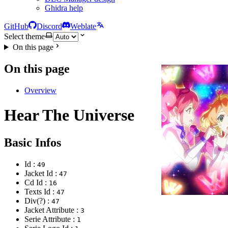
Ghidra help
GitHub
Discord
Weblate
Select theme
On this page
On this page
Overview
Hear The Universe
Basic Infos
Id :
49
Jacket Id :
47
Cd Id :
16
Texts Id :
47
Div(?) :
47
Jacket Attribute :
3
Serie Attribute :
1