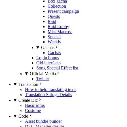
Box gacha
Collection
Present campaign
Quests
Raid
Raid Lobby
Miss Macross
Special
Weekly
Gachas
Gachas
Login bonus
Old interfaces
Song Special Effect list
Official Media
Twitter
Translation
How to help translating texts
Translation Strings Details
Create Dlc
Basic infos
Costume
Code
Asset bundle builder
DLC Manager design