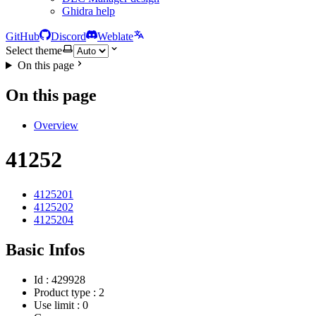
Ghidra help
GitHub
Discord
Weblate
Select theme
On this page
On this page
Overview
41252
4125201
4125202
4125204
Basic Infos
Id : 429928
Product type : 2
Use limit : 0