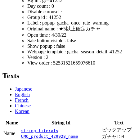
Bg Id : gc=41252
Day count : 0
Disable carousel :
Group id : 41252
Label : popup_gacha_once_rate_warning
Original name : ★5以上確定ガチャ
Open time :
4/30/22
Sale button visible : false
Show popup : false
Webpage template : gacha_season_detail_41252
Version : 2
View order : 52531521659076610
Texts
Japanese
English
French
Chinese
Korean
Name
String Id
Text
ピックアップ
string_literals
Name
ガチャ159
UMO_product_429928_name