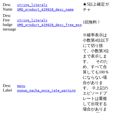
★5以上確定ガ
Desc
string_literals
Name
チャ
UMO_product_429928_desc_name
Desc
Free
string_literals
1回無料！
badge
UMO_product_429928_desc_free_msg
message
※確率表示は
小数第4位以下
にて切り捨
て、小数第3位
まで表示しま
す。 そのた
め、すべて合
算しても100％
にならない場
合がありま
Desc
menu
す。 ※上記の
Label
popup_gacha_once_rate_warning
エピソードプ
レートは重複
して出現する
場合がありま