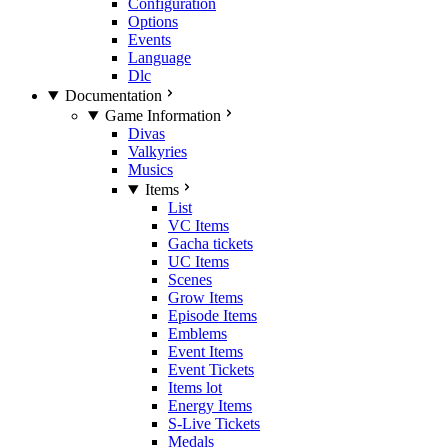
Configuration
Options
Events
Language
Dlc
Documentation
Game Information
Divas
Valkyries
Musics
Items
List
VC Items
Gacha tickets
UC Items
Scenes
Grow Items
Episode Items
Emblems
Event Items
Event Tickets
Items lot
Energy Items
S-Live Tickets
Medals