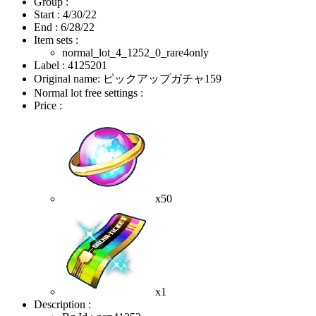
Group :
Start :
4/30/22
End :
6/28/22
Item sets :
normal_lot_4_1252_0_rare4only
Label : 4125201
Original name: ピックアップガチャ159
Normal lot free settings :
Price :
x50
x1
Description :