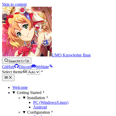
Skip to content
UMO Knowledge Base
Search
Ctrl
K
GitHub
Discord
Weblate
Select theme
Welcome
Getting Started
Installation
PC (Windows/Linux)
Android
Configuration