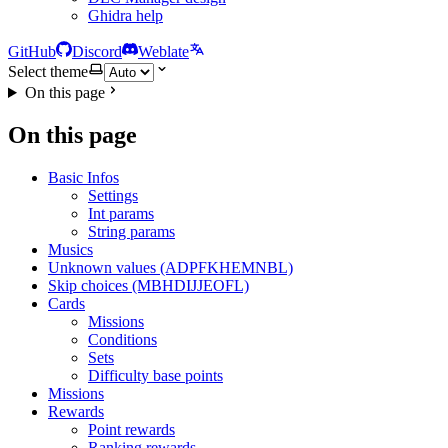
Ghidra help
GitHub
Discord
Weblate
Select theme
On this page
On this page
Basic Infos
Settings
Int params
String params
Musics
Unknown values (ADPFKHEMNBL)
Skip choices (MBHDIJJEOFL)
Cards
Missions
Conditions
Sets
Difficulty base points
Missions
Rewards
Point rewards
Ranking rewards