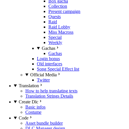
Box gacha
Collection
Present campaign
Quests
Raid
Raid Lobby
Miss Macross
Special
Weekly
Gachas
Gachas
Login bonus
Old interfaces
Song Special Effect list
Official Media
Twitter
Translation
How to help translating texts
Translation Strings Details
Create Dlc
Basic infos
Costume
Code
Asset bundle builder
DLC Manager design