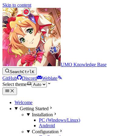
Skip to content
UMO Knowledge Base
Search
Ctrl
K
GitHub
Discord
Weblate
Select theme
Welcome
Getting Started
Installation
PC (Windows/Linux)
Android
Configuration