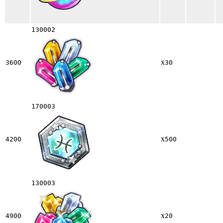
130002
x
3600
30
170003
x
4200
500
130003
x
4900
20