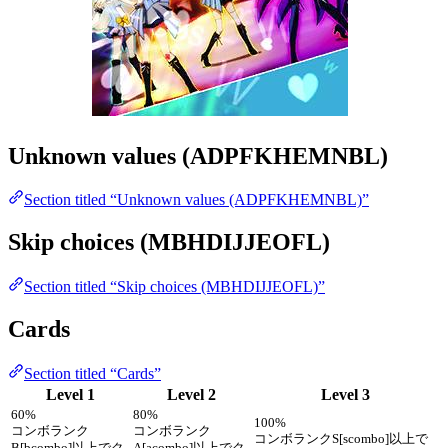
Unknown values (ADPFKHEMNBL)
Section titled “Unknown values (ADPFKHEMNBL)”
Skip choices (MBHDIJJEOFL)
Section titled “Skip choices (MBHDIJJEOFL)”
Cards
Section titled “Cards”
Level 1
Level 2
Level 3
60%
80%
100%
コンボランク
コンボランク
コンボランクS[scombo]以上で