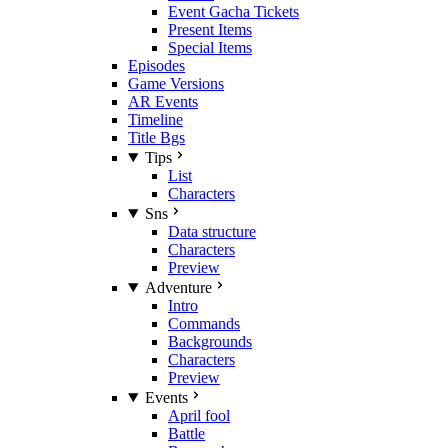
Event Gacha Tickets
Present Items
Special Items
Episodes
Game Versions
AR Events
Timeline
Title Bgs
Tips
List
Characters
Sns
Data structure
Characters
Preview
Adventure
Intro
Commands
Backgrounds
Characters
Preview
Events
April fool
Battle