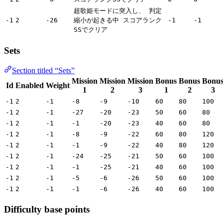
超歌姫モードに突入し、 判定
-1
2
-26
縮小が起きる中 スコアランク
-1
-1
SSでクリア
Sets
Section titled “Sets”
Mission
Mission
Mission
Bonus
Bonus
Bonu
Id
Enabled
Weight
1
2
3
1
2
3
-1
2
-1
-8
-9
-10
60
80
100
-1
2
-1
-27
-20
-23
50
60
80
-1
2
-1
-1
-20
-23
40
60
80
-1
2
-1
-8
-9
-22
60
80
120
-1
2
-1
-1
-9
-22
40
80
120
-1
2
-1
-24
-25
-21
50
60
100
-1
2
-1
-1
-25
-21
40
60
100
-1
2
-1
-5
-6
-26
50
60
100
-1
2
-1
-1
-6
-26
40
60
100
Difficulty base points