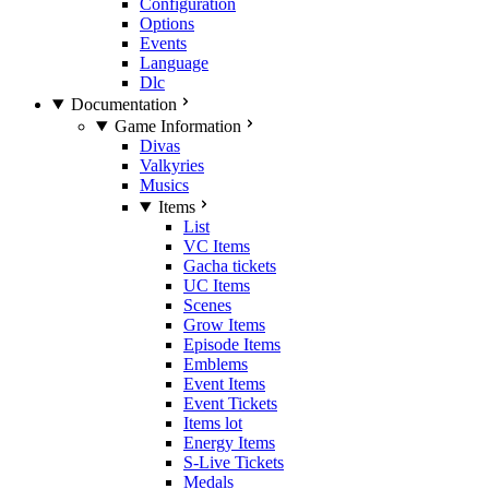
Configuration
Options
Events
Language
Dlc
Documentation
Game Information
Divas
Valkyries
Musics
Items
List
VC Items
Gacha tickets
UC Items
Scenes
Grow Items
Episode Items
Emblems
Event Items
Event Tickets
Items lot
Energy Items
S-Live Tickets
Medals