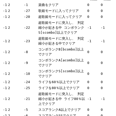
-1
2
-1
楽曲をクリア
0
0
-1
2
-27
歌姫モードに入ってクリア
0
0
-1
2
-20
超歌姫モードに入ってクリア
0
0
超歌姫モードに突入し、 判定
-1
2
-22
縮小が起きる中 コンボランク
-1
-1
S[scombo]以上でクリア
超歌姫モードに突入し、 判定
-1
2
-23
-1
-1
縮小が起きる中でクリア
コンボランクB[bcombo]以上
-1
2
-8
0
0
でクリア
コンボランクA[acombo]以上
-1
2
-9
0
0
でクリア
コンボランクS[scombo]以上
-1
2
-10
0
0
でクリア
-1
2
-24
ライフを60％以上でクリア
0
0
-1
2
-25
ライフを80％以上でクリア
0
0
超歌姫モードに突入し、 判定
-1
2
-21
縮小が起きる中 ライフ80％以
-1
-1
上でクリア
-1
2
-5
スコアランクA以上でクリア
0
0
-1
2
-6
スコアランクSSでクリア
0
0