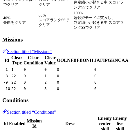
判定縮小が起きる中 スコアラ
でクリア
クリア
ンクSSでクリア
100%
60%
超歌姫モードに突入し、
40%
スコアランクSSで
楽曲をクリア
判定縮小が起きる中 スコアラ
クリア
ンクSSでクリア
Missions
Section titled “Missions”
Clear
Clear
Clear
Id
OOLNFBFBONH
JAFIPGKNCAA
Type
Condition
Value
-1
1
0
0
0
0
-8
22
0
1
0
0
-9
22
0
2
0
0
-10
22
0
3
0
0
Conditions
Section titled “Conditions”
Enemy
Enemy
Mission
Id
Enabled
Desc
center
live
Id
skill
skill