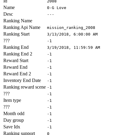
Id
2008
Name
0-G Love
Desc
---
Ranking Name
Ranking Api Name
mission_ranking_2008
Ranking Start
3/13/2018, 6:00:00 AM
???
-1
Ranking End
3/19/2018, 11:59:59 AM
Ranking End 2
-1
Reward Start
-1
Reward End
-1
Reward End 2
-1
Inventory End Date
-1
Ranking reward scene
-1
???
-1
Item type
-1
???
-1
Month odd
-1
Day group
-1
Save Idx
-1
Ranking support
0