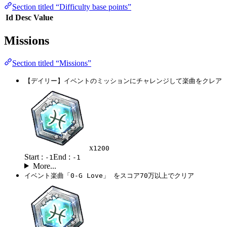
Section titled “Difficulty base points”
Id
Desc
Value
Missions
Section titled “Missions”
【デイリー】イベントのミッションにチャレンジして楽曲をクレア
x
1200
Start :
End :
-1
-1
More...
イベント楽曲「0-G Love」 をスコア70万以上でクリア