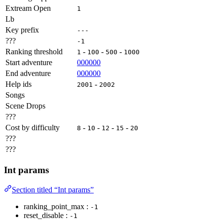
Extream Open
1
Lb
Key prefix
---
???
-1
Ranking threshold
-
-
-
1
100
500
1000
Start adventure
000000
End adventure
000000
Help ids
-
2001
2002
Songs
Scene Drops
???
Cost by difficulty
-
-
-
-
8
10
12
15
20
???
???
Int params
Section titled “Int params”
ranking_point_max :
-1
reset_disable :
-1