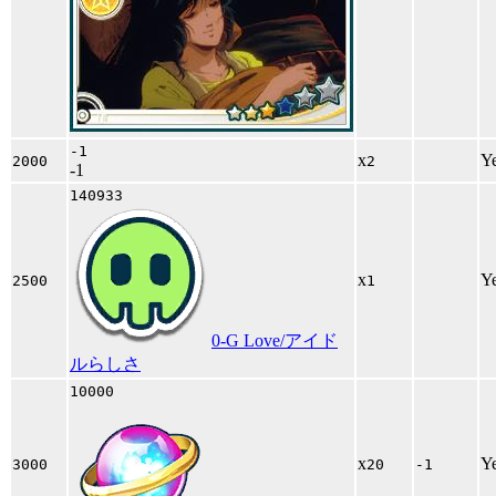
-1
x
Y
2000
2
-1
140933
x
Y
2500
1
0-G Love/アイド
ルらしさ
10000
x
Y
3000
20
-1