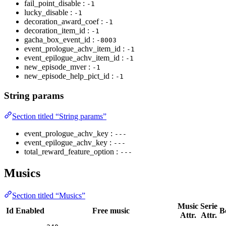
fail_point_disable :
-1
lucky_disable :
-1
decoration_award_coef :
-1
decoration_item_id :
-1
gacha_box_event_id :
-8003
event_prologue_achv_item_id :
-1
event_epilogue_achv_item_id :
-1
new_episode_mver :
-1
new_episode_help_pict_id :
-1
String params
Section titled “String params”
event_prologue_achv_key :
---
event_epilogue_achv_key :
---
total_reward_feature_option :
---
Musics
Section titled “Musics”
Music
Serie
Id
Enabled
Free music
B
Attr.
Attr.