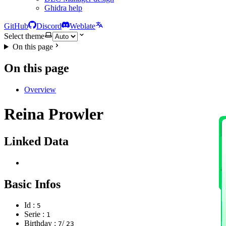
Ghidra help
GitHub
Discord
Weblate
Select theme
On this page
On this page
Overview
Reina Prowler
Linked Data
Basic Infos
Id :
5
Serie :
1
Birthday :
/
7
23