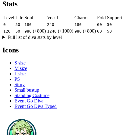
Stats
Level
Life
Soul
Vocal
Charm
Fold
Support
0
50
180
240
180
60
50
(+800)
(+1000)
(+800)
120
50
980
1240
980
60
50
Full list of diva stats by level
Icons
S size
M size
L size
PS
Story
Small bustup
Standing Costume
Event Go Diva
Event Go Diva Typed