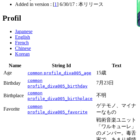
Added in version : [
1
]
6/30/17
: 本リリース
Profil
Japanese
English
French
Chinese
Korean
Name
String Id
Text
Age
15歳
common
profile_diva005_age
common
7月23日
Birthday
profile_diva005_birthday
common
不明
Birthplace
profile_diva005_birthplace
ゲテモノ、マイナ
common
Favorite
ーなもの
profile_diva005_favorite
戦術音楽ユニット
「ワルキューレ」
のメンバー。毒舌
家で、あまり感情