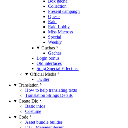
Box gacha
Collection
Present campaign
Quests
Raid
Raid Lobby
Miss Macross
Special
Weekly
Gachas
Gachas
Login bonus
Old interfaces
Song Special Effect list
Official Media
Twitter
Translation
How to help translating texts
Translation Strings Details
Create Dlc
Basic infos
Costume
Code
Asset bundle builder
DLC Manager design