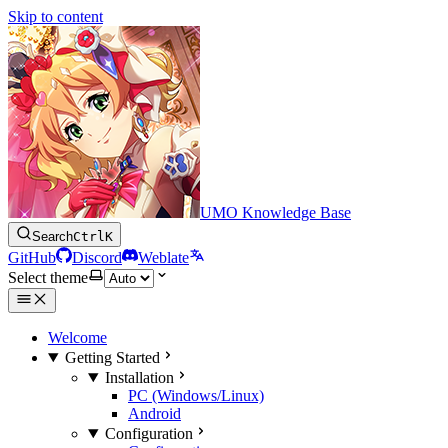
Skip to content
UMO Knowledge Base
Search
Ctrl
K
GitHub
Discord
Weblate
Select theme
Welcome
Getting Started
Installation
PC (Windows/Linux)
Android
Configuration