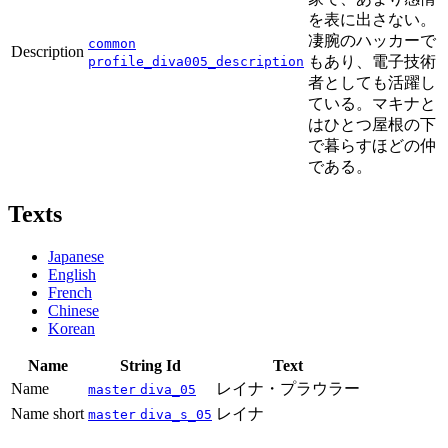
を表に出さない。
凄腕のハッカーで
common
Description
もあり、電子技術
profile_diva005_description
者としても活躍し
ている。マキナと
はひとつ屋根の下
で暮らすほどの仲
である。
Texts
Japanese
English
French
Chinese
Korean
Name
String Id
Text
Name
レイナ・プラウラー
master
diva_05
Name short
レイナ
master
diva_s_05