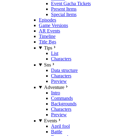
Event Gacha Tickets
Present Items
Special Items
Episodes
Game Versions
AR Events
Timeline
Title Bgs
Tips
List
Characters
Sns
Data structure
Characters
Preview
Adventure
Intro
Commands
Backgrounds
Characters
Preview
Events
April fool
Battle