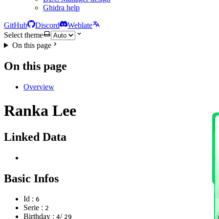
Ghidra help
GitHub
Discord
Weblate
Select theme
On this page
On this page
Overview
Ranka Lee
Linked Data
Basic Infos
Id :
6
Serie :
2
Birthday :
/
4
29