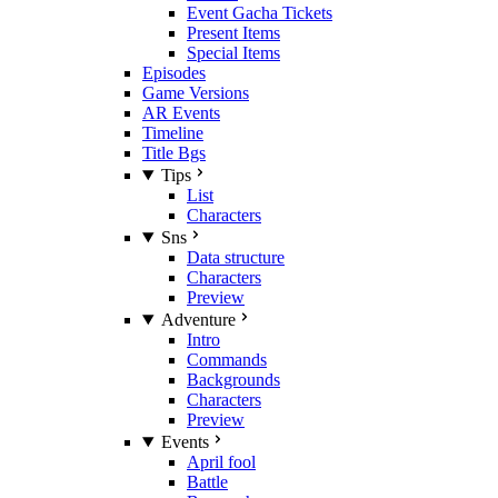
Event Gacha Tickets
Present Items
Special Items
Episodes
Game Versions
AR Events
Timeline
Title Bgs
Tips
List
Characters
Sns
Data structure
Characters
Preview
Adventure
Intro
Commands
Backgrounds
Characters
Preview
Events
April fool
Battle