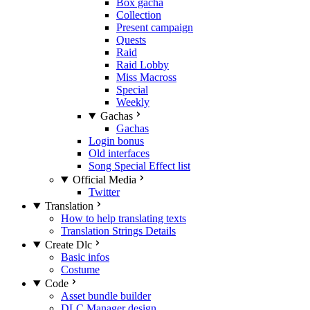
Box gacha
Collection
Present campaign
Quests
Raid
Raid Lobby
Miss Macross
Special
Weekly
Gachas
Gachas
Login bonus
Old interfaces
Song Special Effect list
Official Media
Twitter
Translation
How to help translating texts
Translation Strings Details
Create Dlc
Basic infos
Costume
Code
Asset bundle builder
DLC Manager design