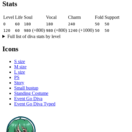
Stats
Level
Life
Soul
Vocal
Charm
Fold
Support
0
60
180
180
240
50
50
(+800)
(+800)
(+1000)
120
60
980
980
1240
50
50
Full list of diva stats by level
Icons
S size
M size
L size
PS
Story
Small bustup
Standing Costume
Event Go Diva
Event Go Diva Typed