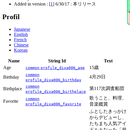
Added in version : [
1
]
6/30/17
: 本リリース
Profil
Japanese
English
French
Chinese
Korean
Name
String Id
Text
Age
15歳
common
profile_diva006_age
common
4月29日
Birthday
profile_diva006_birthday
common
第117次調査船団
Birthplace
profile_diva006_birthplace
歌うこと、料理、
common
Favorite
音楽鑑賞
profile_diva006_favorite
ふとしたきっかけ
からデビューし、
たちまち人気アイ
ドルとなった「超