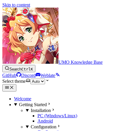
Skip to content
UMO Knowledge Base
Search
Ctrl
K
GitHub
Discord
Weblate
Select theme
Welcome
Getting Started
Installation
PC (Windows/Linux)
Android
Configuration