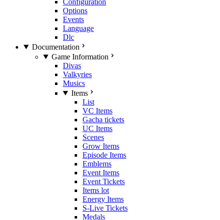
Configuration
Options
Events
Language
Dlc
Documentation
Game Information
Divas
Valkyries
Musics
Items
List
VC Items
Gacha tickets
UC Items
Scenes
Grow Items
Episode Items
Emblems
Event Items
Event Tickets
Items lot
Energy Items
S-Live Tickets
Medals