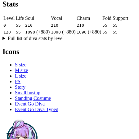
Stats
Level
Life
Soul
Vocal
Charm
Fold
Support
0
55
210
210
210
55
55
(+880)
(+880)
(+880)
120
55
1090
1090
1090
55
55
Full list of diva stats by level
Icons
S size
M size
L size
PS
Story
Small bustup
Standing Costume
Event Go Diva
Event Go Diva Typed