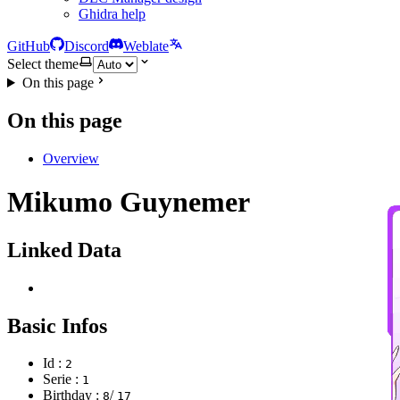
Ghidra help
GitHub
Discord
Weblate
Select theme
On this page
On this page
Overview
Mikumo Guynemer
Linked Data
Basic Infos
Id :
2
Serie :
1
Birthday :
/
8
17