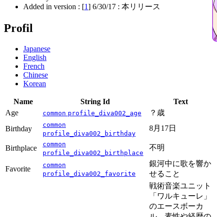
Added in version : [
1
]
6/30/17
: 本リリース
Profil
Japanese
English
French
Chinese
Korean
Name
String Id
Text
Age
？歳
common
profile_diva002_age
common
8月17日
Birthday
profile_diva002_birthday
common
不明
Birthplace
profile_diva002_birthplace
銀河中に歌を響か
common
Favorite
せること
profile_diva002_favorite
戦術音楽ユニット
「ワルキューレ」
のエースボーカ
ル。素性や経歴の