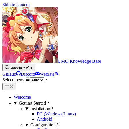
Skip to content
UMO Knowledge Base
Search
Ctrl
K
GitHub
Discord
Weblate
Select theme
Welcome
Getting Started
Installation
PC (Windows/Linux)
Android
Configuration