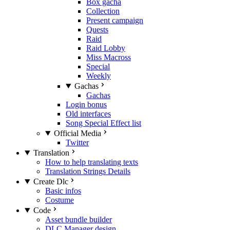
Box gacha
Collection
Present campaign
Quests
Raid
Raid Lobby
Miss Macross
Special
Weekly
Gachas
Gachas
Login bonus
Old interfaces
Song Special Effect list
Official Media
Twitter
Translation
How to help translating texts
Translation Strings Details
Create Dlc
Basic infos
Costume
Code
Asset bundle builder
DLC Manager design