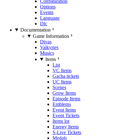
Configuration
Options
Events
Language
Dlc
Documentation
Game Information
Divas
Valkyries
Musics
Items
List
VC Items
Gacha tickets
UC Items
Scenes
Grow Items
Episode Items
Emblems
Event Items
Event Tickets
Items lot
Energy Items
S-Live Tickets
Medals