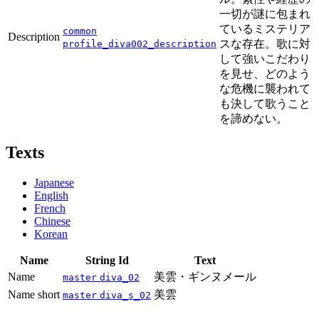
一切が謎に包まれ
ているミステリア
common
Description
スな存在。歌に対
profile_diva002_description
して強いこだわり
を見せ、どのよう
な危機に襲われて
も決して歌うこと
を諦めない。
Texts
Japanese
English
French
Chinese
Korean
Name
String Id
Text
Name
美雲・ギンヌメール
master
diva_02
Name short
美雲
master
diva_s_02