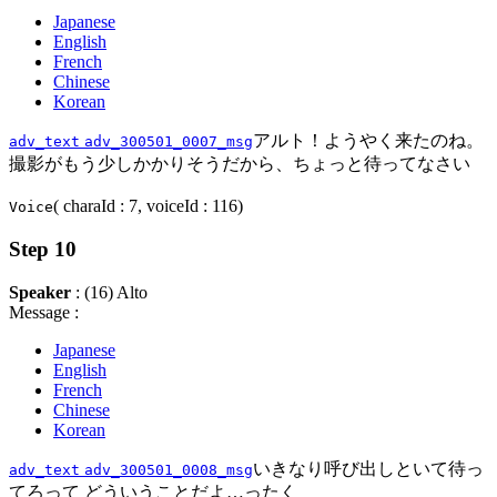
Japanese
English
French
Chinese
Korean
アルト！ようやく来たのね。
adv_text
adv_300501_0007_msg
撮影がもう少しかかりそうだから、ちょっと待ってなさい
( charaId : 7, voiceId : 116)
Voice
Step 10
Speaker
: (16) Alto
Message :
Japanese
English
French
Chinese
Korean
いきなり呼び出しといて待っ
adv_text
adv_300501_0008_msg
てろって どういうことだよ…ったく