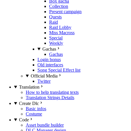
Box gacha
Collection
Present campaign
Quests
Raid
Raid Lobby
Miss Macross
Special
Weekly
Gachas
Gachas
Login bonus
Old interfaces
Song Special Effect list
Official Media
Twitter
Translation
How to help translating texts
Translation Strings Details
Create Dlc
Basic infos
Costume
Code
Asset bundle builder
DLC Manager design