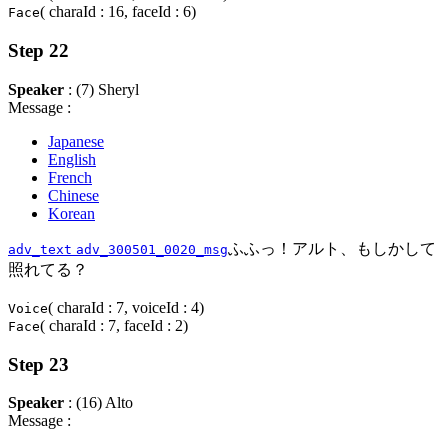
( charaId : 16, faceId : 6)
Face
Step 22
Speaker
: (7) Sheryl
Message :
Japanese
English
French
Chinese
Korean
ふふっ！アルト、もしかして
adv_text
adv_300501_0020_msg
照れてる？
( charaId : 7, voiceId : 4)
Voice
( charaId : 7, faceId : 2)
Face
Step 23
Speaker
: (16) Alto
Message :