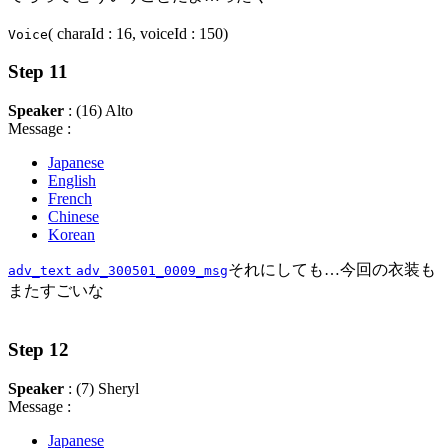
( charaId : 16, voiceId : 150)
Voice
Step 11
Speaker
: (16) Alto
Message :
Japanese
English
French
Chinese
Korean
それにしても…今回の衣装も
adv_text
adv_300501_0009_msg
またすごいな
Step 12
Speaker
: (7) Sheryl
Message :
Japanese