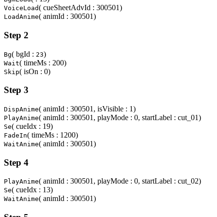
( cueSheetAdvId : 300501)
VoiceLoad
( animId : 300501)
LoadAnime
Step 2
( bgId :
)
Bg
23
( timeMs : 200)
Wait
( isOn : 0)
Skip
Step 3
( animId : 300501, isVisible : 1)
DispAnime
( animId : 300501, playMode : 0, startLabel : cut_01)
PlayAnime
( cueIdx : 19)
Se
( timeMs : 1200)
FadeIn
( animId : 300501)
WaitAnime
Step 4
( animId : 300501, playMode : 0, startLabel : cut_02)
PlayAnime
( cueIdx : 13)
Se
( animId : 300501)
WaitAnime