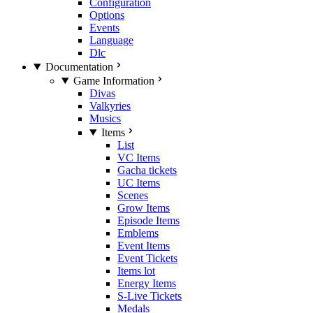
Configuration
Options
Events
Language
Dlc
Documentation
Game Information
Divas
Valkyries
Musics
Items
List
VC Items
Gacha tickets
UC Items
Scenes
Grow Items
Episode Items
Emblems
Event Items
Event Tickets
Items lot
Energy Items
S-Live Tickets
Medals