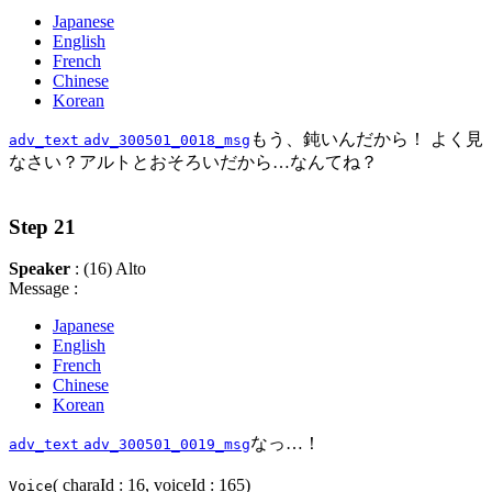
Japanese
English
French
Chinese
Korean
もう、鈍いんだから！ よく見
adv_text
adv_300501_0018_msg
なさい？アルトとおそろいだから…なんてね？
Step 21
Speaker
: (16) Alto
Message :
Japanese
English
French
Chinese
Korean
なっ…！
adv_text
adv_300501_0019_msg
( charaId : 16, voiceId : 165)
Voice