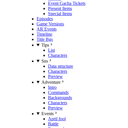
Event Gacha Tickets
Present Items
Special Items
Episodes
Game Versions
AR Events
Timeline
Title Bgs
Tips
List
Characters
Sns
Data structure
Characters
Preview
Adventure
Intro
Commands
Backgrounds
Characters
Preview
Events
April fool
Battle