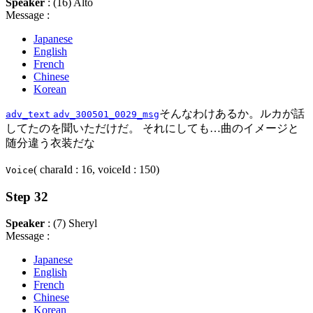
Speaker
: (16) Alto
Message :
Japanese
English
French
Chinese
Korean
そんなわけあるか。ルカが話
adv_text
adv_300501_0029_msg
してたのを聞いただけだ。 それにしても…曲のイメージと
随分違う衣装だな
( charaId : 16, voiceId : 150)
Voice
Step 32
Speaker
: (7) Sheryl
Message :
Japanese
English
French
Chinese
Korean