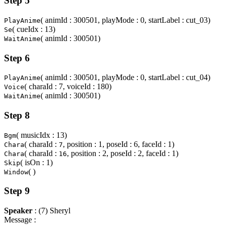
Step 5
( animId : 300501, playMode : 0, startLabel : cut_03)
PlayAnime
( cueIdx : 13)
Se
( animId : 300501)
WaitAnime
Step 6
( animId : 300501, playMode : 0, startLabel : cut_04)
PlayAnime
( charaId : 7, voiceId : 180)
Voice
( animId : 300501)
WaitAnime
Step 8
( musicIdx : 13)
Bgm
( charaId :
, position : 1, poseId : 6, faceId : 1)
Chara
7
( charaId :
, position : 2, poseId : 2, faceId : 1)
Chara
16
( isOn : 1)
Skip
( )
Window
Step 9
Speaker
: (7) Sheryl
Message :