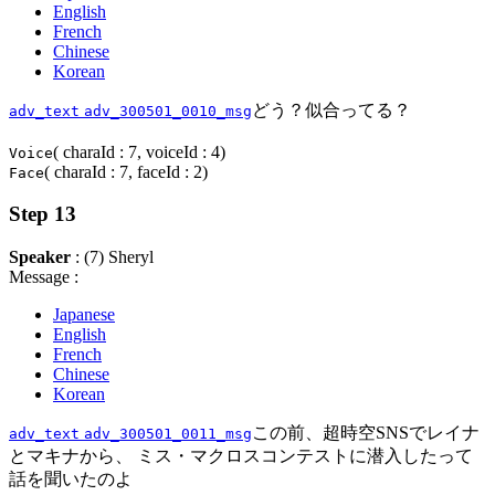
English
French
Chinese
Korean
どう？似合ってる？
adv_text
adv_300501_0010_msg
( charaId : 7, voiceId : 4)
Voice
( charaId : 7, faceId : 2)
Face
Step 13
Speaker
: (7) Sheryl
Message :
Japanese
English
French
Chinese
Korean
この前、超時空SNSでレイナ
adv_text
adv_300501_0011_msg
とマキナから、 ミス・マクロスコンテストに潜入したって
話を聞いたのよ