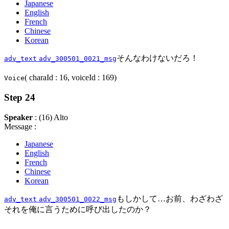
Japanese
English
French
Chinese
Korean
そんなわけないだろ！
adv_text
adv_300501_0021_msg
( charaId : 16, voiceId : 169)
Voice
Step 24
Speaker
: (16) Alto
Message :
Japanese
English
French
Chinese
Korean
もしかして…お前、わざわざ
adv_text
adv_300501_0022_msg
それを俺に言うために呼び出したのか？