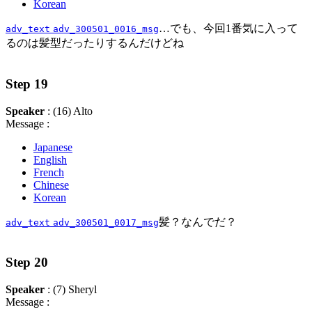
Korean
…でも、今回1番気に入って
adv_text
adv_300501_0016_msg
るのは髪型だったりするんだけどね
Step 19
Speaker
: (16) Alto
Message :
Japanese
English
French
Chinese
Korean
髪？なんでだ？
adv_text
adv_300501_0017_msg
Step 20
Speaker
: (7) Sheryl
Message :