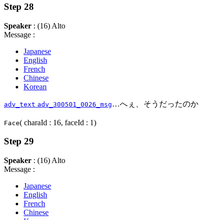
Step 28
Speaker
: (16) Alto
Message :
Japanese
English
French
Chinese
Korean
…へぇ、そうだったのか
adv_text
adv_300501_0026_msg
( charaId : 16, faceId : 1)
Face
Step 29
Speaker
: (16) Alto
Message :
Japanese
English
French
Chinese