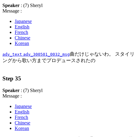
Speaker
: (7) Sheryl
Message :
Japanese
English
French
Chinese
Korean
曲だけじゃないわ。 スタイリ
adv_text
adv_300501_0032_msg
ングから歌い方までプロデュースされたの
Step 35
Speaker
: (7) Sheryl
Message :
Japanese
English
French
Chinese
Korean