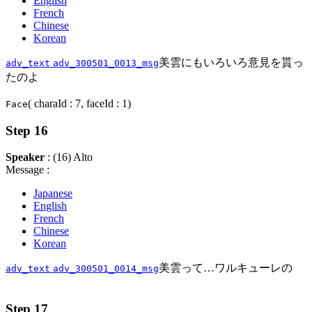
English
French
Chinese
Korean
美雲にもいろいろ意見を貰っ
adv_text
adv_300501_0013_msg
たのよ
( charaId : 7, faceId : 1)
Face
Step 16
Speaker
: (16) Alto
Message :
Japanese
English
French
Chinese
Korean
美雲って…ワルキューレの
adv_text
adv_300501_0014_msg
Step 17