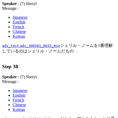
Speaker
: (7) Sheryl
Message :
Japanese
English
French
Chinese
Korean
シェリル・ノームを1番理解
adv_text
adv_300501_0035_msg
しているのはシェリル・ノームだもの
Step 38
Speaker
: (7) Sheryl
Message :
Japanese
English
French
Chinese
Korean