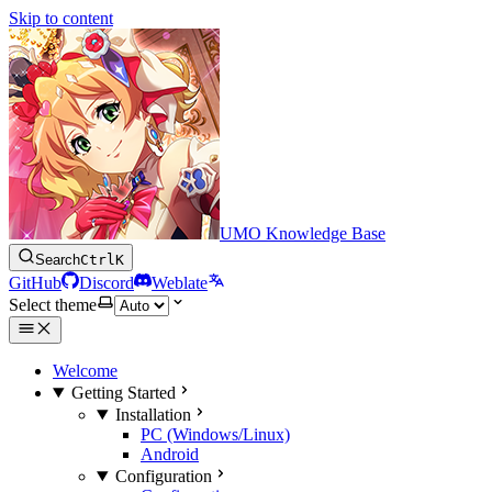
Skip to content
UMO Knowledge Base
Search
Ctrl
K
GitHub
Discord
Weblate
Select theme
Welcome
Getting Started
Installation
PC (Windows/Linux)
Android
Configuration