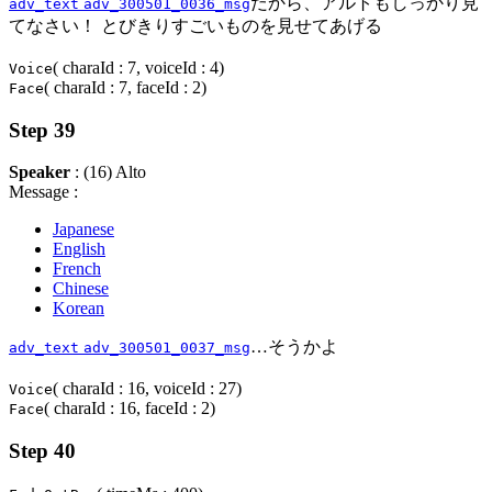
だから、アルトもしっかり見
adv_text
adv_300501_0036_msg
てなさい！ とびきりすごいものを見せてあげる
( charaId : 7, voiceId : 4)
Voice
( charaId : 7, faceId : 2)
Face
Step 39
Speaker
: (16) Alto
Message :
Japanese
English
French
Chinese
Korean
…そうかよ
adv_text
adv_300501_0037_msg
( charaId : 16, voiceId : 27)
Voice
( charaId : 16, faceId : 2)
Face
Step 40