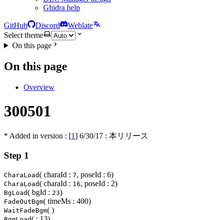
Ghidra help
GitHub
Discord
Weblate
Select theme
On this page
On this page
Overview
300501
* Added in version : [
1
]
6/30/17
: 本リリース
Step 1
( charaId :
, poseId : 6)
CharaLoad
7
( charaId :
, poseId : 2)
CharaLoad
16
( bgId :
)
BgLoad
23
( timeMs : 400)
FadeOutBgm
( )
WaitFadeBgm
( : 13)
BgmLoad