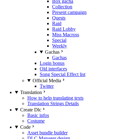
Box gacha
Collection
Present campaign
Quests
Raid
Raid Lobby
Miss Macross
Special
Weekly
Gachas
Gachas
Login bonus
Old interfaces
Song Special Effect list
Official Media
Twitter
Translation
How to help translating texts
Translation Strings Details
Create Dlc
Basic infos
Costume
Code
Asset bundle builder
DLC Manager design