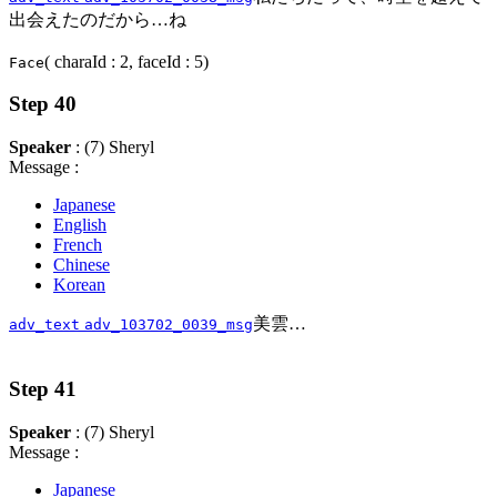
出会えたのだから…ね
( charaId : 2, faceId : 5)
Face
Step 40
Speaker
: (7) Sheryl
Message :
Japanese
English
French
Chinese
Korean
美雲…
adv_text
adv_103702_0039_msg
Step 41
Speaker
: (7) Sheryl
Message :
Japanese