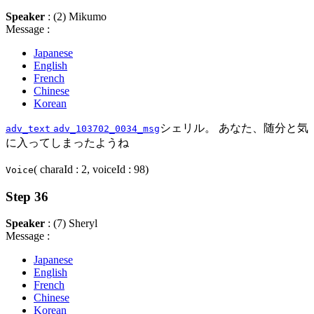
Speaker
: (2) Mikumo
Message :
Japanese
English
French
Chinese
Korean
シェリル。 あなた、随分と気
adv_text
adv_103702_0034_msg
に入ってしまったようね
( charaId : 2, voiceId : 98)
Voice
Step 36
Speaker
: (7) Sheryl
Message :
Japanese
English
French
Chinese
Korean