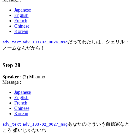
Japanese
English
French
Chinese
Korean
だってわたしは、シェリル・
adv_text
adv_103702_0026_msg
ノームなんだから！
Step 28
Speaker
: (2) Mikumo
Message :
Japanese
English
French
Chinese
Korean
あなたのそういう自信家なと
adv_text
adv_103702_0027_msg
ころ 嫌いじゃないわ