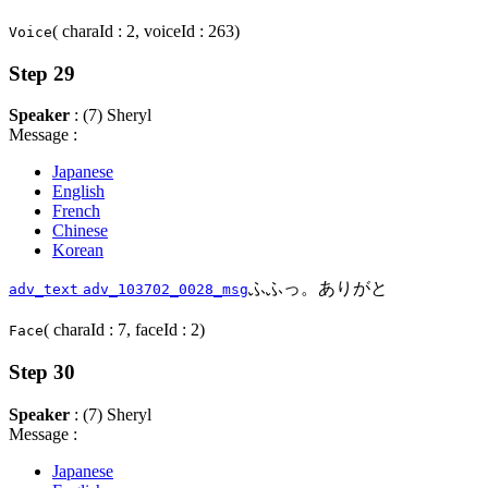
( charaId : 2, voiceId : 263)
Voice
Step 29
Speaker
: (7) Sheryl
Message :
Japanese
English
French
Chinese
Korean
ふふっ。ありがと
adv_text
adv_103702_0028_msg
( charaId : 7, faceId : 2)
Face
Step 30
Speaker
: (7) Sheryl
Message :
Japanese