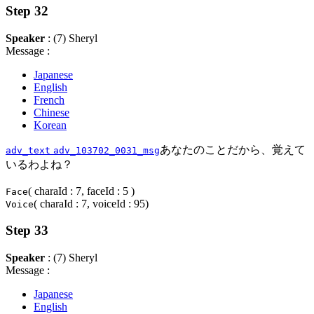
Step 32
Speaker
: (7) Sheryl
Message :
Japanese
English
French
Chinese
Korean
あなたのことだから、覚えて
adv_text
adv_103702_0031_msg
いるわよね？
( charaId : 7, faceId : 5 )
Face
( charaId : 7, voiceId : 95)
Voice
Step 33
Speaker
: (7) Sheryl
Message :
Japanese
English