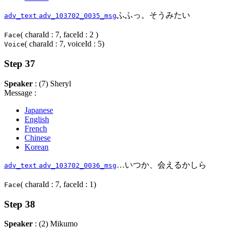
ふふっ。そうみたい
adv_text
adv_103702_0035_msg
( charaId : 7, faceId : 2 )
Face
( charaId : 7, voiceId : 5)
Voice
Step 37
Speaker
: (7) Sheryl
Message :
Japanese
English
French
Chinese
Korean
…いつか、会えるかしら
adv_text
adv_103702_0036_msg
( charaId : 7, faceId : 1)
Face
Step 38
Speaker
: (2) Mikumo