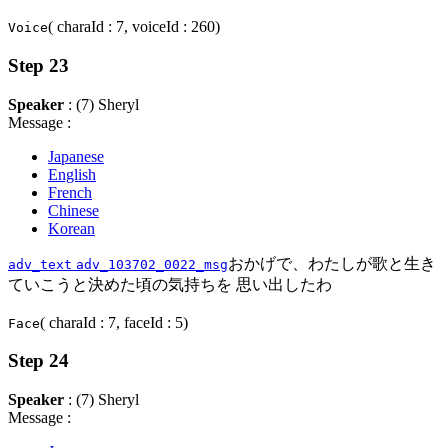
( charaId : 7, voiceId : 260)
Voice
Step 23
Speaker
: (7) Sheryl
Message :
Japanese
English
French
Chinese
Korean
おかげで、わたしが歌と生き
adv_text
adv_103702_0022_msg
ていこうと決めた頃の気持ちを 思い出したわ
( charaId : 7, faceId : 5)
Face
Step 24
Speaker
: (7) Sheryl
Message :