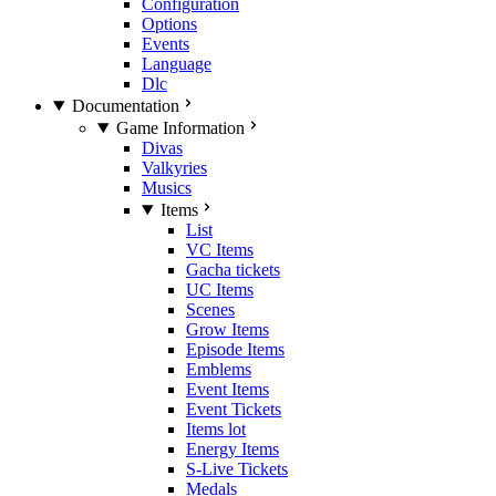
Configuration
Options
Events
Language
Dlc
Documentation
Game Information
Divas
Valkyries
Musics
Items
List
VC Items
Gacha tickets
UC Items
Scenes
Grow Items
Episode Items
Emblems
Event Items
Event Tickets
Items lot
Energy Items
S-Live Tickets
Medals