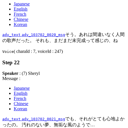
Japanese
English
French
Chinese
Korean
そう。あれは間違いなく人間
adv_text
adv_103702_0020_msg
の歌声だった。 それも、まだまだ未完成って感じの、ね
( charaId : 7, voiceId : 247)
Voice
Step 22
Speaker
: (7) Sheryl
Message :
Japanese
English
French
Chinese
Korean
でも、それがとても心地よか
adv_text
adv_103702_0021_msg
ったの。 汚れのない夢、無垢な風のようで…