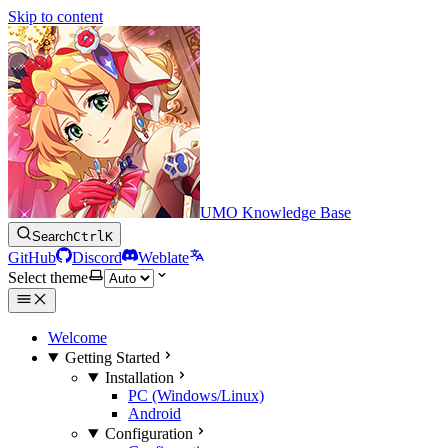
Skip to content
UMO Knowledge Base
Search
Ctrl
K
GitHub
Discord
Weblate
Select theme
Welcome
Getting Started
Installation
PC (Windows/Linux)
Android
Configuration