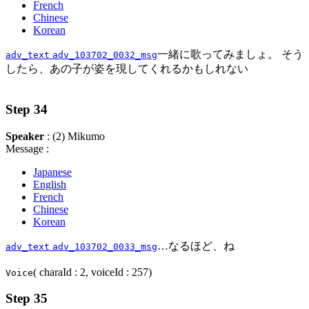
French
Chinese
Korean
一緒に歌ってみましょ。 そう
adv_text
adv_103702_0032_msg
したら、あの子が姿を現してくれるかもしれない
Step 34
Speaker
: (2) Mikumo
Message :
Japanese
English
French
Chinese
Korean
…なるほど、ね
adv_text
adv_103702_0033_msg
( charaId : 2, voiceId : 257)
Voice
Step 35