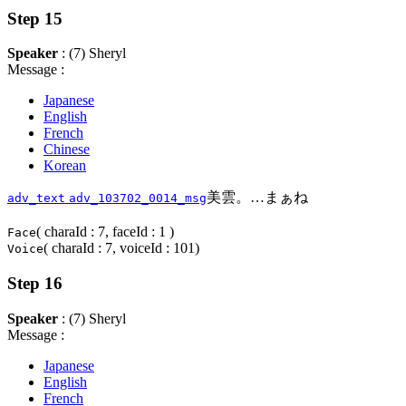
Step 15
Speaker
: (7) Sheryl
Message :
Japanese
English
French
Chinese
Korean
美雲。…まぁね
adv_text
adv_103702_0014_msg
( charaId : 7, faceId : 1 )
Face
( charaId : 7, voiceId : 101)
Voice
Step 16
Speaker
: (7) Sheryl
Message :
Japanese
English
French