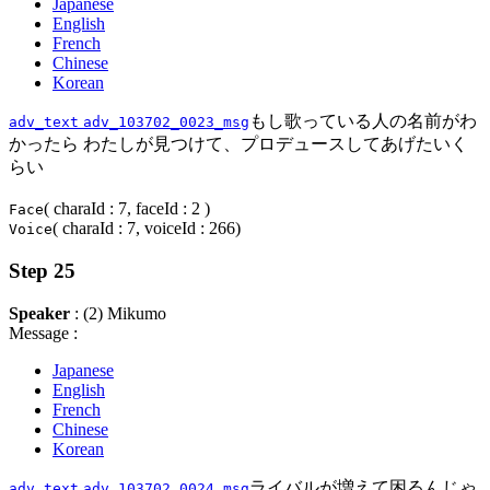
Japanese
English
French
Chinese
Korean
もし歌っている人の名前がわ
adv_text
adv_103702_0023_msg
かったら わたしが見つけて、プロデュースしてあげたいく
らい
( charaId : 7, faceId : 2 )
Face
( charaId : 7, voiceId : 266)
Voice
Step 25
Speaker
: (2) Mikumo
Message :
Japanese
English
French
Chinese
Korean
ライバルが増えて困るんじゃ
adv_text
adv_103702_0024_msg