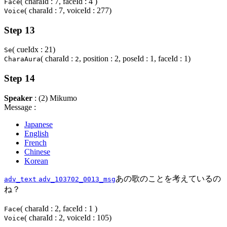
( charaId : 7, faceId : 4 )
Face
( charaId : 7, voiceId : 277)
Voice
Step 13
( cueIdx : 21)
Se
( charaId :
, position : 2, poseId : 1, faceId : 1)
CharaAura
2
Step 14
Speaker
: (2) Mikumo
Message :
Japanese
English
French
Chinese
Korean
あの歌のことを考えているの
adv_text
adv_103702_0013_msg
ね？
( charaId : 2, faceId : 1 )
Face
( charaId : 2, voiceId : 105)
Voice