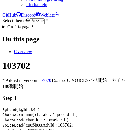
Ghidra help
GitHub
Discord
Weblate
Select theme
On this page
On this page
Overview
103702
* Added in version : [
4070
]
5/31/20
: VOICESイベ開始 ガチャ
180弾開始
Step 1
( bgId :
)
BgLoad
84
( charaId :
, poseId : 1 )
CharaAuraLoad
2
( charaId :
, poseId : 1 )
CharaLoad
7
( cueSheetAdvId : 103702)
VoiceLoad