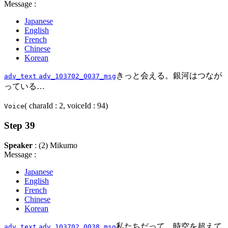
Message :
Japanese
English
French
Chinese
Korean
きっと会える。銀河はつなが
adv_text
adv_103702_0037_msg
っている…
( charaId : 2, voiceId : 94)
Voice
Step 39
Speaker
: (2) Mikumo
Message :
Japanese
English
French
Chinese
Korean
私たちだって、時空を超えて
adv_text
adv_103702_0038_msg