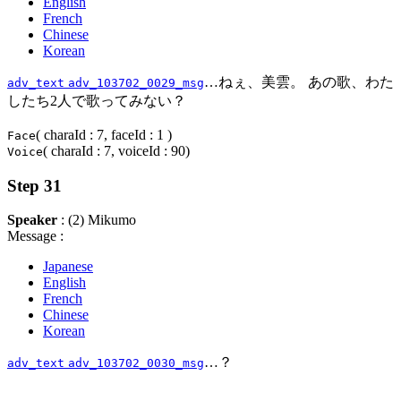
English
French
Chinese
Korean
…ねぇ、美雲。 あの歌、わた
adv_text
adv_103702_0029_msg
したち2人で歌ってみない？
( charaId : 7, faceId : 1 )
Face
( charaId : 7, voiceId : 90)
Voice
Step 31
Speaker
: (2) Mikumo
Message :
Japanese
English
French
Chinese
Korean
…？
adv_text
adv_103702_0030_msg