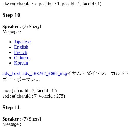
( charaId :
, position : 1, poseId : 1, faceId : 1)
Chara
7
Step 10
Speaker
: (7) Sheryl
Message :
Japanese
English
French
Chinese
Korean
イサム・ダイソン。 ガルド・
adv_text
adv_103702_0009_msg
ゴア・ボーマン…
( charaId : 7, faceId : 1 )
Face
( charaId : 7, voiceId : 275)
Voice
Step 11
Speaker
: (7) Sheryl
Message :