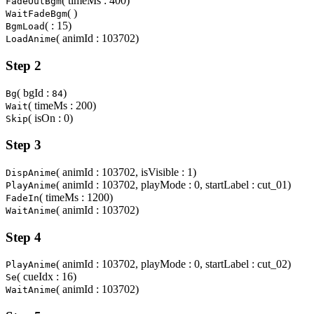
( timeMs : 400)
FadeOutBgm
( )
WaitFadeBgm
( : 15)
BgmLoad
( animId : 103702)
LoadAnime
Step 2
( bgId :
)
Bg
84
( timeMs : 200)
Wait
( isOn : 0)
Skip
Step 3
( animId : 103702, isVisible : 1)
DispAnime
( animId : 103702, playMode : 0, startLabel : cut_01)
PlayAnime
( timeMs : 1200)
FadeIn
( animId : 103702)
WaitAnime
Step 4
( animId : 103702, playMode : 0, startLabel : cut_02)
PlayAnime
( cueIdx : 16)
Se
( animId : 103702)
WaitAnime