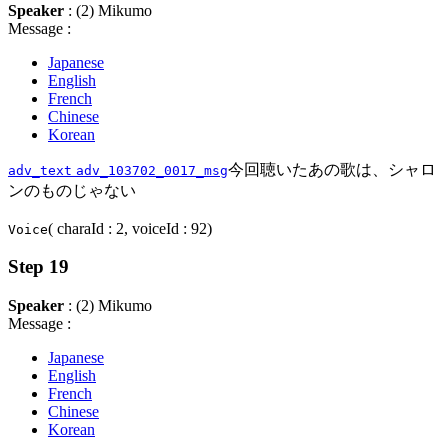
Speaker
: (2) Mikumo
Message :
Japanese
English
French
Chinese
Korean
今回聴いたあの歌は、シャロ
adv_text
adv_103702_0017_msg
ンのものじゃない
( charaId : 2, voiceId : 92)
Voice
Step 19
Speaker
: (2) Mikumo
Message :
Japanese
English
French
Chinese
Korean