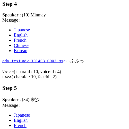
Step 4
Speaker
: (10) Minmay
Message :
Japanese
English
French
Chinese
Korean
…ふふっ
adv_text
adv_101403_0003_msg
( charaId : 10, voiceId : 4)
Voice
( charaId : 10, faceId : 2)
Face
Step 5
Speaker
: (34) 未沙
Message :
Japanese
English
French