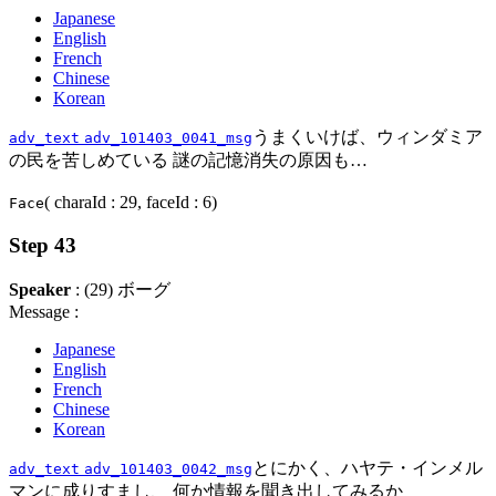
Japanese
English
French
Chinese
Korean
うまくいけば、ウィンダミア
adv_text
adv_101403_0041_msg
の民を苦しめている 謎の記憶消失の原因も…
( charaId : 29, faceId : 6)
Face
Step 43
Speaker
: (29) ボーグ
Message :
Japanese
English
French
Chinese
Korean
とにかく、ハヤテ・インメル
adv_text
adv_101403_0042_msg
マンに成りすまし、 何か情報を聞き出してみるか