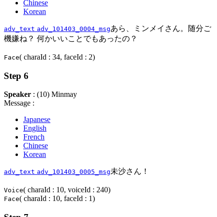
Chinese
Korean
あら、ミンメイさん。随分ご
adv_text
adv_101403_0004_msg
機嫌ね？ 何かいいことでもあったの？
( charaId : 34, faceId : 2)
Face
Step 6
Speaker
: (10) Minmay
Message :
Japanese
English
French
Chinese
Korean
未沙さん！
adv_text
adv_101403_0005_msg
( charaId : 10, voiceId : 240)
Voice
( charaId : 10, faceId : 1)
Face