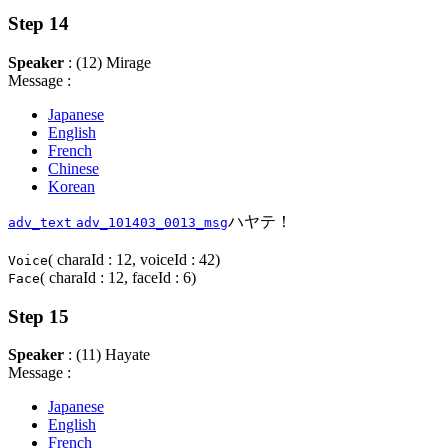
Step 14
Speaker
: (12) Mirage
Message :
Japanese
English
French
Chinese
Korean
ハヤテ！
adv_text
adv_101403_0013_msg
( charaId : 12, voiceId : 42)
Voice
( charaId : 12, faceId : 6)
Face
Step 15
Speaker
: (11) Hayate
Message :
Japanese
English
French