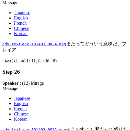
Message :
Japanese
English
French
Chinese
Korean
またってどういう意味だ、フ
adv_text
adv_101403_0024_msg
レイア
( charaId : 11, faceId : 6)
Face
Step 26
Speaker
: (12) Mirage
Message :
Japanese
English
French
Chinese
Korean
そうですよ！ 私だって怒りた
adv_text
adv_101403_0025_msg