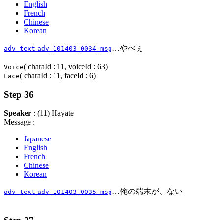
English
French
Chinese
Korean
…やべぇ
adv_text
adv_101403_0034_msg
( charaId : 11, voiceId : 63)
Voice
( charaId : 11, faceId : 6)
Face
Step 36
Speaker
: (11) Hayate
Message :
Japanese
English
French
Chinese
Korean
…俺の端末が、ない
adv_text
adv_101403_0035_msg