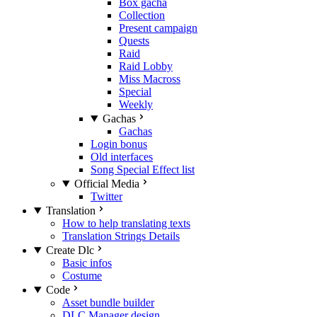
Box gacha
Collection
Present campaign
Quests
Raid
Raid Lobby
Miss Macross
Special
Weekly
Gachas
Gachas
Login bonus
Old interfaces
Song Special Effect list
Official Media
Twitter
Translation
How to help translating texts
Translation Strings Details
Create Dlc
Basic infos
Costume
Code
Asset bundle builder
DLC Manager design