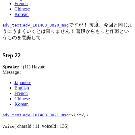
French
Chinese
Korean
ですが！ 毎度、今回と同じよ
adv_text
adv_101403_0020_msg
うにうまくいくとは限りません！ 普段からもっと作戦とい
うものを意識して…
Step 22
Speaker
: (11) Hayate
Message :
Japanese
English
French
Chinese
Korean
へいへい
adv_text
adv_101403_0021_msg
( charaId : 11, voiceId : 136)
Voice