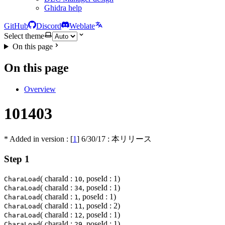
Ghidra help
GitHub
Discord
Weblate
Select theme
On this page
On this page
Overview
101403
* Added in version : [
1
]
6/30/17
: 本リリース
Step 1
( charaId :
, poseId : 1)
CharaLoad
10
( charaId :
, poseId : 1)
CharaLoad
34
( charaId :
, poseId : 1)
CharaLoad
1
( charaId :
, poseId : 2)
CharaLoad
11
( charaId :
, poseId : 1)
CharaLoad
12
( charaId :
, poseId : 1)
CharaLoad
29