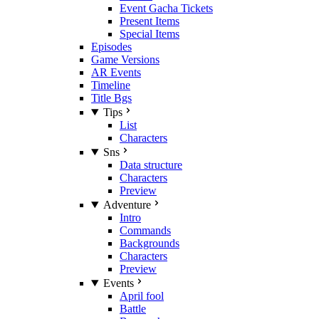
Event Gacha Tickets
Present Items
Special Items
Episodes
Game Versions
AR Events
Timeline
Title Bgs
Tips
List
Characters
Sns
Data structure
Characters
Preview
Adventure
Intro
Commands
Backgrounds
Characters
Preview
Events
April fool
Battle