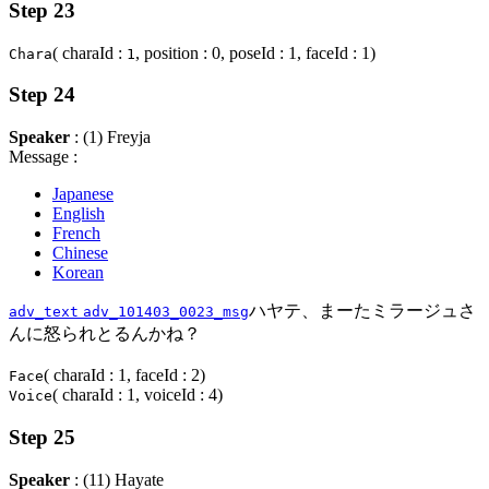
Step 23
( charaId :
, position : 0, poseId : 1, faceId : 1)
Chara
1
Step 24
Speaker
: (1) Freyja
Message :
Japanese
English
French
Chinese
Korean
ハヤテ、まーたミラージュさ
adv_text
adv_101403_0023_msg
んに怒られとるんかね？
( charaId : 1, faceId : 2)
Face
( charaId : 1, voiceId : 4)
Voice
Step 25
Speaker
: (11) Hayate