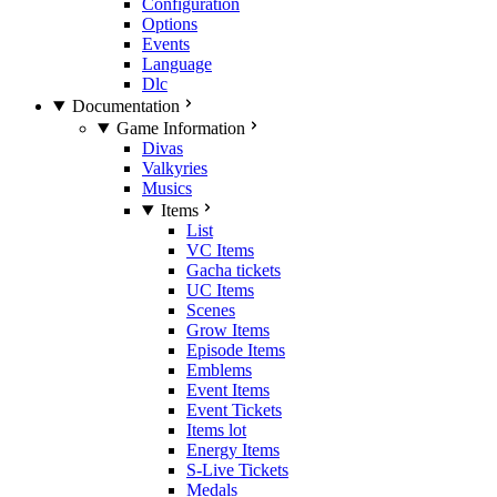
Configuration
Options
Events
Language
Dlc
Documentation
Game Information
Divas
Valkyries
Musics
Items
List
VC Items
Gacha tickets
UC Items
Scenes
Grow Items
Episode Items
Emblems
Event Items
Event Tickets
Items lot
Energy Items
S-Live Tickets
Medals