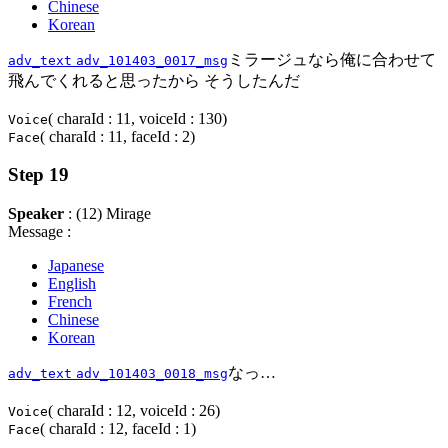
Chinese
Korean
ミラージュなら俺に合わせて
adv_text
adv_101403_0017_msg
飛んでくれると思ったから そうしたんだ
( charaId : 11, voiceId : 130)
Voice
( charaId : 11, faceId : 2)
Face
Step 19
Speaker
: (12) Mirage
Message :
Japanese
English
French
Chinese
Korean
なっ…
adv_text
adv_101403_0018_msg
( charaId : 12, voiceId : 26)
Voice
( charaId : 12, faceId : 1)
Face