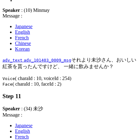
Speaker
: (10) Minmay
Message :
Japanese
English
French
Chinese
Korean
それより未沙さん、おいしい
adv_text
adv_101403_0009_msg
紅茶を貰ったんですけど、 一緒に飲みませんか？
( charaId : 10, voiceId : 254)
Voice
( charaId : 10, faceId : 2)
Face
Step 11
Speaker
: (34) 未沙
Message :
Japanese
English
French