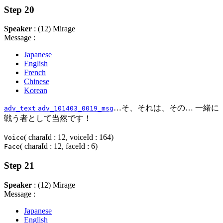
Step 20
Speaker
: (12) Mirage
Message :
Japanese
English
French
Chinese
Korean
…そ、それは、その… 一緒に
adv_text
adv_101403_0019_msg
戦う者として当然です！
( charaId : 12, voiceId : 164)
Voice
( charaId : 12, faceId : 6)
Face
Step 21
Speaker
: (12) Mirage
Message :
Japanese
English