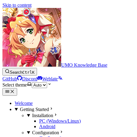
Skip to content
UMO Knowledge Base
Search
Ctrl
K
GitHub
Discord
Weblate
Select theme
Welcome
Getting Started
Installation
PC (Windows/Linux)
Android
Configuration