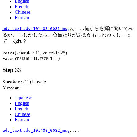
English
French
Chinese
Korean
んー…俺からも輝に聞いてみ
adv_text
adv_101403_0031_msg
るか。 もしかしたら、心当たりがあるかもしれねぇし…っ
て、あれ？
( charaId : 11, voiceId : 25)
Voice
( charaId : 11, faceId : 1)
Face
Step 33
Speaker
: (11) Hayate
Message :
Japanese
English
French
Chinese
Korean
……
adv_text
adv_101403_0032_msg