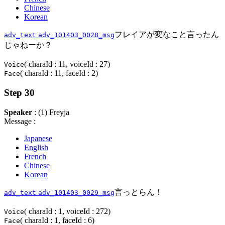
Chinese
Korean
フレイアが変なこと言ったん
adv_text
adv_101403_0028_msg
じゃねーか？
( charaId : 11, voiceId : 27)
Voice
( charaId : 11, faceId : 2)
Face
Step 30
Speaker
: (1) Freyja
Message :
Japanese
English
French
Chinese
Korean
言っとらん！
adv_text
adv_101403_0029_msg
( charaId : 1, voiceId : 272)
Voice
( charaId : 1, faceId : 6)
Face