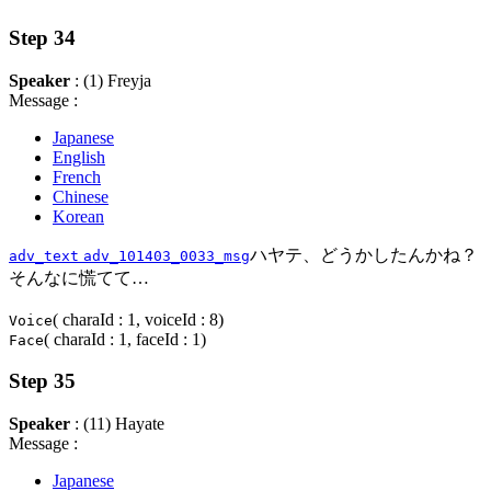
Step 34
Speaker
: (1) Freyja
Message :
Japanese
English
French
Chinese
Korean
ハヤテ、どうかしたんかね？
adv_text
adv_101403_0033_msg
そんなに慌てて…
( charaId : 1, voiceId : 8)
Voice
( charaId : 1, faceId : 1)
Face
Step 35
Speaker
: (11) Hayate
Message :
Japanese