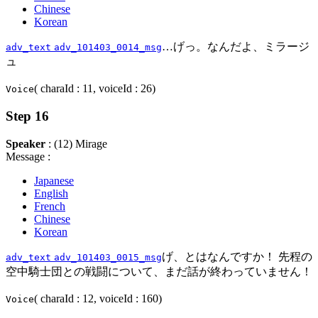
Chinese
Korean
…げっ。なんだよ、ミラージ
adv_text
adv_101403_0014_msg
ュ
( charaId : 11, voiceId : 26)
Voice
Step 16
Speaker
: (12) Mirage
Message :
Japanese
English
French
Chinese
Korean
げ、とはなんですか！ 先程の
adv_text
adv_101403_0015_msg
空中騎士団との戦闘について、まだ話が終わっていません！
( charaId : 12, voiceId : 160)
Voice