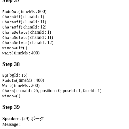
Step 37
( timeMs : 800)
FadeOut
( charaId : 1)
CharaOff
( charaId : 11)
CharaOff
( charaId : 12)
CharaOff
( charaId : 1)
CharaDelete
( charaId : 11)
CharaDelete
( charaId : 12)
CharaDelete
( )
WindowOff
( timeMs : 400)
Wait
Step 38
( bgId :
)
Bg
15
( timeMs : 400)
FadeIn
( timeMs : 200)
Wait
( charaId :
, position : 0, poseId : 1, faceId : 1)
Chara
29
( )
Window
Step 39
Speaker
: (29) ボーグ
Message :