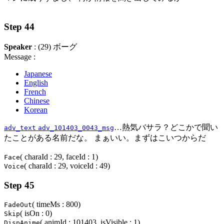
Step 44
Speaker
: (29) ボーグ
Message :
Japanese
English
French
Chinese
Korean
…熱気バサラ？どこかで聞い
adv_text
adv_101403_0043_msg
たことがある名前だな。 まぁいい。まずはこいつからだ
( charaId : 29, faceId : 1)
Face
( charaId : 29, voiceId : 49)
Voice
Step 45
( timeMs : 800)
FadeOut
( isOn : 0)
Skip
( animId : 101403, isVisible : 1)
DispAnime