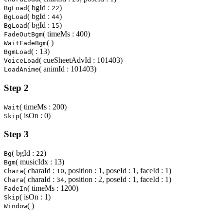
( bgId :
)
BgLoad
22
( bgId :
)
BgLoad
44
( bgId :
)
BgLoad
15
( timeMs : 400)
FadeOutBgm
( )
WaitFadeBgm
( : 13)
BgmLoad
( cueSheetAdvId : 101403)
VoiceLoad
( animId : 101403)
LoadAnime
Step 2
( timeMs : 200)
Wait
( isOn : 0)
Skip
Step 3
( bgId :
)
Bg
22
( musicIdx : 13)
Bgm
( charaId :
, position : 1, poseId : 1, faceId : 1)
Chara
10
( charaId :
, position : 2, poseId : 1, faceId : 1)
Chara
34
( timeMs : 1200)
FadeIn
( isOn : 1)
Skip
( )
Window