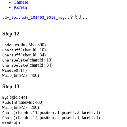
Chinese
Korean
…？ええ…
adv_text
adv_101403_0010_msg
Step 12
( timeMs : 800)
FadeOut
( charaId : 10)
CharaOff
( charaId : 34)
CharaOff
( charaId : 10)
CharaDelete
( charaId : 34)
CharaDelete
( )
WindowOff
( timeMs : 400)
Wait
Step 13
( bgId :
)
Bg
44
( timeMs : 400)
FadeIn
( timeMs : 200)
Wait
( charaId :
, position : 1, poseId : 2, faceId : 1)
Chara
11
( charaId :
, position : 2, poseId : 1, faceId : 1)
Chara
12
( )
Window