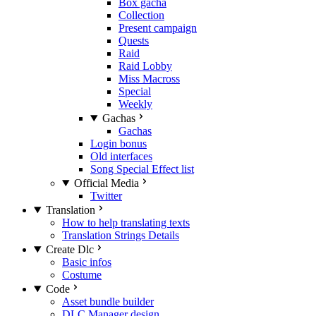
Box gacha
Collection
Present campaign
Quests
Raid
Raid Lobby
Miss Macross
Special
Weekly
Gachas
Gachas
Login bonus
Old interfaces
Song Special Effect list
Official Media
Twitter
Translation
How to help translating texts
Translation Strings Details
Create Dlc
Basic infos
Costume
Code
Asset bundle builder
DLC Manager design