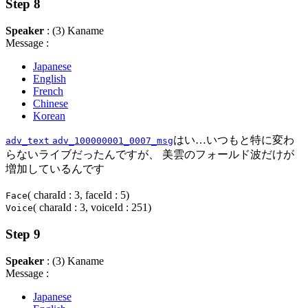
Step 8
Speaker
: (3) Kaname
Message :
Japanese
English
French
Chinese
Korean
はい…いつもと特に変わ
adv_text
adv_100000001_0007_msg
らないライブだったんですが、 美雲のフォールド波だけが
増加しているんです
( charaId : 3, faceId : 5)
Face
( charaId : 3, voiceId : 251)
Voice
Step 9
Speaker
: (3) Kaname
Message :
Japanese