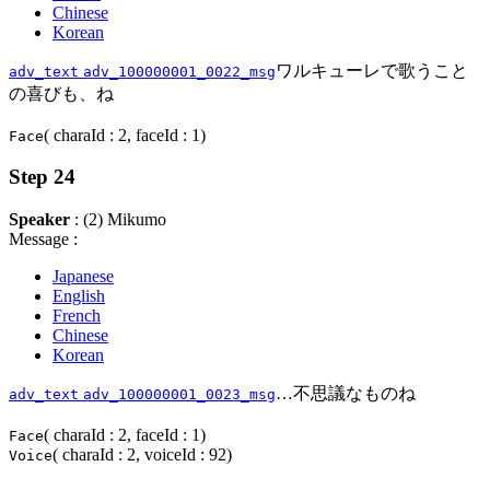
Chinese
Korean
ワルキューレで歌うこと
adv_text
adv_100000001_0022_msg
の喜びも、ね
( charaId : 2, faceId : 1)
Face
Step 24
Speaker
: (2) Mikumo
Message :
Japanese
English
French
Chinese
Korean
…不思議なものね
adv_text
adv_100000001_0023_msg
( charaId : 2, faceId : 1)
Face
( charaId : 2, voiceId : 92)
Voice