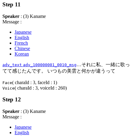
Step 11
Speaker
: (3) Kaname
Message :
Japanese
English
French
Chinese
Korean
…それに私、一緒に歌っ
adv_text
adv_100000001_0010_msg
てて感じたんです。 いつもの美雲と何かが違うって
( charaId : 3, faceId : 1)
Face
( charaId : 3, voiceId : 260)
Voice
Step 12
Speaker
: (3) Kaname
Message :
Japanese
English