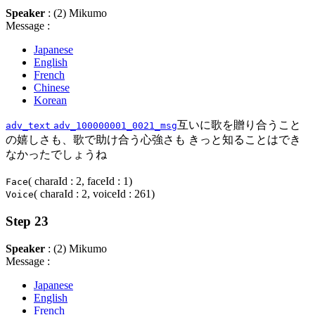
Speaker
: (2) Mikumo
Message :
Japanese
English
French
Chinese
Korean
互いに歌を贈り合うこと
adv_text
adv_100000001_0021_msg
の嬉しさも、歌で助け合う心強さも きっと知ることはでき
なかったでしょうね
( charaId : 2, faceId : 1)
Face
( charaId : 2, voiceId : 261)
Voice
Step 23
Speaker
: (2) Mikumo
Message :
Japanese
English
French