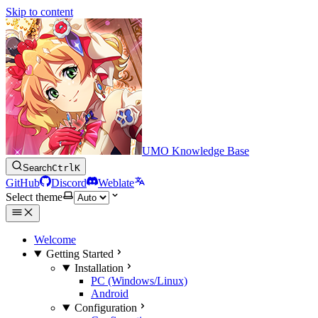
Skip to content
UMO Knowledge Base
Search
Ctrl
K
GitHub
Discord
Weblate
Select theme
Welcome
Getting Started
Installation
PC (Windows/Linux)
Android
Configuration