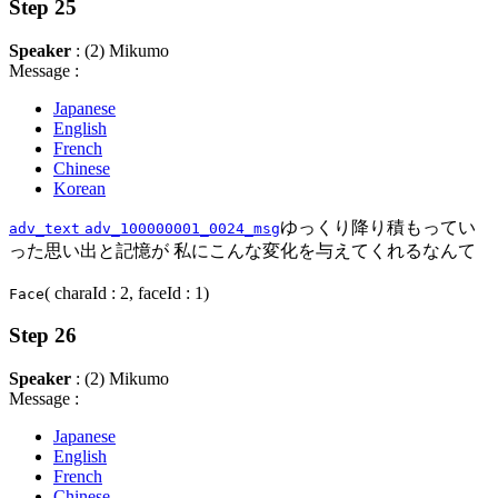
Step 25
Speaker
: (2) Mikumo
Message :
Japanese
English
French
Chinese
Korean
ゆっくり降り積もってい
adv_text
adv_100000001_0024_msg
った思い出と記憶が 私にこんな変化を与えてくれるなんて
( charaId : 2, faceId : 1)
Face
Step 26
Speaker
: (2) Mikumo
Message :
Japanese
English
French
Chinese