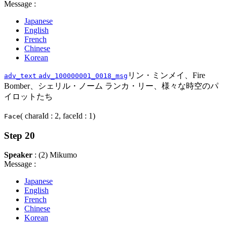
Message :
Japanese
English
French
Chinese
Korean
リン・ミンメイ、Fire
adv_text
adv_100000001_0018_msg
Bomber、シェリル・ノーム ランカ・リー、様々な時空のパ
イロットたち
( charaId : 2, faceId : 1)
Face
Step 20
Speaker
: (2) Mikumo
Message :
Japanese
English
French
Chinese
Korean