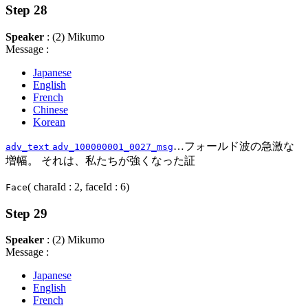
Step 28
Speaker
: (2) Mikumo
Message :
Japanese
English
French
Chinese
Korean
…フォールド波の急激な
adv_text
adv_100000001_0027_msg
増幅。 それは、私たちが強くなった証
( charaId : 2, faceId : 6)
Face
Step 29
Speaker
: (2) Mikumo
Message :
Japanese
English
French