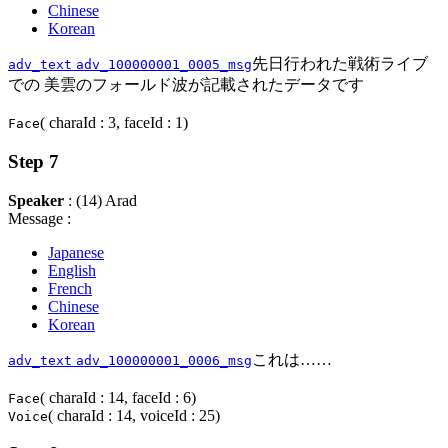
Chinese
Korean
先日行われた戦術ライブ
adv_text
adv_100000001_0005_msg
での 美雲のフォールド波が記載されたデータです
( charaId : 3, faceId : 1)
Face
Step 7
Speaker
: (14) Arad
Message :
Japanese
English
French
Chinese
Korean
これは……
adv_text
adv_100000001_0006_msg
( charaId : 14, faceId : 6)
Face
( charaId : 14, voiceId : 25)
Voice