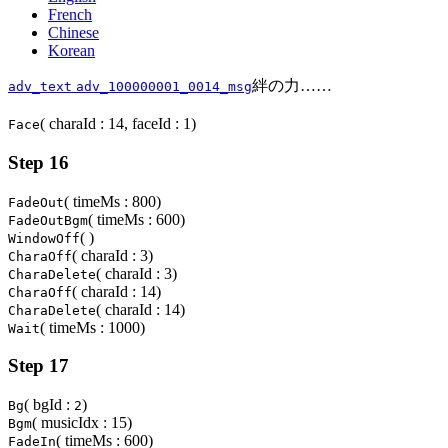
French
Chinese
Korean
絆の力……
adv_text
adv_100000001_0014_msg
( charaId : 14, faceId : 1)
Face
Step 16
( timeMs : 800)
FadeOut
( timeMs : 600)
FadeOutBgm
( )
WindowOff
( charaId : 3)
CharaOff
( charaId : 3)
CharaDelete
( charaId : 14)
CharaOff
( charaId : 14)
CharaDelete
( timeMs : 1000)
Wait
Step 17
( bgId :
)
Bg
2
( musicIdx : 15)
Bgm
( timeMs : 600)
FadeIn