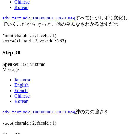
Chinese
Korean
すべては少しずつ変化し
adv_text
adv_100000001_0028_msg
ていく…だから きっと、他のみんなもわかるはずだわ
( charaId : 2, faceId : 1)
Face
( charaId : 2, voiceId : 263)
Voice
Step 30
Speaker
: (2) Mikumo
Message :
Japanese
English
French
Chinese
Korean
絆の力の強さを
adv_text
adv_100000001_0029_msg
( charaId : 2, faceId : 1)
Face