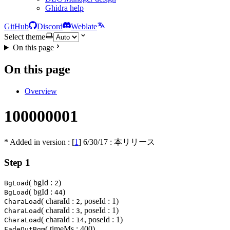
Ghidra help
GitHub
Discord
Weblate
Select theme
On this page
On this page
Overview
100000001
* Added in version : [
1
]
6/30/17
: 本リリース
Step 1
( bgId :
)
BgLoad
2
( bgId :
)
BgLoad
44
( charaId :
, poseId : 1)
CharaLoad
2
( charaId :
, poseId : 1)
CharaLoad
3
( charaId :
, poseId : 1)
CharaLoad
14
( timeMs : 400)
FadeOutBgm