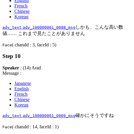
English
French
Chinese
Korean
しかも、こんな高い数
adv_text
adv_100000001_0008_msg
値…… これまで見たことがありません
( charaId : 3, faceId : 5)
Face
Step 10
Speaker
: (14) Arad
Message :
Japanese
English
French
Chinese
Korean
確かにそうですね
adv_text
adv_100000001_0009_msg
( charaId : 14, faceId : 1)
Face