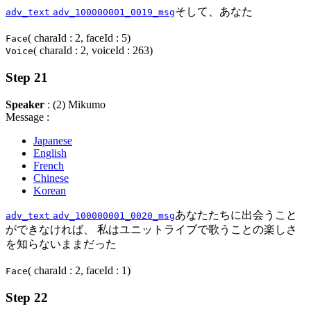
そして、あなた
adv_text
adv_100000001_0019_msg
( charaId : 2, faceId : 5)
Face
( charaId : 2, voiceId : 263)
Voice
Step 21
Speaker
: (2) Mikumo
Message :
Japanese
English
French
Chinese
Korean
あなたたちに出会うこと
adv_text
adv_100000001_0020_msg
ができなければ、 私はユニットライブで歌うことの楽しさ
を知らないままだった
( charaId : 2, faceId : 1)
Face
Step 22