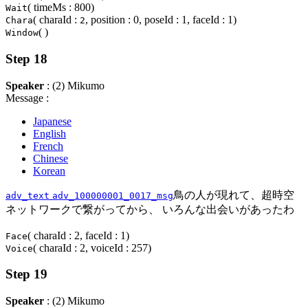
( timeMs : 800)
Wait
( charaId :
, position : 0, poseId : 1, faceId : 1)
Chara
2
( )
Window
Step 18
Speaker
: (2) Mikumo
Message :
Japanese
English
French
Chinese
Korean
鳥の人が現れて、超時空
adv_text
adv_100000001_0017_msg
ネットワークで繋がってから、 いろんな出会いがあったわ
( charaId : 2, faceId : 1)
Face
( charaId : 2, voiceId : 257)
Voice
Step 19
Speaker
: (2) Mikumo