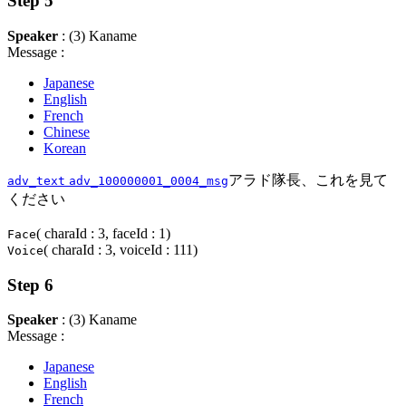
Step 5
Speaker
: (3) Kaname
Message :
Japanese
English
French
Chinese
Korean
アラド隊長、これを見て
adv_text
adv_100000001_0004_msg
ください
( charaId : 3, faceId : 1)
Face
( charaId : 3, voiceId : 111)
Voice
Step 6
Speaker
: (3) Kaname
Message :
Japanese
English
French