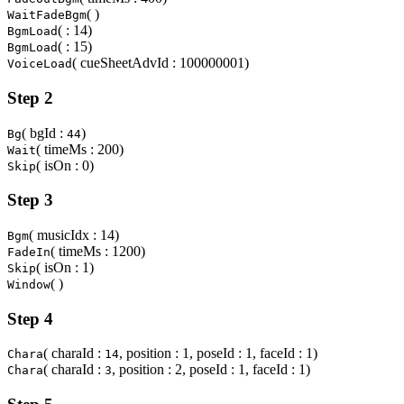
( )
WaitFadeBgm
( : 14)
BgmLoad
( : 15)
BgmLoad
( cueSheetAdvId : 100000001)
VoiceLoad
Step 2
( bgId :
)
Bg
44
( timeMs : 200)
Wait
( isOn : 0)
Skip
Step 3
( musicIdx : 14)
Bgm
( timeMs : 1200)
FadeIn
( isOn : 1)
Skip
( )
Window
Step 4
( charaId :
, position : 1, poseId : 1, faceId : 1)
Chara
14
( charaId :
, position : 2, poseId : 1, faceId : 1)
Chara
3