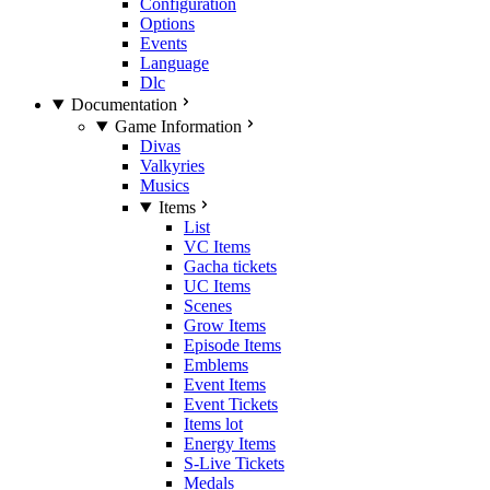
Configuration
Options
Events
Language
Dlc
Documentation
Game Information
Divas
Valkyries
Musics
Items
List
VC Items
Gacha tickets
UC Items
Scenes
Grow Items
Episode Items
Emblems
Event Items
Event Tickets
Items lot
Energy Items
S-Live Tickets
Medals