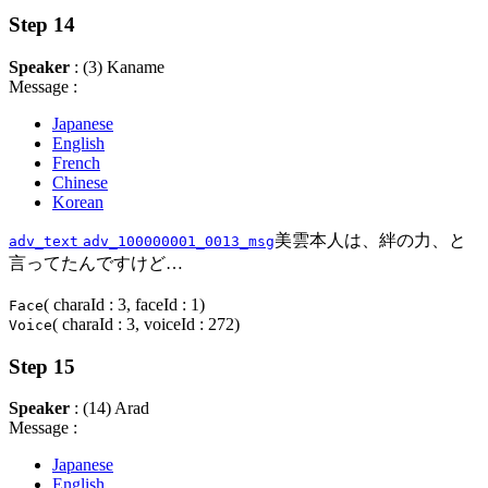
Step 14
Speaker
: (3) Kaname
Message :
Japanese
English
French
Chinese
Korean
美雲本人は、絆の力、と
adv_text
adv_100000001_0013_msg
言ってたんですけど…
( charaId : 3, faceId : 1)
Face
( charaId : 3, voiceId : 272)
Voice
Step 15
Speaker
: (14) Arad
Message :
Japanese
English