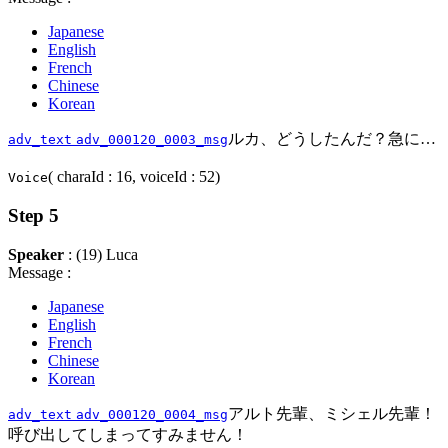
Japanese
English
French
Chinese
Korean
ルカ、どうしたんだ？急に…
adv_text
adv_000120_0003_msg
( charaId : 16, voiceId : 52)
Voice
Step 5
Speaker
: (19) Luca
Message :
Japanese
English
French
Chinese
Korean
アルト先輩、ミシェル先輩！
adv_text
adv_000120_0004_msg
呼び出してしまってすみません！