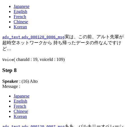
Japanese
English
French
Chinese
Korean
実は、この前、アルト先輩が
adv_text
adv_000120_0006_msg
超時空ネットワークから 持ち帰ったデータの件なんですけ
ど…
( charaId : 19, voiceId : 109)
Voice
Step 8
Speaker
: (16) Alto
Message :
Japanese
English
French
Chinese
Korean
ああ、バルキリーオペレーシ
adv_text
adv_000120_0007_msg