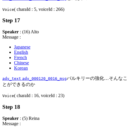
( charaId : 5, voiceId : 266)
Voice
Step 17
Speaker
: (16) Alto
Message :
Japanese
English
French
Chinese
Korean
バルキリーの強化…そんなこ
adv_text
adv_000120_0016_msg
とができるのか
( charaId : 16, voiceId : 23)
Voice
Step 18
Speaker
: (5) Reina
Message :