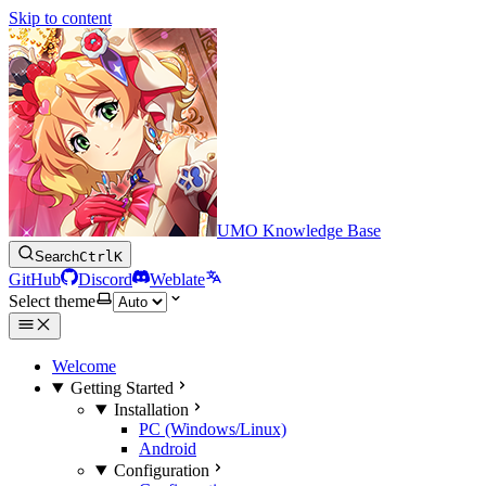
Skip to content
UMO Knowledge Base
Search
Ctrl
K
GitHub
Discord
Weblate
Select theme
Welcome
Getting Started
Installation
PC (Windows/Linux)
Android
Configuration