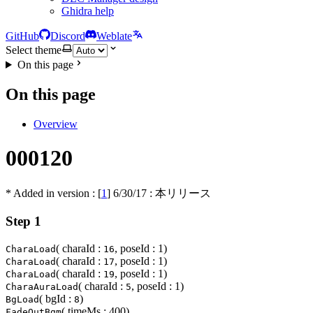
Ghidra help
GitHub
Discord
Weblate
Select theme
On this page
On this page
Overview
000120
* Added in version : [
1
]
6/30/17
: 本リリース
Step 1
( charaId :
, poseId : 1)
CharaLoad
16
( charaId :
, poseId : 1)
CharaLoad
17
( charaId :
, poseId : 1)
CharaLoad
19
( charaId :
, poseId : 1)
CharaAuraLoad
5
( bgId :
)
BgLoad
8
( timeMs : 400)
FadeOutBgm