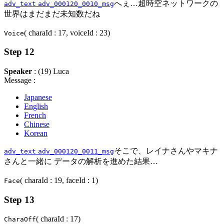
へぇ…超時空ネットワークの
adv_text
adv_000120_0010_msg
世界はまだまだ未知数だね
( charaId : 17, voiceId : 23)
Voice
Step 12
Speaker
: (19) Luca
Message :
Japanese
English
French
Chinese
Korean
そこで、レイナさんやマキナ
adv_text
adv_000120_0011_msg
さんと一緒に データの解析を進めた結果…
( charaId : 19, faceId : 1)
Face
Step 13
( charaId : 17)
CharaOff