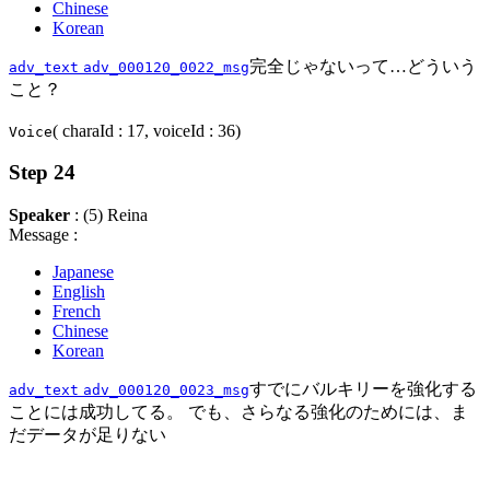
Chinese
Korean
完全じゃないって…どういう
adv_text
adv_000120_0022_msg
こと？
( charaId : 17, voiceId : 36)
Voice
Step 24
Speaker
: (5) Reina
Message :
Japanese
English
French
Chinese
Korean
すでにバルキリーを強化する
adv_text
adv_000120_0023_msg
ことには成功してる。 でも、さらなる強化のためには、ま
だデータが足りない