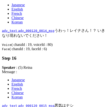
Japanese
English
French
Chinese
Korean
うわっ！レイナさん！？ いき
adv_text
adv_000120_0014_msg
なり現れないでください！
( charaId : 19, voiceId : 80)
Voice
( charaId : 19, faceId : 6)
Face
Step 16
Speaker
: (5) Reina
Message :
Japanese
English
French
Chinese
Korean
悪気はナシ
adv_text
adv_000120_0015_msg