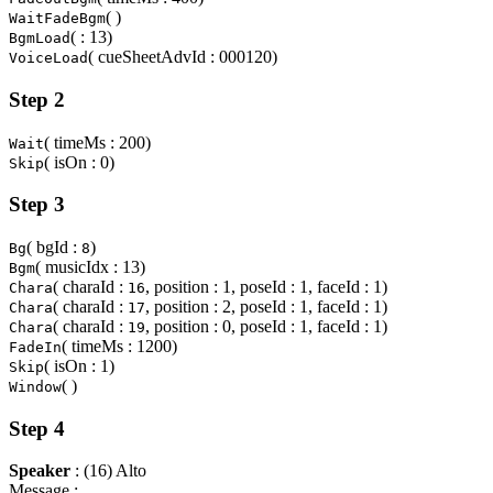
( )
WaitFadeBgm
( : 13)
BgmLoad
( cueSheetAdvId : 000120)
VoiceLoad
Step 2
( timeMs : 200)
Wait
( isOn : 0)
Skip
Step 3
( bgId :
)
Bg
8
( musicIdx : 13)
Bgm
( charaId :
, position : 1, poseId : 1, faceId : 1)
Chara
16
( charaId :
, position : 2, poseId : 1, faceId : 1)
Chara
17
( charaId :
, position : 0, poseId : 1, faceId : 1)
Chara
19
( timeMs : 1200)
FadeIn
( isOn : 1)
Skip
( )
Window
Step 4
Speaker
: (16) Alto
Message :