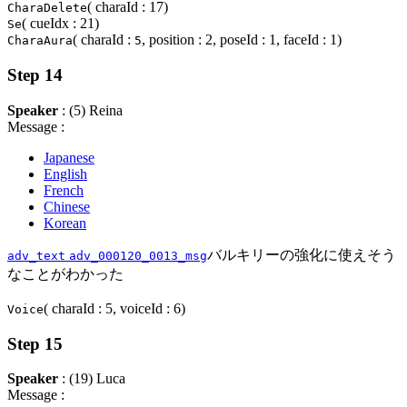
( charaId : 17)
CharaDelete
( cueIdx : 21)
Se
( charaId :
, position : 2, poseId : 1, faceId : 1)
CharaAura
5
Step 14
Speaker
: (5) Reina
Message :
Japanese
English
French
Chinese
Korean
バルキリーの強化に使えそう
adv_text
adv_000120_0013_msg
なことがわかった
( charaId : 5, voiceId : 6)
Voice
Step 15
Speaker
: (19) Luca
Message :