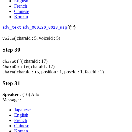
English
French
Chinese
Korean
そう
adv_text
adv_000120_0028_msg
( charaId : 5, voiceId : 5)
Voice
Step 30
( charaId : 17)
CharaOff
( charaId : 17)
CharaDelete
( charaId :
, position : 1, poseId : 1, faceId : 1)
Chara
16
Step 31
Speaker
: (16) Alto
Message :
Japanese
English
French
Chinese
Korean