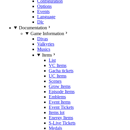
Configuration
Options
Events
Language
Dlc
Documentation
Game Information
Divas
Valkyries
Musics
Items
List
VC Items
Gacha tickets
UC Items
Scenes
Grow Items
Episode Items
Emblems
Event Items
Event Tickets
Items lot
Energy Items
S-Live Tickets
Medals