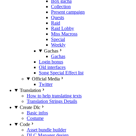
Box gacha
Collection
Present campaign
Quests
Raid
Raid Lobby
Miss Macross
Special
Weekly
Gachas
Gachas
Login bonus
Old interfaces
Song Special Effect list
Official Media
Twitter
Translation
How to help translating texts
Translation Strings Details
Create Dlc
Basic infos
Costume
Code
Asset bundle builder
DLC Manager design