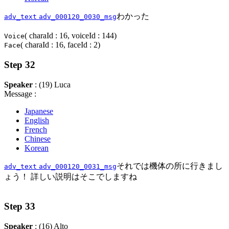
わかった
adv_text
adv_000120_0030_msg
( charaId : 16, voiceId : 144)
Voice
( charaId : 16, faceId : 2)
Face
Step 32
Speaker
: (19) Luca
Message :
Japanese
English
French
Chinese
Korean
それでは機体の所に行きまし
adv_text
adv_000120_0031_msg
ょう！ 詳しい説明はそこでしますね
Step 33
Speaker
: (16) Alto