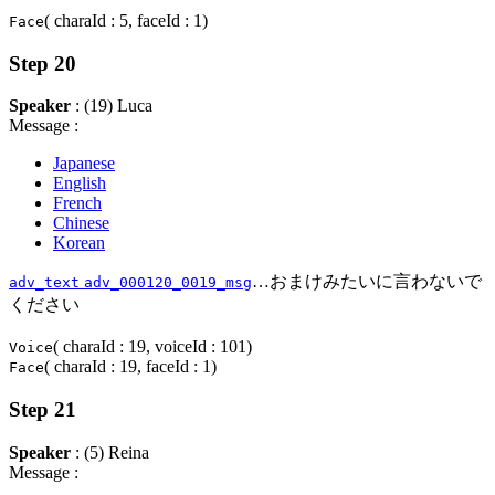
( charaId : 5, faceId : 1)
Face
Step 20
Speaker
: (19) Luca
Message :
Japanese
English
French
Chinese
Korean
…おまけみたいに言わないで
adv_text
adv_000120_0019_msg
ください
( charaId : 19, voiceId : 101)
Voice
( charaId : 19, faceId : 1)
Face
Step 21
Speaker
: (5) Reina
Message :