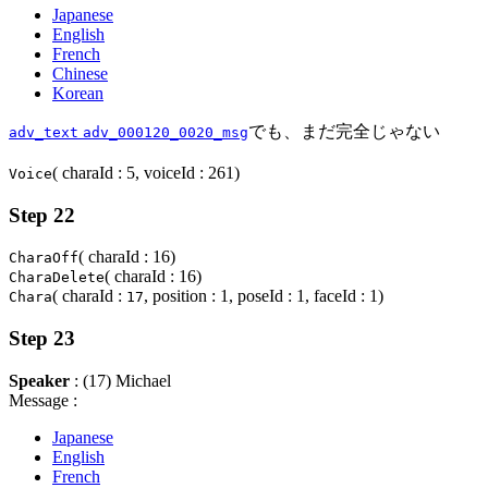
Japanese
English
French
Chinese
Korean
でも、まだ完全じゃない
adv_text
adv_000120_0020_msg
( charaId : 5, voiceId : 261)
Voice
Step 22
( charaId : 16)
CharaOff
( charaId : 16)
CharaDelete
( charaId :
, position : 1, poseId : 1, faceId : 1)
Chara
17
Step 23
Speaker
: (17) Michael
Message :
Japanese
English
French